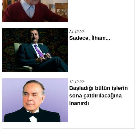
24.12.22
Sadəcə, İlham...
12.12.22
Başladığı bütün işlərin
sona çatdırılacağına
inanırdı