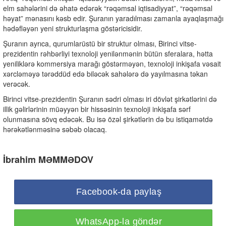
elm sahələrini də əhatə edərək “rəqəmsal iqtisadiyyat”, “rəqəmsal
həyat” mənasını kəsb edir. Şuranın yaradılması zamanla ayaqlaşmağı
hədəfləyən yeni strukturlaşma göstəricisidir.
Şuranın ayrıca, qurumlarüstü bir struktur olması, Birinci vitse-
prezidentin rəhbərliyi texnoloji yenilənmənin bütün sferalara, hətta
yeniliklərə kommersiya marağı göstərməyən, texnoloji inkişafa vəsait
xərcləməyə tərəddüd edə biləcək sahələrə də yayılmasına təkan
verəcək.
Birinci vitse-prezidentin Şuranın sədri olması iri dövlət şirkətlərini də
illik gəlirlərinin müəyyən bir hissəsinin texnoloji inkişafa sərf
olunmasına sövq edəcək. Bu isə özəl şirkətlərin də bu istiqamətdə
hərəkətlənməsinə səbəb olacaq.
İbrahim MƏMMƏDOV
Facebook-da paylaş
WhatsApp-la göndər