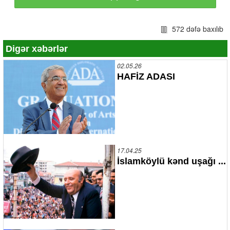
572 dəfə baxılıb
Digər xəbərlər
02.05.26
HAFİZ ADASI
17.04.25
İslamköylü kənd uşağı ...