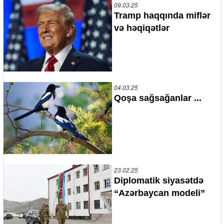
09.03.25
Tramp haqqında miflər
və həqiqətlər
04.03.25
Qoşa sağsağanlar ...
23.02.25
Diplomatik siyasətdə
“Azərbaycan modeli”