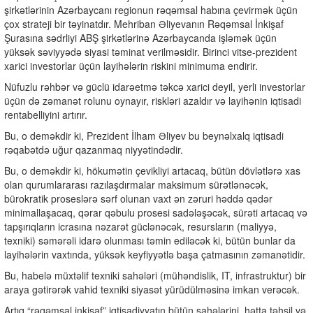
şirkətlərinin Azərbaycanı regionun rəqəmsal habına çevirmək üçün
çox strateji bir təyinatdır. Mehriban Əliyevanın Rəqəmsal İnkişaf
Şurasına sədrliyi ABŞ şirkətlərinə Azərbaycanda işləmək üçün
yüksək səviyyədə siyasi təminat verilməsidir. Birinci vitse-prezident
xarici investorlar üçün layihələrin riskini minimuma endirir.
Nüfuzlu rəhbər və güclü idarəetmə təkcə xarici deyil, yerli investorlar
üçün də zəmanət rolunu oynayır, riskləri azaldır və layihənin iqtisadi
rentabelliyini artırır.
Bu, o deməkdir ki, Prezident İlham Əliyev bu beynəlxalq iqtisadi
rəqabətdə uğur qazanmaq niyyətindədir.
Bu, o deməkdir ki, hökumətin çevikliyi artacaq, bütün dövlətlərə xas
olan qurumlararası razılaşdırmalar maksimum sürətlənəcək,
bürokratik proseslərə sərf olunan vaxt ən zəruri həddə qədər
minimallaşacaq, qərar qəbulu prosesi sadələşəcək, sürəti artacaq və
tapşırıqların icrasına nəzarət güclənəcək, resursların (maliyyə,
texniki) səmərəli idarə olunması təmin ediləcək ki, bütün bunlar da
layihələrin vaxtında, yüksək keyfiyyətlə başa çatmasının zəmanətidir.
Bu, habelə müxtəlif texniki sahələri (mühəndislik, IT, infrastruktur) bir
araya gətirərək vahid texniki siyasət yürüdülməsinə imkan verəcək.
Artıq “rəqəmsal inkişaf” iqtisadiyyatın bütün sahələrini, hətta təhsil və