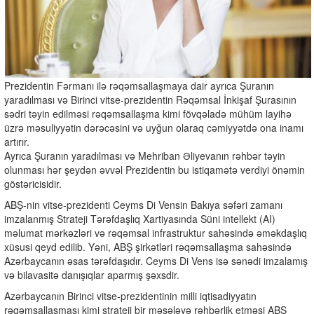
Prezidentin Fərmanı ilə rəqəmsallaşmaya dair ayrıca Şuranın
yaradılması və Birinci vitse-prezidentin Rəqəmsal İnkişaf Şurasının
sədri təyin edilməsi rəqəmsallaşma kimi fövqəladə mühüm layihə
üzrə məsuliyyətin dərəcəsini və uyğun olaraq cəmiyyətdə ona inamı
artırır.
Ayrıca Şuranın yaradılması və Mehriban Əliyevanın rəhbər təyin
olunması hər şeydən əvvəl Prezidentin bu istiqamətə verdiyi önəmin
göstəricisidir.
ABŞ-nin vitse-prezidenti Ceyms Di Vensin Bakıya səfəri zamanı
imzalanmış Strateji Tərəfdaşlıq Xartiyasında Süni intellekt (AI)
məlumat mərkəzləri və rəqəmsal infrastruktur sahəsində əməkdaşlıq
xüsusi qeyd edilib. Yəni, ABŞ şirkətləri rəqəmsallaşma sahəsində
Azərbaycanın əsas tərəfdaşıdır. Ceyms Di Vens isə sənədi imzalamış
və bilavasitə danışıqlar aparmış şəxsdir.
Azərbaycanın Birinci vitse-prezidentinin milli iqtisadiyyatın
rəqəmsallaşması kimi strateji bir məsələyə rəhbərlik etməsi ABŞ