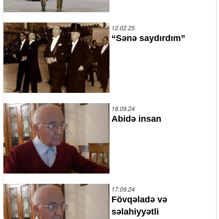
12.02.25
“Sənə saydırdım”
18.09.24
Abidə insan
17.09.24
Fövqəladə və
səlahiyyətli