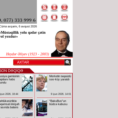
Cümə axşamı, 6 avqust 2026
«Müstəqillik yolu qədər çətin
yol yoxdur»
Heydər Əliyev (1923 - 2003)
SON DƏQİQƏ
usiya gəmisinin
Merkelin təqaüdü
apitanı həbs
səs-küy yaratdı
lundu
 iyun 2026, 18:44
9 iyun 2026, 14:01
əhlükəsizliklə
“BakuBus”un
əqəmsal inkişafı
büdcə kabusu
rasında balans