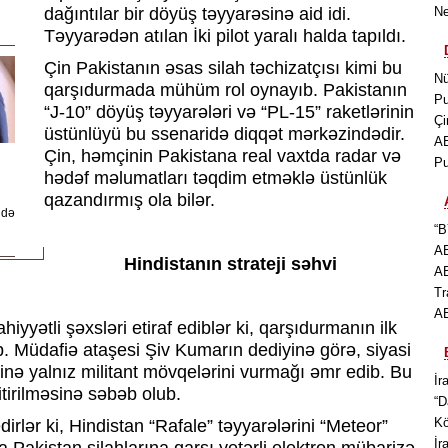
dağıntılar bir döyüş təyyarəsinə aid idi.
Ne
Təyyarədən atılan İki pilot yaralı halda tapıldı.
Çin Pakistanın əsas silah təchizatçısı kimi bu
Nü
qarşıdurmada mühüm rol oynayıb. Pakistanın
Pu
“J-10” döyüş təyyarələri və “PL-15” raketlərinin
Çi
üstünlüyü bu ssenaridə diqqət mərkəzindədir.
AB
Çin, həmçinin Pakistana real vaxtda radar və
Pu
hədəf məlumatları təqdim etməklə üstünlük
qazandırmış ola bilər.
 də
“B
AB
Hindistanın strateji səhvi
AB
Tr
AB
hiyyətli şəxsləri etiraf ediblər ki, qarşıdurmanın ilk
ıb. Müdafiə ataşesi Şiv Kumarın dediyinə görə, siyasi
inə yalnız militant mövqelərini vurmağı əmr edib. Bu
İr
tirilməsinə səbəb olub.
“D
Kö
irlər ki, Hindistan “Rafale” təyyarələrini “Meteor”
İr