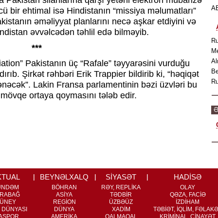
ya Pakistan silahlarına qarşı yetərli elektron mübarizə
AB
ü bir ehtimal isə Hindistanın “missiya məlumatları”
Pakistanın əməliyyat planlarını necə aşkar etdiyini və
distan əvvəlcədən təhlil edə bilməyib.
Ru
***
Me
Al
iation” Pakistanın üç “Rafale” təyyarəsini vurduğu
Be
ırıb. Şirkət rəhbəri Erik Trappier bildirib ki, “həqiqət
Ru
ənəcək”. Lakin Fransa parlamentinin bəzi üzvləri bu
 mövqe ortaya qoymasını tələb edir.
Ə
KTUAL
BEYNƏLXALQ
SİYASƏT
HADİSƏ
ÜNDƏM
BÖHRAN
RƏY, REPLİKA
OLAY
RABAĞ
ASİYA
TƏDBİR
QƏZA, FACİƏ
ÜNEY
REGİON
ÜZBƏÜZ
İZDİHAM
 DÜNYASI
DÜNYA
XADİM
TƏBİƏT, İQLİM, FƏLAK
ASPOR
AMERİKA
QALMAQAL
KRİMİNAL, CİNAYƏT