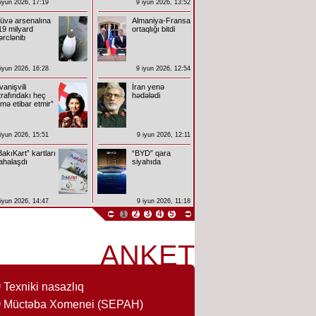
 iyun 2026, 17:19
9 iyun 2026, 13:52
üvə arsenalına
Almaniya-Fransa
19 milyard
ortaqlığı bitdi
ərclənib
 iyun 2026, 16:28
9 iyun 2026, 12:54
İvanişvili
İran yenə
trafındakı heç
hədələdi
imə etibar etmir”
 iyun 2026, 15:51
9 iyun 2026, 12:11
BakıKart” kartları
“BYD” qara
ahalaşdı
siyahıda
 iyun 2026, 14:47
9 iyun 2026, 11:18
1
2
3
4
5
ANKET
Texniki nasazlıq
Müctəba Xomenei (SEPAH)