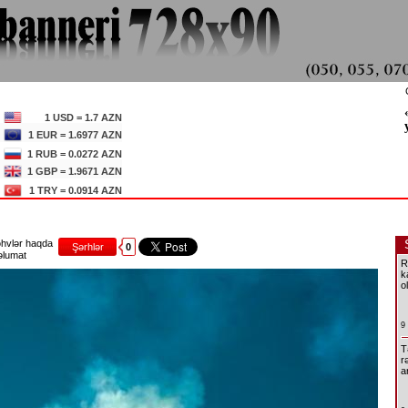
1 USD = 1.7 AZN
1 EUR = 1.6977 AZN
1 RUB = 0.0272 AZN
1 GBP = 1.9671 AZN
1 TRY = 0.0914 AZN
hvlər haqda
Şərhlər
0
lumat
R
k
o
9
T
r
a