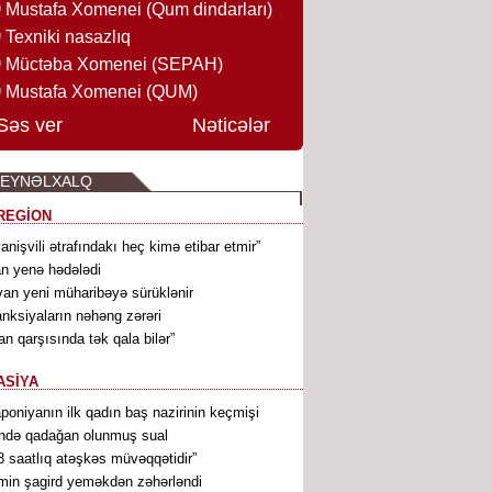
Mustafa Xomenei (Qum dindarları)
Texniki nasazlıq
Müctəba Xomenei (SEPAH)
Mustafa Xomenei (QUM)
Səs ver
Nəticələr
BEYNƏLXALQ
REGİON
vanişvili ətrafındakı heç kimə etibar etmir”
an yenə hədələdi
van yeni müharibəyə sürüklənir
nksiyaların nəhəng zərəri
ran qarşısında tək qala bilər”
ASİYA
poniyanın ilk qadın baş nazirinin keçmişi
ndə qadağan olunmuş sual
8 saatlıq atəşkəs müvəqqətidir”
min şagird yeməkdən zəhərləndi