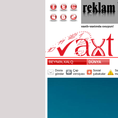
vaxtlı-vaxtında oxuyun!
BEYNƏLXALQ
DÜNYA
Dosta
Çap
Sosial
Sə
göndər
versiyası
şəbəkələr
mə