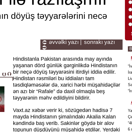
ın döyüş təyyarələrini necə
əvvəlki yazı |
sonrakı yazı
Hindistanla Pakistan arasında may ayında
yaşanan dörd günlük gərginlikdə Hindistanın
“İ
bir neçə döyüş təyyarəsini itirdiyi iddia edilir.
İr
Hindistan rəsmiləri bu iddiaları tam
Li
təsdiqləməsələr də, xarici hərbi müşahidəçilər
Sa
ən azı bir “Rafale” də daxil olmaqla beş
“İ
təyyarənin məhv edildiyini bildirir.
Vaxt.az xəbər verir ki, sözügedən hadisə 7
Ya
mayda Hindistanın şimalındakı Akalia Kalan
Çi
kəndində baş verib. Sakinlər göydə bir alov
“4
topunun düşdüyünü müşahidə etdilər. Yerdəki
6 