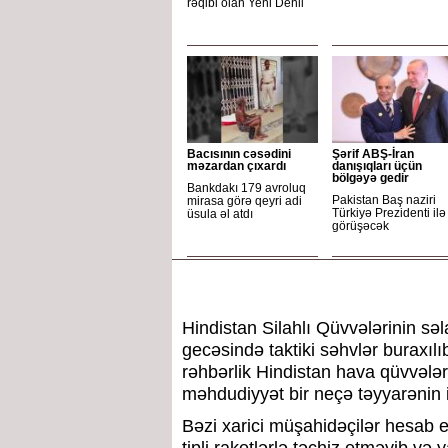
rəqibi olan Yeni Dehli
Bacısının cəsədini
Şərif ABŞ-İran
məzardan çıxardı
danışıqları üçün
bölgəyə gedir
Bankdakı 179 avroluq
Pakistan Baş naziri
mirasa görə qeyri adi
Türkiyə Prezidenti ilə
üsula əl atdı
görüşəcək
Hindistan Silahlı Qüvvələrinin səla
gecəsində taktiki səhvlər buraxıl
rəhbərlik Hindistan hava qüvvələr
məhdudiyyət bir neçə təyyarənin i
Bəzi xarici müşahidəçilər hesab ed