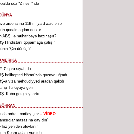
palda söz “Z nəsli”ndə
DÜNYA
və arsenalına 119 milyard xərclənib
tin qocalmaqdan qorxur
n ABŞ ilə müharibəyə hazırlaşır?
Ş Hindistanı qoparmağa çalışır
tinin “Çin dönüşü”
AMERİKA
YD” qara siyahıda
Ş helikopteri Hörmüzdə qəzaya uğradı
Ş-a viza məhdudiyyəti aradan qalxdı
amp Türkiyəyə gəlir
Ş–Kuba gərginliyi artır
BÖHRAN
anda ardıcıl partlayışlar
– VİDEO
anışıqlar masasına qayıdın”
rfəz yenidən alovlanır
anın Keşm adası vuruldu