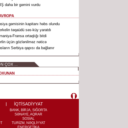
Ş daha bir gəmini vurdu
AVROPA
siya gəmisinin kapitanı həbs olundu
rkelin təqaüdü səs-küy yaratdı
maniya-Fransa ortaqlığı bitdi
rlin üçün gözlənilməz nəticə
sların Serbiya qapısı da bağlanır
N ÇOX ...
OXUNAN
İQTİSADİYYAT
BANK, BİRJA, SIĞORTA
SƏNAYE, AQRAR
SOSİAL
ƏT
TURİZM, NƏQLİYYAT
ENERGETİKA