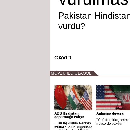
Pakistan Hindistan
vurdu?
CAVİD
MÖVZU İLƏ ƏLAQƏLİ
ABŞ Hindistanı
Anlaşma düyünü
qoparmağa çalışır
“Yox” demirlər, amma
... Bir təşkilatda Pekinin
nəticə də yoxdur
müttəfiqi olub, digərində