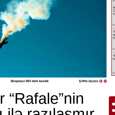
9
N
1
x
9
“
ə
k
9
“
b
9
Məqaləyə 960 dəfə baxılıb
Şriftin ölçüsü
r “Rafale”nin
 ilə razılaşmır