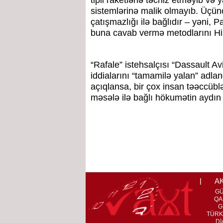
tipli raketlərlə təchiz etməyib və 
sistemlərinə malik olmayıb. Üçünc
çatışmazlığı ilə bağlıdır – yəni, 
buna cavab vermə metodlarını Hin
“Rafale” istehsalçısı “Dassault Av
iddialarını “tamamilə yalan” adland
açıqlansa, bir çox insan təəccübl
məsələ ilə bağlı hökumətin aydın
A
G
QA
G
TÜRK
Dİ