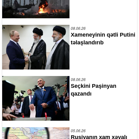
08.06.26
Xameneyinin qətli Putini
təlaşlandırıb
08.06.26
Seçkini Paşinyan
qazandı
05.06.26
Rusiyanın xam xəyalı