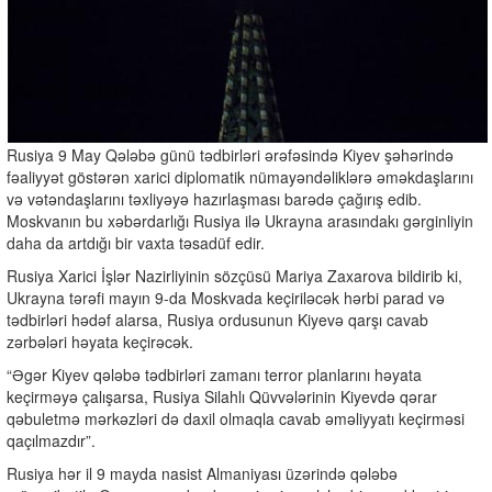
Rusiya 9 May Qələbə günü tədbirləri ərəfəsində Kiyev şəhərində
fəaliyyət göstərən xarici diplomatik nümayəndəliklərə əməkdaşlarını
və vətəndaşlarını təxliyəyə hazırlaşması barədə çağırış edib.
Moskvanın bu xəbərdarlığı Rusiya ilə Ukrayna arasındakı gərginliyin
daha da artdığı bir vaxta təsadüf edir.
Rusiya Xarici İşlər Nazirliyinin sözçüsü Mariya Zaxarova bildirib ki,
Ukrayna tərəfi mayın 9-da Moskvada keçiriləcək hərbi parad və
tədbirləri hədəf alarsa, Rusiya ordusunun Kiyevə qarşı cavab
zərbələri həyata keçirəcək.
“Əgər Kiyev qələbə tədbirləri zamanı terror planlarını həyata
keçirməyə çalışarsa, Rusiya Silahlı Qüvvələrinin Kiyevdə qərar
qəbuletmə mərkəzləri də daxil olmaqla cavab əməliyyatı keçirməsi
qaçılmazdır”.
Rusiya hər il 9 mayda nasist Almaniyası üzərində qələbə