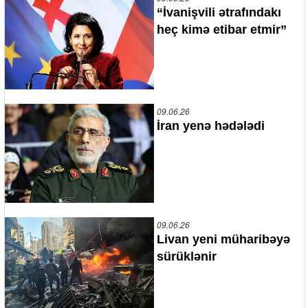
“İvanişvili ətrafındakı
heç kimə etibar etmir”
09.06.26
İran yenə hədələdi
09.06.26
Livan yeni müharibəyə
sürüklənir