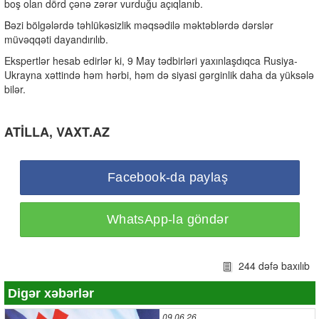
boş olan dörd çənə zərər vurduğu açıqlanıb.
Bəzi bölgələrdə təhlükəsizlik məqsədilə məktəblərdə dərslər
müvəqqəti dayandırılıb.
Ekspertlər hesab edirlər ki, 9 May tədbirləri yaxınlaşdıqca Rusiya-
Ukrayna xəttində həm hərbi, həm də siyasi gərginlik daha da yüksələ
bilər.
ATİLLA, VAXT.AZ
Facebook-da paylaş
WhatsApp-la göndər
244 dəfə baxılıb
Digər xəbərlər
09.06.26