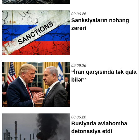
09.06.26
Sanksiyaların nəhəng
zərəri
09.06.26
“İran qarşısında tək qala
bilər”
08.06.26
Rusiyada aviabomba
detonasiya etdi