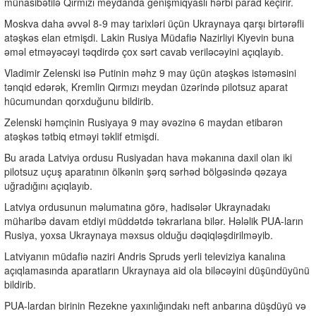
münasibətilə Qırmızı meydanda genişmiqyaslı hərbi parad keçirir.
Moskva daha əvvəl 8-9 may tarixləri üçün Ukraynaya qarşı birtərəfli
atəşkəs elan etmişdi. Lakin Rusiya Müdafiə Nazirliyi Kiyevin buna
əməl etməyəcəyi təqdirdə çox sərt cavab veriləcəyini açıqlayıb.
Vladimir Zelenski isə Putinin məhz 9 may üçün atəşkəs istəməsini
tənqid edərək, Kremlin Qırmızı meydan üzərində pilotsuz aparat
hücumundan qorxduğunu bildirib.
Zelenski həmçinin Rusiyaya 9 may əvəzinə 6 maydan etibarən
atəşkəs tətbiq etməyi təklif etmişdi.
Bu arada Latviya ordusu Rusiyadan hava məkanına daxil olan iki
pilotsuz uçuş aparatının ölkənin şərq sərhəd bölgəsində qəzaya
uğradığını açıqlayıb.
Latviya ordusunun məlumatına görə, hadisələr Ukraynadakı
müharibə davam etdiyi müddətdə təkrarlana bilər. Hələlik PUA-ların
Rusiya, yoxsa Ukraynaya məxsus olduğu dəqiqləşdirilməyib.
Latviyanın müdafiə naziri Andris Spruds yerli televiziya kanalına
açıqlamasında aparatların Ukraynaya aid ola biləcəyini düşündüyünü
bildirib.
PUA-lardan birinin Rezekne yaxınlığındakı neft anbarına düşdüyü və