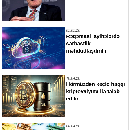
05.05.26
Rəqəmsal layihələrdə
sərbəstlik
məhdudlaşdırılır
10.04.26
Hörmüzdən keçid haqqı
kriptovalyuta ilə tələb
edilir
08.04.26