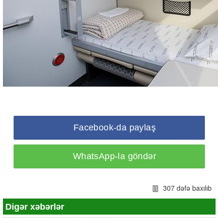
Facebook-da paylaş
WhatsApp-la göndər
307 dəfə baxılıb
Digər xəbərlər