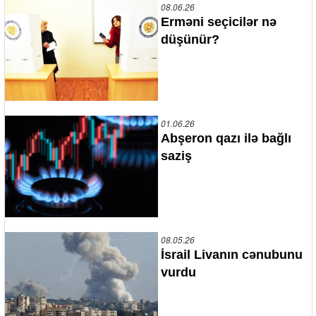
08.06.26
Erməni seçicilər nə
düşünür?
01.06.26
Abşeron qazı ilə bağlı
saziş
08.05.26
İsrail Livanın cənubunu
vurdu