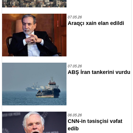
07.05.26
Araqçı xain elan edildi
07.05.26
ABŞ İran tankerini vurdu
06.05.26
CNN-in təsisçisi vəfat
edib