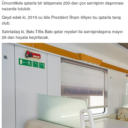
Ümumilikdə qatarla bir istiqamətə 200-dən çox sərnişinin daşınması
nəzərdə tutulub.
Qeyd edək ki, 2019-cu ildə Prezident İlham Əliyev bu qatarla tanış
olub.
Xatırladaq ki, Bakı-Tiflis-Bakı qatar reysləri ilə sərnişindaşıma mayın
26-dan həyata keçiriləcək.