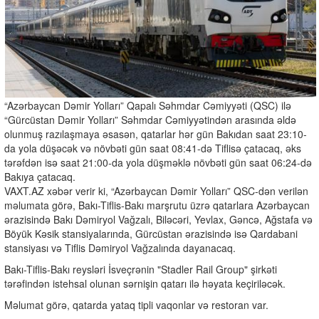
“Azərbaycan Dəmir Yolları” Qapalı Səhmdar Cəmiyyəti (QSC) ilə
“Gürcüstan Dəmir Yolları” Səhmdar Cəmiyyətindən arasında əldə
olunmuş razılaşmaya əsasən, qatarlar hər gün Bakıdan saat 23:10-
da yola düşəcək və növbəti gün saat 08:41-də Tiflisə çatacaq, əks
tərəfdən isə saat 21:00-da yola düşməklə növbəti gün saat 06:24-də
Bakıya çatacaq.
VAXT.AZ xəbər verir ki, “Azərbaycan Dəmir Yolları” QSC-dən verilən
məlumata görə, Bakı-Tiflis-Bakı marşrutu üzrə qatarlara Azərbaycan
ərazisində Bakı Dəmiryol Vağzalı, Biləcəri, Yevlax, Gəncə, Ağstafa və
Böyük Kəsik stansiyalarında, Gürcüstan ərazisində isə Qardabani
stansiyası və Tiflis Dəmiryol Vağzalında dayanacaq.
Bakı-Tiflis-Bakı reysləri İsveçrənin "Stadler Rail Group" şirkəti
tərəfindən istehsal olunan sərnişin qatarı ilə həyata keçiriləcək.
Məlumat görə, qatarda yataq tipli vaqonlar və restoran var.