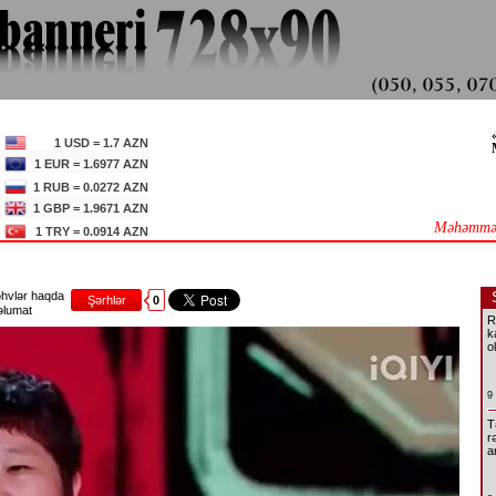
1 USD = 1.7 AZN
1 EUR = 1.6977 AZN
1 RUB = 0.0272 AZN
1 GBP = 1.9671 AZN
Məhəmməd
1 TRY = 0.0914 AZN
hvlər haqda
Şərhlər
0
lumat
R
k
o
9
T
r
a