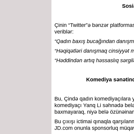
Sosi
Çinin “Twitter”ə bənzər platforma
veriblər:
“Qadın baxış bucağından danışm
“Həqiqətləri danışmaq cinsiyyət 
“Həddindən artıq həssaslıq sərgilə
Komediya sənətində
Bu, Çində qadın komediyaçılara y
komediyaçı Yanq Li səhnədə belə 
baxmayaraq, niyə belə özünəinam
Bu çıxışı ictimai qınaqla qarşıla
JD.com onunla sponsorluq müqavil