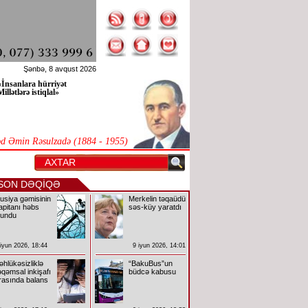
Şənbə, 8 avqust 2026
«İnsanlara hürriyət
Millətlərə istiqlal»
 Əmin Rəsulzadə (1884 - 1955)
SON DƏQİQƏ
usiya gəmisinin
Merkelin təqaüdü
apitanı həbs
səs-küy yaratdı
lundu
 iyun 2026, 18:44
9 iyun 2026, 14:01
əhlükəsizliklə
“BakuBus”un
əqəmsal inkişafı
büdcə kabusu
rasında balans