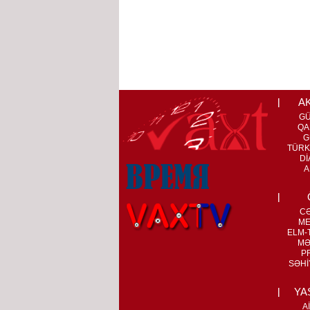
A
G
QA
G
TÜRK
Dİ
A
C
ME
ELM-T
MƏ
P
SƏHİ
YA
A