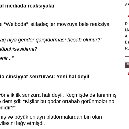
AB
al mediada reaksiyalar
sı “Weiboda” istifadəçilər mövzuya belə reaksiya
Ru
Me
Al
aq niyə gender qarşıdurması hesab olunur?”
Be
mübahisəsidirmi?
Ru
nir...”
Ə
 cinsiyyət senzurası: Yeni hal deyil
önəlik ilk senzura halı deyil. Keçmişdə də tanınmış
demişdi: “Kişilər bu qədər ortabab görünmələrinə
lıdır?”
nmış və böyük onlayn platformalardan biri olan
əsini ləğv etmişdi.