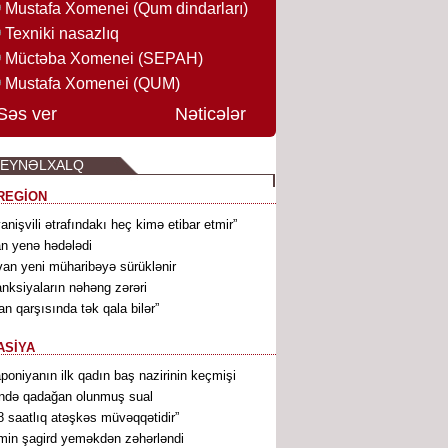
Mustafa Xomenei (Qum dindarları)
Texniki nasazlıq
Müctəba Xomenei (SEPAH)
Mustafa Xomenei (QUM)
Səs ver
Nəticələr
BEYNƏLXALQ
REGİON
vanişvili ətrafındakı heç kimə etibar etmir”
an yenə hədələdi
van yeni müharibəyə sürüklənir
nksiyaların nəhəng zərəri
ran qarşısında tək qala bilər”
ASİYA
poniyanın ilk qadın baş nazirinin keçmişi
ndə qadağan olunmuş sual
8 saatlıq atəşkəs müvəqqətidir”
min şagird yeməkdən zəhərləndi