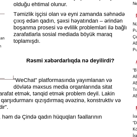
olduğu ehtimal olunur.
Ne
Təmizlik işçisi olan və eyni zamanda səhnədə
çıxış edən qadın, şəxsi həyatından – ərindən
Nü
boşanma prosesi və evlilik problemləri ilə bağlı
Pu
zarafatlarla sosial mediada böyük maraq
Çi
lan
toplamışdı.
AB
m
Pu
Rəsmi xəbərdarlıqda nə deyilirdi?
“B
AB
“WeChat” platformasında yayımlanan və
AB
dövlətə məxsus media orqanlarında sitat
Tr
 “Zarafat etmək, tənqid etmək problem deyil. Lakin
AB
ı qarşıdurmanı qızışdırmaq əvəzinə, konstruktiv və
ir”.
 həm də Çində qadın hüquqları fəallarının
İr
“D
Kö
İr