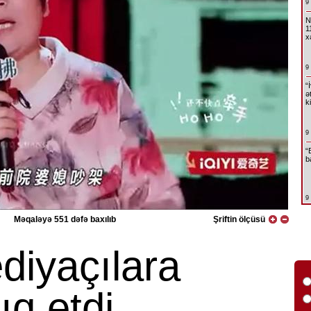
9
N
1
x
9
“
ə
k
9
“
b
9
Məqaləyə 551 dəfə baxılıb
Şriftin ölçüsü
diyaçılara
ıq etdi