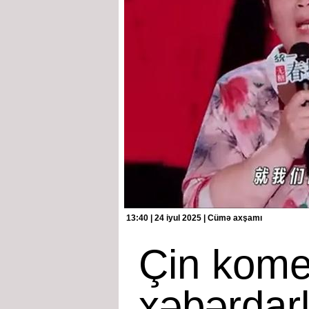
13:40 | 24 iyul 2025 | Cümə axşamı
Çin kome
xəbərdarl