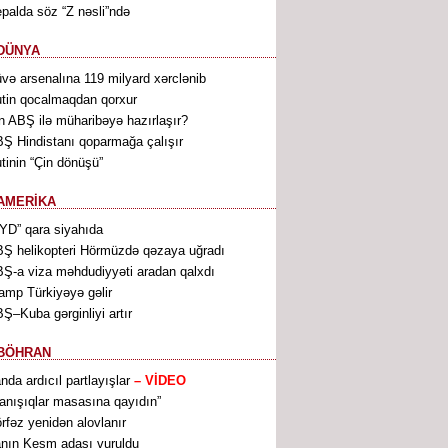
palda söz “Z nəsli”ndə
DÜNYA
və arsenalına 119 milyard xərclənib
tin qocalmaqdan qorxur
n ABŞ ilə müharibəyə hazırlaşır?
Ş Hindistanı qoparmağa çalışır
tinin “Çin dönüşü”
AMERİKA
YD” qara siyahıda
Ş helikopteri Hörmüzdə qəzaya uğradı
Ş-a viza məhdudiyyəti aradan qalxdı
amp Türkiyəyə gəlir
Ş–Kuba gərginliyi artır
BÖHRAN
anda ardıcıl partlayışlar
– VİDEO
anışıqlar masasına qayıdın”
rfəz yenidən alovlanır
anın Keşm adası vuruldu