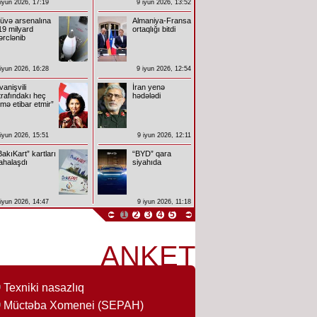
 iyun 2026, 17:19
9 iyun 2026, 13:52
üvə arsenalına
Almaniya-Fransa
19 milyard
ortaqlığı bitdi
ərclənib
 iyun 2026, 16:28
9 iyun 2026, 12:54
İvanişvili
İran yenə
trafındakı heç
hədələdi
imə etibar etmir”
 iyun 2026, 15:51
9 iyun 2026, 12:11
BakıKart” kartları
“BYD” qara
ahalaşdı
siyahıda
 iyun 2026, 14:47
9 iyun 2026, 11:18
1
2
3
4
5
ANKET
Texniki nasazlıq
Müctəba Xomenei (SEPAH)