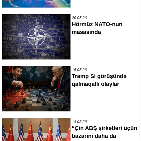
20.05.26
Hörmüz NATO-nun
masasında
15.05.26
Tramp Si görüşündə
qalmaqallı olaylar
14.05.26
“Çin ABŞ şirkətləri üçün
bazarını daha da