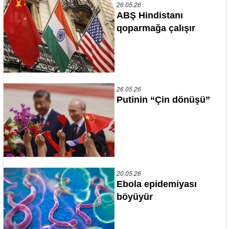
26.05.26
ABŞ Hindistanı
qoparmağa çalışır
26.05.26
Putinin “Çin dönüşü”
20.05.26
Ebola epidemiyası
böyüyür