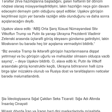
Tərəflər zirvə hazırlıqlarına başladığını, gələn həftənin bir dönüm
nöqtəsi olaraq müəyyənləşdirildiyini, lakin hazırlığın neçə gün davam
edəcəyini deməyin çətin olduğunu qeyd ediblər. Uşakov görüşün
keçirilməsi üçün yer barədə razılığın əldə olunduğunu və daha sonra
açıqlanacağını deyib.
Uşakov əlavə edib: “ABŞ Orta Şərq Xüsusi Nümayəndəsi Stiv
Vitkoffun Trump və Putin ilə yanaşı Ukrayna Prezidenti Vladimir
Zelenski arasında üçtərəfli görüş ideyasını gündəmə gətirdiyini, lakin
Moskvanın bu barədə heç bir açıqlama vermədiyini bildirib.”
“Biz əvvəlcə Tramp ilə ikitərəfli görüşün hazırlanmasına diqqət
yetirməyi və bu görüşün uğurlu və məhsuldar olmasını olduqca vacib
sayırıq”, – deyə Uşakov bildirib. O, əlavə edib ki, Putin ilə Vitkoff
arasındakı görüş konstruktiv keçib, Ukrayna böhranının həlli üzrə
birgə işlər müzakirə olunub və Rusiya dost və tərəfdaşlarını nəticələr
barədə məlumatlandırıb.
Şiə İdeologiyasına Sığal Çəkilən Seks Ticarəti: Sığə Adı Altında
İnsanlıq Cinayəti
Müasir dövrdə İran və İraqın bəzi dini mərkəzlərində müşahidə