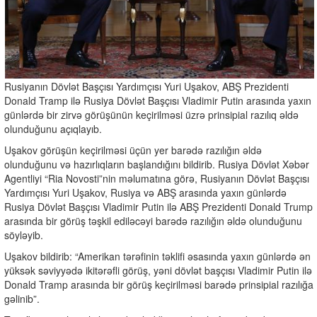
Rusiyanın Dövlət Başçısı Yardımçısı Yuri Uşakov, ABŞ Prezidenti
Donald Tramp ilə Rusiya Dövlət Başçısı Vladimir Putin arasında yaxın
günlərdə bir zirvə görüşünün keçirilməsi üzrə prinsipial razılıq əldə
olunduğunu açıqlayıb.
Uşakov görüşün keçirilməsi üçün yer barədə razılığın əldə
olunduğunu və hazırlıqların başlandığını bildirib. Rusiya Dövlət Xəbər
Agentliyi “Ria Novosti”nin məlumatına görə, Rusiyanın Dövlət Başçısı
Yardımçısı Yuri Uşakov, Rusiya və ABŞ arasında yaxın günlərdə
Rusiya Dövlət Başçısı Vladimir Putin ilə ABŞ Prezidenti Donald Trump
arasında bir görüş təşkil ediləcəyi barədə razılığın əldə olunduğunu
söyləyib.
Uşakov bildirib: “Amerikan tərəfinin təklifi əsasında yaxın günlərdə ən
yüksək səviyyədə ikitərəfli görüş, yəni dövlət başçısı Vladimir Putin ilə
Donald Tramp arasında bir görüş keçirilməsi barədə prinsipial razılığa
gəlinib”.