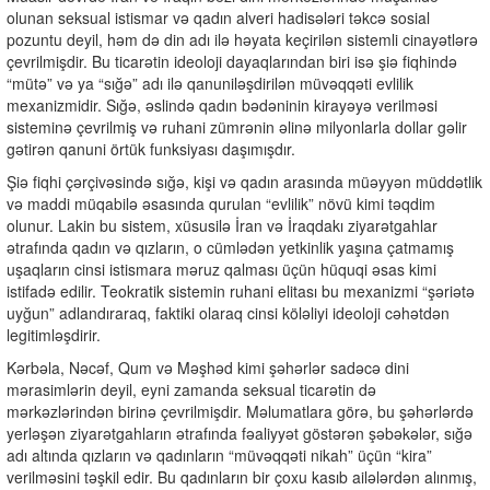
olunan seksual istismar və qadın alveri hadisələri təkcə sosial
pozuntu deyil, həm də din adı ilə həyata keçirilən sistemli cinayətlərə
çevrilmişdir. Bu ticarətin ideoloji dayaqlarından biri isə şiə fiqhində
“mütə” və ya “sığə” adı ilə qanuniləşdirilən müvəqqəti evlilik
mexanizmidir. Sığə, əslində qadın bədəninin kirayəyə verilməsi
sisteminə çevrilmiş və ruhani zümrənin əlinə milyonlarla dollar gəlir
gətirən qanuni örtük funksiyası daşımışdır.
Şiə fiqhi çərçivəsində sığə, kişi və qadın arasında müəyyən müddətlik
və maddi müqabilə əsasında qurulan “evlilik” növü kimi təqdim
olunur. Lakin bu sistem, xüsusilə İran və İraqdakı ziyarətgahlar
ətrafında qadın və qızların, o cümlədən yetkinlik yaşına çatmamış
uşaqların cinsi istismara məruz qalması üçün hüquqi əsas kimi
istifadə edilir. Teokratik sistemin ruhani elitası bu mexanizmi “şəriətə
uyğun” adlandıraraq, faktiki olaraq cinsi köləliyi ideoloji cəhətdən
legitimləşdirir.
Kərbəla, Nəcəf, Qum və Məşhəd kimi şəhərlər sadəcə dini
mərasimlərin deyil, eyni zamanda seksual ticarətin də
mərkəzlərindən birinə çevrilmişdir. Məlumatlara görə, bu şəhərlərdə
yerləşən ziyarətgahların ətrafında fəaliyyət göstərən şəbəkələr, sığə
adı altında qızların və qadınların “müvəqqəti nikah” üçün “kira”
verilməsini təşkil edir. Bu qadınların bir çoxu kasıb ailələrdən alınmış,