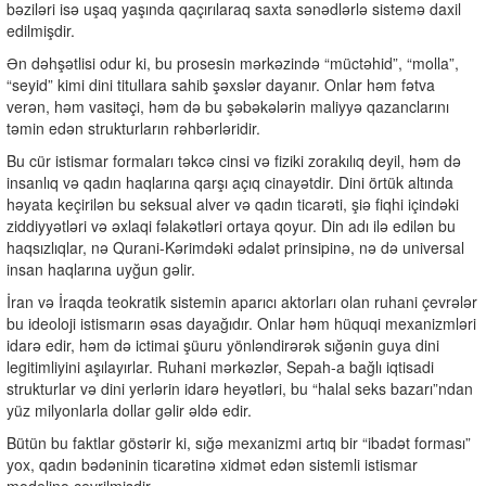
bəziləri isə uşaq yaşında qaçırılaraq saxta sənədlərlə sistemə daxil
edilmişdir.
Ən dəhşətlisi odur ki, bu prosesin mərkəzində “müctəhid”, “molla”,
“seyid” kimi dini titullara sahib şəxslər dayanır. Onlar həm fətva
verən, həm vasitəçi, həm də bu şəbəkələrin maliyyə qazanclarını
təmin edən strukturların rəhbərləridir.
Bu cür istismar formaları təkcə cinsi və fiziki zorakılıq deyil, həm də
insanlıq və qadın haqlarına qarşı açıq cinayətdir. Dini örtük altında
həyata keçirilən bu seksual alver və qadın ticarəti, şiə fiqhi içindəki
ziddiyyətləri və əxlaqi fəlakətləri ortaya qoyur. Din adı ilə edilən bu
haqsızlıqlar, nə Qurani-Kərimdəki ədalət prinsipinə, nə də universal
insan haqlarına uyğun gəlir.
İran və İraqda teokratik sistemin aparıcı aktorları olan ruhani çevrələr
bu ideoloji istismarın əsas dayağıdır. Onlar həm hüquqi mexanizmləri
idarə edir, həm də ictimai şüuru yönləndirərək sığənin guya dini
legitimliyini aşılayırlar. Ruhani mərkəzlər, Sepah-a bağlı iqtisadi
strukturlar və dini yerlərin idarə heyətləri, bu “halal seks bazarı”ndan
yüz milyonlarla dollar gəlir əldə edir.
Bütün bu faktlar göstərir ki, sığə mexanizmi artıq bir “ibadət forması”
yox, qadın bədəninin ticarətinə xidmət edən sistemli istismar