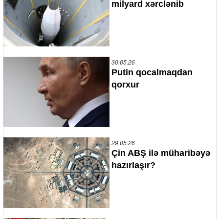
milyard xərclənib
30.05.26
Putin qocalmaqdan
qorxur
29.05.26
Çin ABŞ ilə müharibəyə
hazırlaşır?