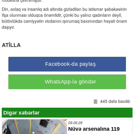
modelinə çevrilmişdir.
Din, əxlaq və insanlıq adı altında gizlədilən bu istismar şəbəkəsinin
ifşa olunması olduqca önəmlidir, çünki bu yalnız qadınların deyil,
bütövlükdə cəmiyyətin vicdanını qorumaq baxımından həyati önəm
daşıyır.
ATİLLA
Facebook-da paylaş
WhatsApp-la göndər
445 dəfə baxılıb
Digər xəbərlər
09.06.26
Nüvə arsenalına 119