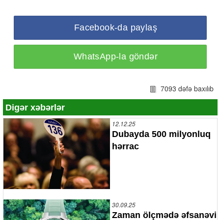
Facebook-da paylaş
WhatsApp-la göndər
7093 dəfə baxılıb
Digər xəbərlər
12.12.25
Dubayda 500 milyonluq
hərrac
30.09.25
Zaman ölçmədə əfsanəvi