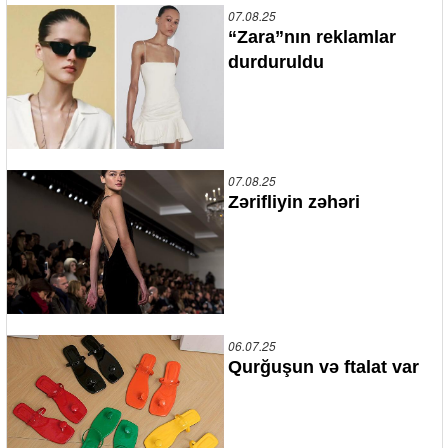
07.08.25
“Zara”nın reklamlar
durduruldu
07.08.25
Zərifliyin zəhəri
06.07.25
Qurğuşun və ftalat var