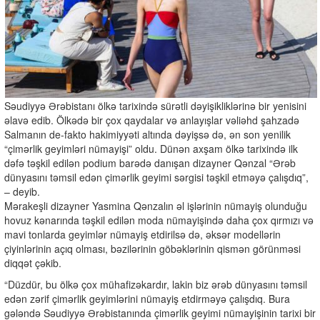
Səudiyyə Ərəbistanı ölkə tarixində sürətli dəyişikliklərinə bir yenisini
əlavə edib. Ölkədə bir çox qaydalar və anlayışlar vəliəhd şahzadə
Salmanın de-fakto hakimiyyəti altında dəyişsə də, ən son yenilik
“çimərlik geyimləri nümayişi” oldu. Dünən axşam ölkə tarixində ilk
dəfə təşkil edilən podium barədə danışan dizayner Qənzal “Ərəb
dünyasını təmsil edən çimərlik geyimi sərgisi təşkil etməyə çalışdıq”,
– deyib.
Mərakeşli dizayner Yasmina Qənzalın əl işlərinin nümayiş olunduğu
hovuz kənarında təşkil edilən moda nümayişində daha çox qırmızı və
mavi tonlarda geyimlər nümayiş etdirilsə də, əksər modellərin
çiyinlərinin açıq olması, bəzilərinin göbəklərinin qismən görünməsi
diqqət çəkib.
“Düzdür, bu ölkə çox mühafizəkardır, lakin biz ərəb dünyasını təmsil
edən zərif çimərlik geyimlərini nümayiş etdirməyə çalışdıq. Bura
gələndə Səudiyyə Ərəbistanında çimərlik geyimi nümayişinin tarixi bir