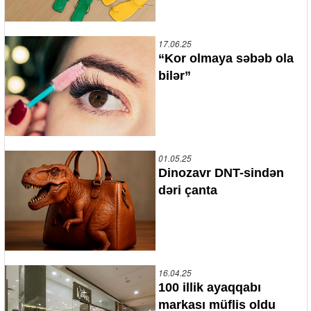
17.06.25
“Kor olmaya səbəb ola
bilər”
01.05.25
Dinozavr DNT-sindən
dəri çanta
16.04.25
100 illik ayaqqabı
markası müflis oldu