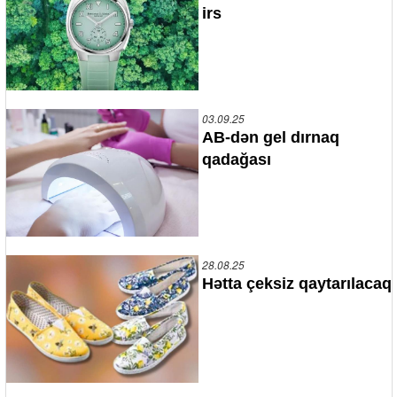
irs
03.09.25
AB-dən gel dırnaq
qadağası
28.08.25
Hətta çeksiz qaytarılacaq