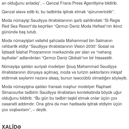
an olduğunu anladıq”, – Qənzal Frans-Press Agentliyinə bildirib.
Qənzal əlavə edib ki, bu tədbirdə iştirak etmək “qürurvericidir”.
Moda nümayişi Səudiyyə Ərəbistanının qərb sahilindəki “St Regis
Red Sea Resort”da keçirilən “Qırmızı Dəniz Moda Həftəsi”nin ikinci
günündə baş tutub.
Moda nümayişləri vəliəhd şahzadə Məhəmməd bin Salmanın
rəhbərlik etdiyi “Səudiyyə Ərəbistanının Vision 2030” Sosial və
İqtisadi İslahat Proqramının mərkəzində yer alan və “nəhəng
layihələr” adlandırılan “Qırmızı Dəniz Qlobalı”nın bir hissəsidir.
Nümayişə qatılan suriyalı modelyer Şouq Məhəmməd Səudiyyə
Ərəbistanının dünyaya açılmaq, moda və turizm sektorlarını inkişaf
etdirmək səylərini nəzərə alsaq, bunun təəccüblü olmadığını söyləyib.
Moda nümayişinə qatılan fransalı məşhur modelyer Raphael
Simacourbe tədbirin Səudiyyə Ərəbistanı kontekstində böyük uğur
olduğunu bildirib. “Bu gün bu tədbiri təşkil etmək onlar üçün çox
cəsarətli addımdır. Ona görə də mən hadisədə iştirak etdiyim üçün
çox xoşbəxtəm”, – deyib.
XALİDƏ