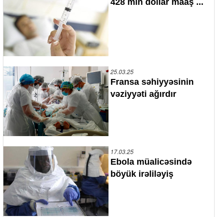
428 min dollar maaş ...
25.03.25
Fransa səhiyyəsinin
vəziyyəti ağırdır
17.03.25
Ebola müalicəsində
böyük irəliləyiş