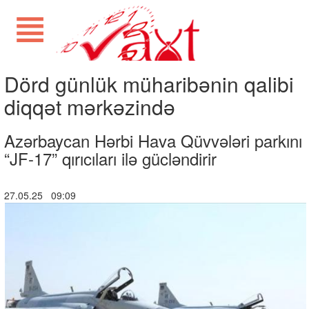
Dörd günlük müharibənin qalibi
diqqət mərkəzində
Azərbaycan Hərbi Hava Qüvvələri parkını
“JF-17” qırıcıları ilə gücləndirir
27.05.25 09:09