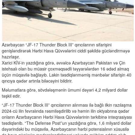
Azərbaycan “JF-17 Thunder Block III” qırıcılarının sifarişini
genişləndirərək Hərbi Hava Qüvvələrini ciddi şəkildə gücləndirməyə
hazırlaşır.
Xarici KİV-in yazdığına görə, əvvəlcə Azərbaycan Pakistan və Çin
istehsalı olan bu müasir çoxməqsədli təyyarələrdən 16 ədəd almaq
üçün müqavilə bağlayıb. Lakin təsdiqlənməmiş mənbələr sifarişin 40
qırıcıya qədər artırıla biləcəyini bildirir.
Məlumatlara görə, sövdələşmənin ümumi dəyəri 4,2 milyard dollar
təşkil edir.
“JF-17 Thunder Block III” qırıcılarının alınması ilə bağlı ilkin razılaşma
2024-cü ilin fevralında rəsmiləşdirilib və həmin ilin oktyabrına qədər
onların Azərbaycanın Hərbi Hava Qüvvələrinin tərkibinə inteqrasiyası
təsdiqlənib. “The Defense Post”un yazdığına görə, 1,6 milyard dollar
dəyərindəki bu müqavilə, Azərbaycanın hərbi potensialının xüsusilə