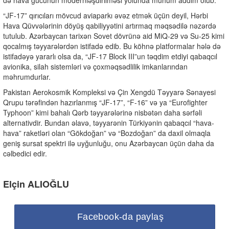
də hava gücünün modernləşdirilməsi yolunda mühüm addım olub.
“JF-17” qırıcıları mövcud aviaparkı əvəz etmək üçün deyil, Hərbi
Hava Qüvvələrinin döyüş qabiliyyətini artırmaq məqsədilə nəzərdə
tutulub. Azərbaycan tarixən Sovet dövrünə aid MiQ-29 və Su-25 kimi
qocalmış təyyarələrdən istifadə edib. Bu köhnə platformalar hələ də
istifadəyə yararlı olsa da, “JF-17 Block III”un təqdim etdiyi qabaqcıl
avionika, silah sistemləri və çoxməqsədlilik imkanlarından
məhrumdurlar.
Pakistan Aerokosmik Kompleksi və Çin Xengdü Təyyarə Sənayesi
Qrupu tərəfindən hazırlanmış “JF-17”, “F-16” və ya “Eurofighter
Typhoon” kimi bahalı Qərb təyyarələrinə nisbətən daha sərfəli
alternativdir. Bundan əlavə, təyyarənin Türkiyənin qabaqcıl “hava-
hava” raketləri olan “Gökdoğan” və “Bozdoğan” da daxil olmaqla
geniş sursat spektri ilə uyğunluğu, onu Azərbaycan üçün daha da
cəlbedici edir.
Elçin ALIOĞLU
Facebook-da paylaş