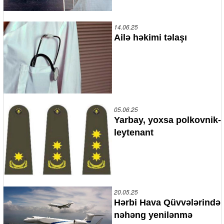
14.06.25
Ailə həkimi təlaşı
05.06.25
Yarbay, yoxsa polkovnik-
leytenant
20.05.25
Hərbi Hava Qüvvələrində
nəhəng yenilənmə