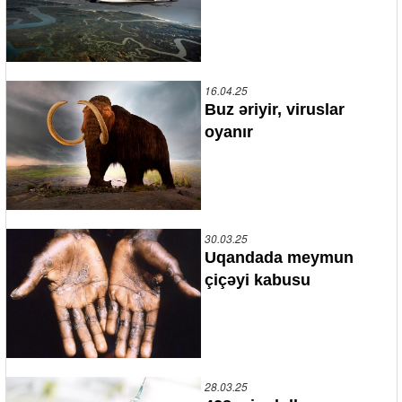
16.04.25
Buz əriyir, viruslar
oyanır
30.03.25
Uqandada meymun
çiçəyi kabusu
28.03.25