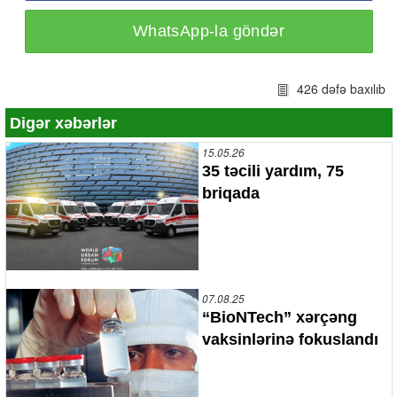
WhatsApp-la göndər
426 dəfə baxılıb
Digər xəbərlər
15.05.26
35 təcili yardım, 75
briqada
07.08.25
“BioNTech” xərçəng
vaksinlərinə fokuslandı