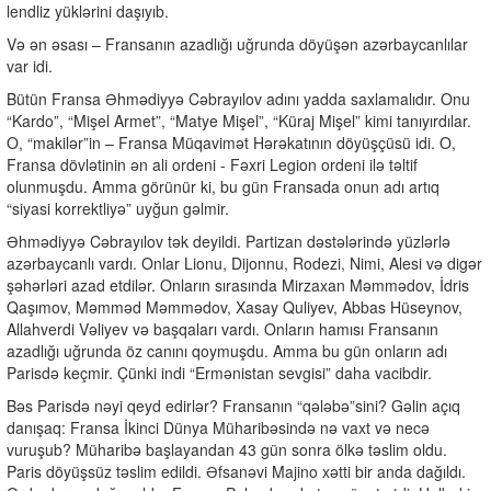
lendliz yüklərini daşıyıb.
Və ən əsası – Fransanın azadlığı uğrunda döyüşən azərbaycanlılar
var idi.
Bütün Fransa Əhmədiyyə Cəbrayılov adını yadda saxlamalıdır. Onu
“Kardo”, “Mişel Armet”, “Matye Mişel”, “Küraj Mişel” kimi tanıyırdılar.
O, “makilər”in – Fransa Müqavimət Hərəkatının döyüşçüsü idi. O,
Fransa dövlətinin ən ali ordeni - Fəxri Legion ordeni ilə təltif
olunmuşdu. Amma görünür ki, bu gün Fransada onun adı artıq
“siyasi korrektliyə” uyğun gəlmir.
Əhmədiyyə Cəbrayılov tək deyildi. Partizan dəstələrində yüzlərlə
azərbaycanlı vardı. Onlar Lionu, Dijonnu, Rodezi, Nimi, Alesi və digər
şəhərləri azad etdilər. Onların sırasında Mirzaxan Məmmədov, İdris
Qaşımov, Məmməd Məmmədov, Xasay Quliyev, Abbas Hüseynov,
Allahverdi Vəliyev və başqaları vardı. Onların hamısı Fransanın
azadlığı uğrunda öz canını qoymuşdu. Amma bu gün onların adı
Parisdə keçmir. Çünki indi “Ermənistan sevgisi” daha vacibdir.
Bəs Parisdə nəyi qeyd edirlər? Fransanın “qələbə”sini? Gəlin açıq
danışaq: Fransa İkinci Dünya Müharibəsində nə vaxt və necə
vuruşub? Müharibə başlayandan 43 gün sonra ölkə təslim oldu.
Paris döyüşsüz təslim edildi. Əfsanəvi Majino xətti bir anda dağıldı.