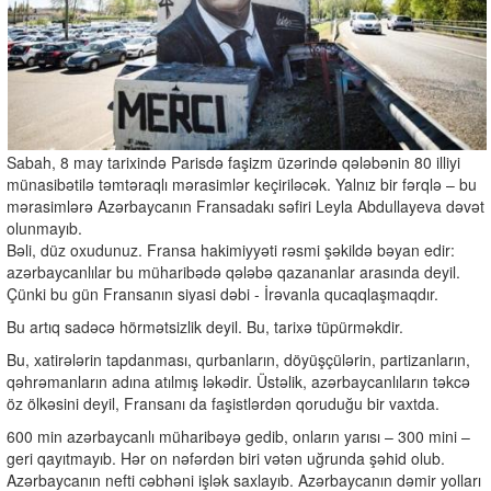
Sabah, 8 may tarixində Parisdə faşizm üzərində qələbənin 80 illiyi
münasibətilə təmtəraqlı mərasimlər keçiriləcək. Yalnız bir fərqlə – bu
mərasimlərə Azərbaycanın Fransadakı səfiri Leyla Abdullayeva dəvət
olunmayıb.
Bəli, düz oxudunuz. Fransa hakimiyyəti rəsmi şəkildə bəyan edir:
azərbaycanlılar bu müharibədə qələbə qazananlar arasında deyil.
Çünki bu gün Fransanın siyasi dəbi - İrəvanla qucaqlaşmaqdır.
Bu artıq sadəcə hörmətsizlik deyil. Bu, tarixə tüpürməkdir.
Bu, xatirələrin tapdanması, qurbanların, döyüşçülərin, partizanların,
qəhrəmanların adına atılmış ləkədir. Üstəlik, azərbaycanlıların təkcə
öz ölkəsini deyil, Fransanı da faşistlərdən qoruduğu bir vaxtda.
600 min azərbaycanlı müharibəyə gedib, onların yarısı – 300 mini –
geri qayıtmayıb. Hər on nəfərdən biri vətən uğrunda şəhid olub.
Azərbaycanın nefti cəbhəni işlək saxlayıb. Azərbaycanın dəmir yolları