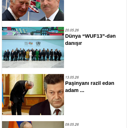
20.05.26
Dünya “WUF13”-dən
danışır
13.05.26
Paşinyanı rəzil edən
adam ...
09.05.26