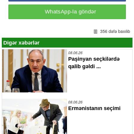
WhatsApp-la göndər
356 dəfə baxılıb
Digər xəbərlər
08.06.26
Paşinyan seçkilərdə
qalib gəldi ...
08.06.26
Ermənistanın seçimi