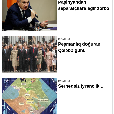
Paşinyandan
separatçılara ağır zərbə
09.05.26
Peşmanlıq doğuran
Qələbə günü
08.05.26
Sərhədsiz iyrənclik ..