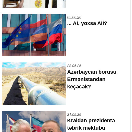
05.06.26
... Aİ, yoxsa Aİİ?
28.05.26
Azərbaycan borusu
Ermənistandan
keçəcək?
21.05.26
Kraldan prezidentə
təbrik məktubu