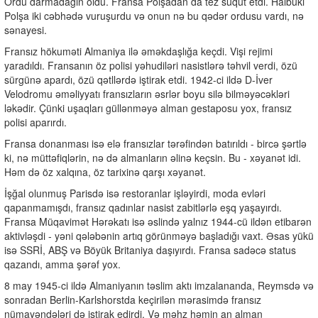
Ordu darmadağın oldu. Fransa Polşadan da tez süqut etdi. Halbuki
Polşa iki cəbhədə vuruşurdu və onun nə bu qədər ordusu vardı, nə
sənayesi.
Fransız hökuməti Almaniya ilə əməkdaşlığa keçdi. Vişi rejimi
yaradıldı. Fransanın öz polisi yəhudiləri nasistlərə təhvil verdi, özü
sürgünə apardı, özü qətllərdə iştirak etdi. 1942-ci ildə D-İver
Velodromu əməliyyatı fransızların əsrlər boyu silə bilməyəcəkləri
ləkədir. Çünki uşaqları güllənməyə alman gestaposu yox, fransız
polisi aparırdı.
Fransa donanması isə elə fransızlar tərəfindən batırıldı - bircə şərtlə
ki, nə müttəfiqlərin, nə də almanların əlinə keçsin. Bu - xəyanət idi.
Həm də öz xalqına, öz tarixinə qarşı xəyanət.
İşğal olunmuş Parisdə isə restoranlar işləyirdi, moda evləri
qapanmamışdı, fransız qadınlar nasist zabitlərlə eşq yaşayırdı.
Fransa Müqavimət Hərəkatı isə əslində yalnız 1944-cü ildən etibarən
aktivləşdi - yəni qələbənin artıq görünməyə başladığı vaxt. Əsas yükü
isə SSRİ, ABŞ və Böyük Britaniya daşıyırdı. Fransa sadəcə status
qazandı, amma şərəf yox.
8 may 1945-ci ildə Almaniyanın təslim aktı imzalananda, Reymsdə və
sonradan Berlin-Karlshorstda keçirilən mərasimdə fransız
nümayəndələri də iştirak edirdi. Və məhz həmin an alman