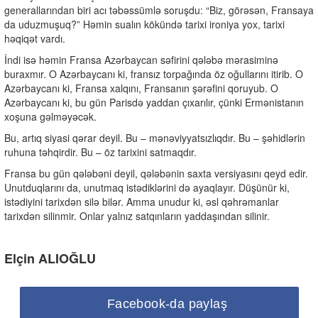
generallarından biri acı təbəssümlə soruşdu: “Biz, görəsən, Fransaya
da uduzmuşuq?” Həmin sualın kökündə tarixi ironiya yox, tarixi
həqiqət vardı.
İndi isə həmin Fransa Azərbaycan səfirini qələbə mərasiminə
buraxmır. O Azərbaycanı ki, fransız torpağında öz oğullarını itirib. O
Azərbaycanı ki, Fransa xalqını, Fransanın şərəfini qoruyub. O
Azərbaycanı ki, bu gün Parisdə yaddan çıxarılır, çünki Ermənistanın
xoşuna gəlməyəcək.
Bu, artıq siyasi qərar deyil. Bu – mənəviyyatsızlıqdır. Bu – şəhidlərin
ruhuna təhqirdir. Bu – öz tarixini satmaqdır.
Fransa bu gün qələbəni deyil, qələbənin saxta versiyasını qeyd edir.
Unutduqlarını da, unutmaq istədiklərini də ayaqlayır. Düşünür ki,
istədiyini tarixdən silə bilər. Amma unudur ki, əsl qəhrəmanlar
tarixdən silinmir. Onlar yalnız satqınların yaddaşından silinir.
Elçin ALIOĞLU
Facebook-da paylaş