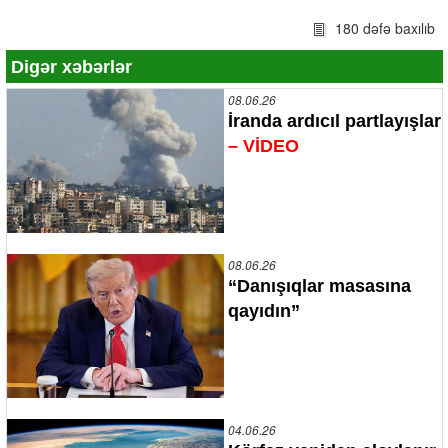
180 dəfə baxılıb
Digər xəbərlər
08.06.26
İranda ardıcıl partlayışlar
– VİDEO
08.06.26
“Danışıqlar masasına
qayıdın”
04.06.26