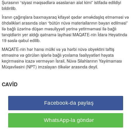
Şurasının “siyasi məqsədlərə əsaslanan alət kimi” istifadə edildiyi
bildirilib.
İranın çağırışlara baxmayaraq kifayət qədər əməkdaşlıq etməməsi və
öhdəlikləri arasında olan “bütün nüvə materiallarının bəyan edilməsi”
ilə bağlı üzərinə düşən məsuliyyəti yerinə yetirməməsi ilə bağlı
tənqidlərin yer aldığı qətnamə layihəsi MAQATE-nin İdarə Heyətində
19 səslə qəbul edilib.
MAQATE-nin hər hansı mülki və ya hərbi nüvə obyektini təftiş
etməsinə və görülən işlərlə bağlı yoxlama fəaliyyətləri həyata
keçirməsinə icazə verməyən İsrail, Nüvə Silahlarının Yayılmaması
Müqaviləsini (NPT) imzalayan ölkələr arasında deyil.
CAVİD
Facebook-da paylaş
WhatsApp-la göndər