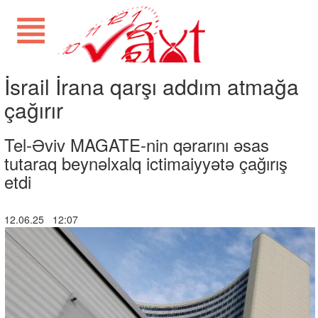
İsrail İrana qarşı addım atmağa
çağırır
Tel-Əviv MAGATE-nin qərarını əsas
tutaraq beynəlxalq ictimaiyyətə çağırış
etdi
12.06.25 12:07