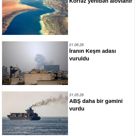
Körfəz yenidən alovlanır
01.06.26
İranın Keşm adası
vuruldu
31.05.26
ABŞ daha bir gəmini
vurdu