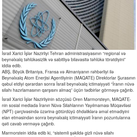
İsrail Xarici İşlər Nazirliyi Tehran administrasiyasının “regional və
beynəlxalq təhlükəsizlik və sabitliyə bilavasitə təhlükə törətdiyini”
iddia edib.
ABŞ, Böyük Britaniya, Fransa və Almaniyanın rəhbərliyi ilə
Beynəlxalq Atom Enerjisi Agentliyinin (MAQATE) Direktorlar Şurasının
qəbul etdiyi qərardan sonra İsrail beynəlxalq ictimaiyyəti “İranın nüvə
silahı hazırlamasının qarşısını almaq” üçün tədbirlər görməyə çağırıb.
İsrail Xarici İşlər Nazirliyinin sözçüsü Oren Marmorsteyn, MAQATE-
nin sosial mediada İranın Nüvə Silahlarının Yayılmaması Müqaviləsi
(NPT) çərçivəsində üzərinə götürdüyü öhdəliklərə əməl etmədiyini
elan etməsindən sonra beynəlxalq ictimaiyyəti İranın pozuntularına
qəti cavab verməyə çağırıb.
Marmorstein iddia edib ki, “sistemli şəkildə gizli nüvə silahı