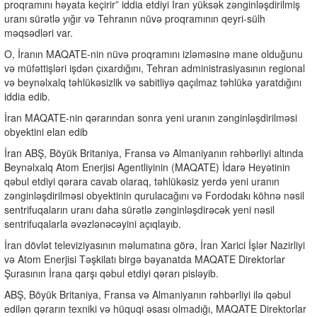
proqramını həyata keçirir” iddia etdiyi İran yüksək zənginləşdirilmiş
uranı sürətlə yığır və Tehranın nüvə proqramının qeyri-sülh
məqsədləri var.
O, İranın MAQATE-nin nüvə proqramını izləməsinə mane olduğunu
və müfəttişləri işdən çıxardığını, Tehran administrasiyasının regional
və beynəlxalq təhlükəsizlik və sabitliyə qaçılmaz təhlükə yaratdığını
iddia edib.
İran MAQATE-nin qərarından sonra yeni uranın zənginləşdirilməsi
obyektini elan edib
İran ABŞ, Böyük Britaniya, Fransa və Almaniyanın rəhbərliyi altında
Beynəlxalq Atom Enerjisi Agentliyinin (MAQATE) İdarə Heyətinin
qəbul etdiyi qərara cavab olaraq, təhlükəsiz yerdə yeni uranın
zənginləşdirilməsi obyektinin qurulacağını və Fordodakı köhnə nəsil
sentrifuqaların uranı daha sürətlə zənginləşdirəcək yeni nəsil
sentrifuqalarla əvəzlənəcəyini açıqlayıb.
İran dövlət televiziyasının məlumatına görə, İran Xarici İşlər Nazirliyi
və Atom Enerjisi Təşkilatı birgə bəyanatda MAQATE Direktorlar
Şurasının İrana qarşı qəbul etdiyi qərarı pisləyib.
ABŞ, Böyük Britaniya, Fransa və Almaniyanın rəhbərliyi ilə qəbul
edilən qərarın texniki və hüquqi əsası olmadığı, MAQATE Direktorlar