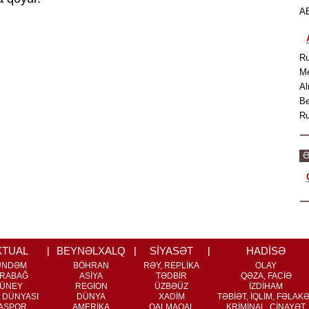
AB
Ru
Me
Al
Be
Ru
Ə
KTUAL
BEYNƏLXALQ
SİYASƏT
HADİSƏ
ÜNDƏM
BÖHRAN
RƏY, REPLİKA
OLAY
RABAĞ
ASİYA
TƏDBİR
QƏZA, FACİƏ
ÜNEY
REGİON
ÜZBƏÜZ
İZDİHAM
 DÜNYASI
DÜNYA
XADİM
TƏBİƏT, İQLİM, FƏLAK
ASPOR
AMERİKA
QALMAQAL
KRİMİNAL, CİNAYƏT