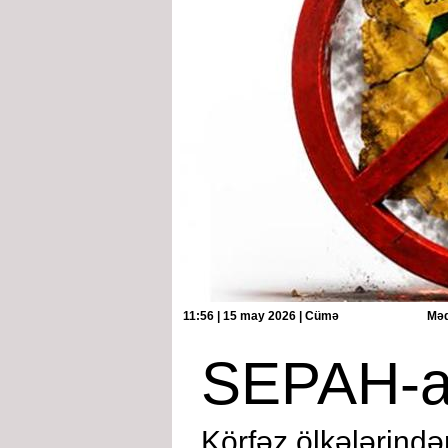
11:56 | 15 may 2026 | Cümə
Məq
SEPAH-a 
Körfəz ölkələrində