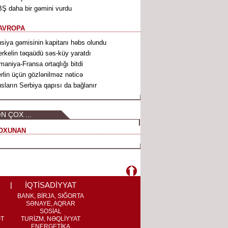
Ş daha bir gəmini vurdu
AVROPA
siya gəmisinin kapitanı həbs olundu
rkelin təqaüdü səs-küy yaratdı
maniya-Fransa ortaqlığı bitdi
rlin üçün gözlənilməz nəticə
sların Serbiya qapısı da bağlanır
N ÇOX ...
OXUNAN
İQTİSADİYYAT
BANK, BİRJA, SIĞORTA
SƏNAYE, AQRAR
SOSİAL
ƏT
TURİZM, NƏQLİYYAT
ENERGETİKA