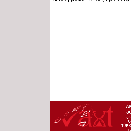
A
G
QA
G
TÜRK
Dİ