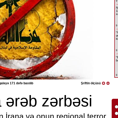
9
N
1
x
9
“
ə
k
9
“
b
9
aləyə 171 dəfə baxılıb
Şriftin ölçüsü
ərəb zərbəsi
n İrana və onun regional terror