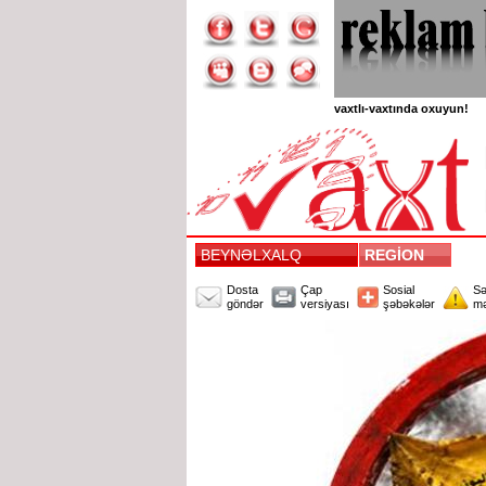
vaxtlı-vaxtında oxuyun!
BEYNƏLXALQ
REGİON
Dosta
Çap
Sosial
Sə
göndər
versiyası
şəbəkələr
mə