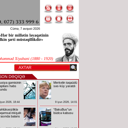
Cümə, 7 avqust 2026
«Hər bir millətin ləyaqətinin
ilkin şərti müstəqillikdir»
həmməd Xiyabani (1880 - 1920)
SON DƏQİQƏ
usiya gəmisinin
Merkelin təqaüdü
apitanı həbs
səs-küy yaratdı
lundu
 iyun 2026, 18:44
9 iyun 2026, 14:01
əhlükəsizliklə
“BakuBus”un
əqəmsal inkişafı
büdcə kabusu
rasında balans