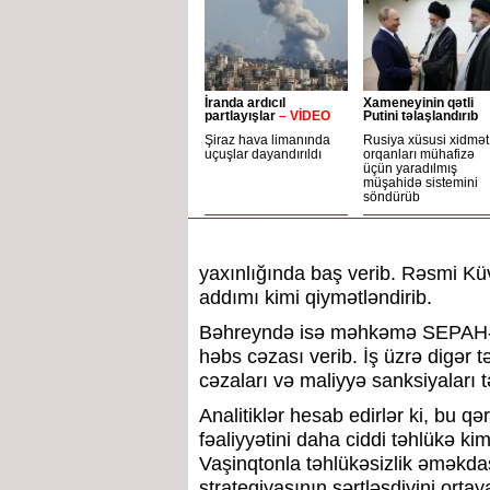
İranda ardıcıl
Xameneyinin qətli
partlayışlar
– VİDEO
Putini təlaşlandırıb
Şiraz hava limanında
Rusiya xüsusi xidmət
uçuşlar dayandırıldı
orqanları mühafizə
üçün yaradılmış
müşahidə sistemini
söndürüb
yaxınlığında baş verib. Rəsmi Kü
addımı kimi qiymətləndirib.
Bəhreyndə isə məhkəmə SEPAH-a 
həbs cəzası verib. İş üzrə digər t
cəzaları və maliyyə sanksiyaları t
Analitiklər hesab edirlər ki, bu q
fəaliyyətini daha ciddi təhlükə ki
Vaşinqtonla təhlükəsizlik əməkdaşl
strategiyasının sərtləşdiyini ortay