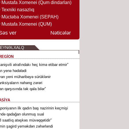
Mustafa Xomenei (Qum dindarları)
Texniki nasazlıq
Müctəba Xomenei (SEPAH)
Mustafa Xomenei (QUM)
Səs ver
Nəticələr
BEYNƏLXALQ
REGİON
vanişvili ətrafındakı heç kimə etibar etmir”
an yenə hədələdi
van yeni müharibəyə sürüklənir
nksiyaların nəhəng zərəri
ran qarşısında tək qala bilər”
ASİYA
poniyanın ilk qadın baş nazirinin keçmişi
ndə qadağan olunmuş sual
8 saatlıq atəşkəs müvəqqətidir”
min şagird yeməkdən zəhərləndi