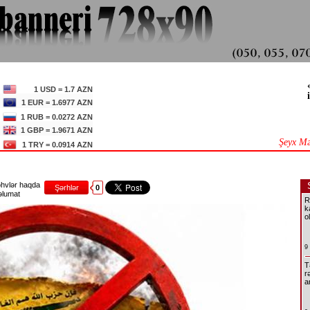
1 USD = 1.7 AZN
1 EUR = 1.6977 AZN
1 RUB = 0.0272 AZN
1 GBP = 1.9671 AZN
Şeyx Mə
1 TRY = 0.0914 AZN
hvlər haqda
Şərhlər
0
lumat
R
k
o
9
T
r
a