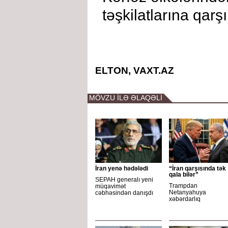
təşkilatlarına qarş
ELTON, VAXT.AZ
MÖVZU İLƏ ƏLAQƏLİ
İran yenə hədələdi
“İran qarşısında tək
qala bilər”
SEPAH generalı yeni
Trampdan
müqavimət
Netanyahuya
cəbhəsindən danışdı
xəbərdarlıq