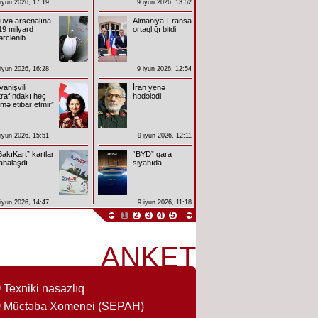
 iyun 2026, 17:19
9 iyun 2026, 13:52
üvə arsenalına
Almaniya-Fransa
19 milyard
ortaqlığı bitdi
ərclənib
 iyun 2026, 16:28
9 iyun 2026, 12:54
İvanişvili
İran yenə
trafındakı heç
hədələdi
imə etibar etmir”
 iyun 2026, 15:51
9 iyun 2026, 12:11
BakıKart” kartları
“BYD” qara
ahalaşdı
siyahıda
 iyun 2026, 14:47
9 iyun 2026, 11:18
1
2
3
4
5
ANKET
Texniki nasazlıq
Müctəba Xomenei (SEPAH)