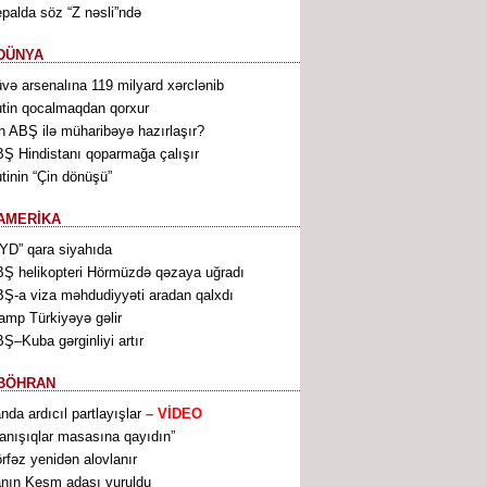
palda söz “Z nəsli”ndə
DÜNYA
və arsenalına 119 milyard xərclənib
tin qocalmaqdan qorxur
n ABŞ ilə müharibəyə hazırlaşır?
Ş Hindistanı qoparmağa çalışır
tinin “Çin dönüşü”
AMERİKA
YD” qara siyahıda
Ş helikopteri Hörmüzdə qəzaya uğradı
Ş-a viza məhdudiyyəti aradan qalxdı
amp Türkiyəyə gəlir
Ş–Kuba gərginliyi artır
BÖHRAN
anda ardıcıl partlayışlar
– VİDEO
anışıqlar masasına qayıdın”
rfəz yenidən alovlanır
anın Keşm adası vuruldu