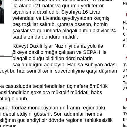
Ne
ilə əlaqəli 21 nəfər və qurumu yerli terror
siyahısına daxil edib. Siyahıya 16 Livan
vətəndaşı və Livanda qeydiyyatdan keçmiş
Nü
beş təşkilat salınıb. Qərara əsasən, həmin
Pu
şəxslər və qurumlarla əlaqəli bütün aktivlər 24
Çi
saat ərzində dondurulmalıdır.
AB
Küveyt Daxili İşlər Nazirliyi dəniz yolu ilə
Pu
ölkəyə daxil olmağa çalışan və SEPAH ilə
əlaqəli olduğu bildirilən dörd nəfərin
saxlanıldığını açıqlayıb. Hadisə Bubiyan adası
“B
veyt bu hadisəni ölkənin suverenliyinə qarşı düşmən
AB
AB
Tr
casusluqda təqsirləndirilən üç nəfərə ömürlük
AB
əqsirləndirilən şəxslərə müxtəlif müddətli həbs
ətbiq olunub.
ərarlar Körfəz monarxiyalarının İranın regiondakı
İr
mi qəbul etdiyini göstərir. Son addımlar həm də
“D
ığının gücləndiyi bir dövrdə regional təhlükəsizlik
Kö
a qoyur.
İr