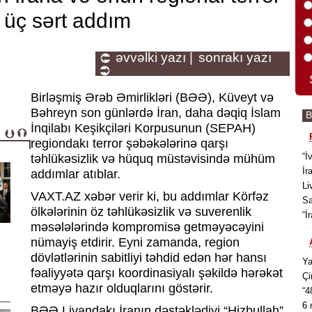
ı üç sərt addım
əvvəlki yazı |
sonrakı yazı
Birləşmiş Ərəb Əmirlikləri (BƏƏ), Küveyt və
Bəhreyn son günlərdə İran, daha dəqiq İslam
İnqilabı Keşikçiləri Korpusunun (SEPAH)
regiondakı terror şəbəkələrinə qarşı
“İ
təhlükəsizlik və hüquq müstəvisində mühüm
İr
addımlar atıblar.
Li
VAXT.AZ xəbər verir ki, bu addımlar Körfəz
Sa
ölkələrinin öz təhlükəsizlik və suverenlik
“İ
məsələlərində kompromisə getməyəcəyini
nümayiş etdirir. Eyni zamanda, region
dövlətlərinin sabitliyi təhdid edən hər hansı
Ya
fəaliyyətə qarşı koordinasiyalı şəkildə hərəkət
Çi
etməyə hazır olduqlarını göstərir.
“4
6 
BƏƏ Livandakı İranın dəstəklədiyi “Hizbullah”