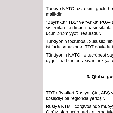
Türkiyə NATO üzvü kimi güclü hər
malikdir.
“Bayraktar TB2” və “Anka” PUA-la
sistemləri və digər müasir silahla
üçün əhəmiyyətli resursdur.
Türkiyənin təcrübəsi, xüsusilə hi
istifadə sahəsində, TDT dövlətləri
Türkiyənin NATO ilə təcrübəsi say
uyğun hərbi inteqrasiyanı inkişaf e
3. Qlobal g
TDT dövlətləri Rusiya, Çin, ABŞ v
kəsişdiyi bir regionda yerləşir.
Rusiya KTMT çərçivəsində müəyyən
Qırğızıstan üçün hərbi alternativ