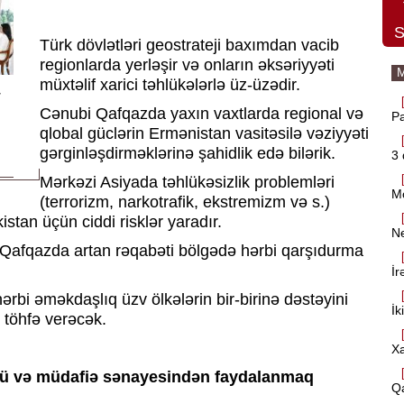
S
Türk dövlətləri geostrateji baxımdan vacib
regionlarda yerləşir və onların əksəriyyəti
M
müxtəlif xarici təhlükələrlə üz-üzədir.
r
Cənubi Qafqazda yaxın vaxtlarda regional və
Pa
qlobal güclərin Ermənistan vasitəsilə vəziyyəti
gərginləşdirməklərinə şahidlik edə bilərik.
3
Mərkəzi Asiyada təhlükəsizlik problemləri
Mo
(terrorizm, narkotrafik, ekstremizm və s.)
stan üçün ciddi risklər yaradır.
Ne
 Qafqazda artan rəqabəti bölgədə hərbi qarşıdurma
İr
ərbi əməkdaşlıq üzv ölkələrin bir-birinə dəstəyini
İk
 töhfə verəcək.
Xa
ücü və müdafiə sənayesindən faydalanmaq
Qa