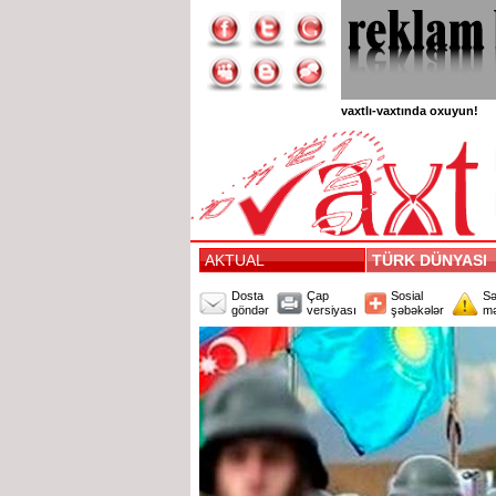
vaxtlı-vaxtında oxuyun!
AKTUAL
TÜRK DÜNYASI
Dosta
Çap
Sosial
Sə
göndər
versiyası
şəbəkələr
mə