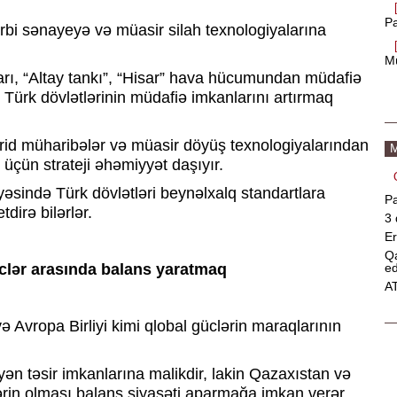
Pa
bi sənayeyə və müasir silah texnologiyalarına
Mü
rı, “Altay tankı”, “Hisar” hava hücumundan müdafiə
r Türk dövlətlərinin müdafiə imkanlarını artırmaq
brid müharibələr və müasir döyüş texnologiyalarından
M
 üçün strateji əhəmiyyət daşıyır.
əsində Türk dövlətləri beynəlxalq standartlara
Pa
tdirə bilərlər.
3
Er
Qa
ed
üclər arasında balans yaratmaq
AT
ə Avropa Birliyi kimi qlobal güclərin maraqlarının
 təsir imkanlarına malikdir, lakin Qazaxıstan və
lərin olması balans siyasəti aparmağa imkan verər.