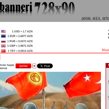
1 USD = 1.7 AZN
1 EUR = 1.6977 AZN
1 RUB = 0.0272 AZN
1 GBP = 1.9671 AZN
Must
1 TRY = 0.0914 AZN
hvlər haqda
Şərhlər
0
lumat