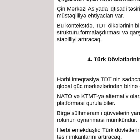
Çin Mərkəzi Asiyada iqtisadi təsir
müstəqilliyə ehtiyacları var.
Bu kontekstdə, TDT ölkələrinin bi
strukturu formalaşdırması və qarş
stabilliyi artıracaq.
4. Türk Dövlətlərin
Hərbi inteqrasiya TDT-nin sadəcə
qlobal güc mərkəzlərindən birinə
NATO və KTMT-yə alternativ olara
platforması qurula bilər.
Birgə sülhməramlı qüvvələrin yar
rolunun oynanması mümkündür.
Hərbi əməkdaşlıq Türk dövlətlərini
təsir imkanlarını artıracaq.