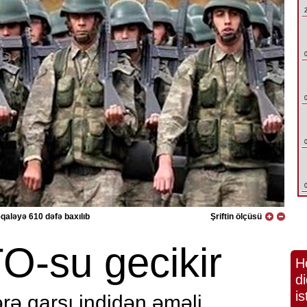
qaləyə 610 dəfə baxılıb
Şriftin ölçüsü
O-su gecikir
H
di
is
ərə qarşı indidən əməli