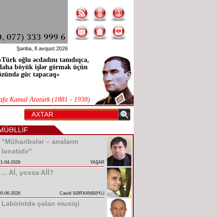
Şənbə, 8 avqust 2026
«Türk oğlu əcdadını tanıdıqca,
daha böyük işlər görmək üçün
özündə güc tapacaq»
afa Kamal Atatürk (1881 - 1938)
MÜƏLLİF
“Müharibələr – anaların
lənətidir”
21-04-2026
YAŞAR
... Aİ, yoxsa Aİİ?
05-06-2026
Cavid SƏRXANBƏYLİ
Labirintdə çalan musiqi