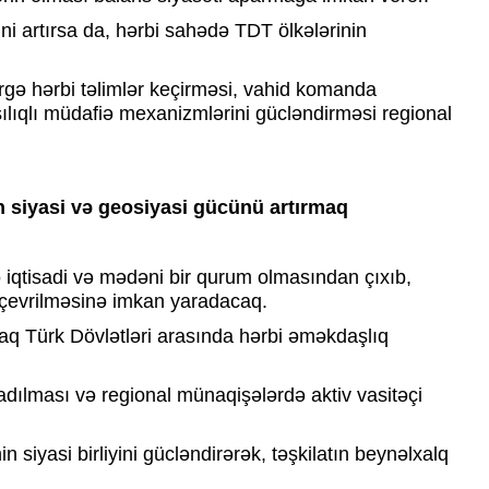
ini artırsa da, hərbi sahədə TDT ölkələrinin
rgə hərbi təlimlər keçirməsi, vahid komanda
ılıqlı müdafiə mexanizmlərini gücləndirməsi regional
in siyasi və geosiyasi gücünü artırmaq
 iqtisadi və mədəni bir qurum olmasından çıxıb,
 çevrilməsinə imkan yaradacaq.
q Türk Dövlətləri arasında hərbi əməkdaşlıq
adılması və regional münaqişələrdə aktiv vasitəçi
n siyasi birliyini gücləndirərək, təşkilatın beynəlxalq