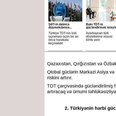
ŞƏT-in dalınca
Bakı TDT-ni
düşməkdənsə...
gücləndirmək istəyi
Türkiyə TDT-nın irəli
Azərbaycan türk
sıçraması üçün bir an
dövlətlərinə xüsusi
öncə hərəkətə
töhfə verir
keçməlidir
Qazaxıstan, Qırğızıstan və Özbəki
Qlobal güclərin Mərkəzi Asiya və
riskini artırır.
TDT çərçivəsində gücləndirilmiş h
artıracaq və ümumi təhlükəsizliyə
2. Türkiyənin hərbi g