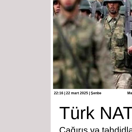
22:16 | 22 mart 2025 | Şənbə
Mə
Türk NAT
Çağırış və təhdidl