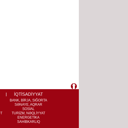
İQTİSADİYYAT
BANK, BİRJA, SIĞORTA
SƏNAYE, AQRAR
SOSİAL
ƏT
TURİZM, NƏQLİYYAT
ENERGETİKA
SAHİBKARLIQ