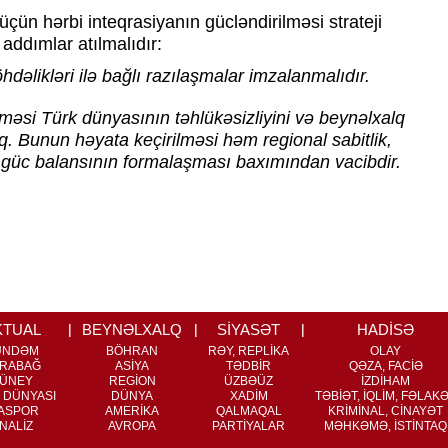
 üçün hərbi inteqrasiyanın gücləndirilməsi strateji
addımlar atılmalıdır:
hdəlikləri ilə bağlı razılaşmalar imzalanmalıdır.
ilməsi Türk dünyasının təhlükəsizliyini və beynəlxalq
aq. Bunun həyata keçirilməsi həm regional sabitlik,
 güc balansının formalaşması baxımından vacibdir.
KTUAL
BEYNƏLXALQ
SİYASƏT
HADİSƏ
ÜNDƏM
BÖHRAN
RƏY, REPLİKA
OLAY
RABAĞ
ASİYA
TƏDBİR
QƏZA, FACİƏ
ÜNEY
REGİON
ÜZBƏÜZ
İZDİHAM
 DÜNYASI
DÜNYA
XADİM
TƏBİƏT, İQLİM, FƏLAK
ASPOR
AMERİKA
QALMAQAL
KRİMİNAL, CİNAYƏT
NALİZ
AVROPA
PARTİYALAR
MƏHKƏMƏ, İSTİNTAQ