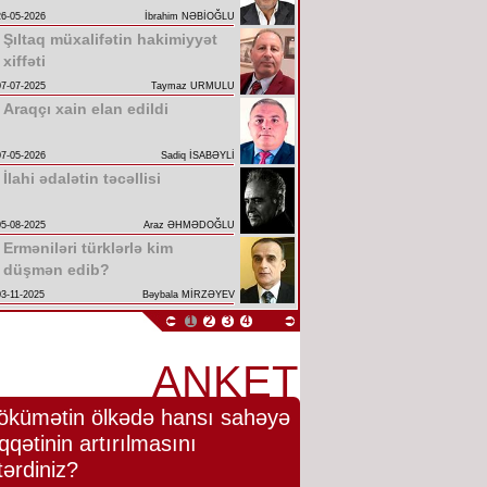
26-05-2026
İbrahim NƏBİOĞLU
Şıltaq müxalifətin hakimiyyət
xiffəti
07-07-2025
Taymaz URMULU
Araqçı xain elan edildi
07-05-2026
Sadiq İSABƏYLİ
İlahi ədalətin təcəllisi
05-08-2025
Araz ƏHMƏDOĞLU
Erməniləri türklərlə kim
düşmən edib?
03-11-2025
Bəybala MİRZƏYEV
1
2
3
4
ANKET
ökümətin ölkədə hansı sahəyə
qqətinin artırılmasını
tərdiniz?