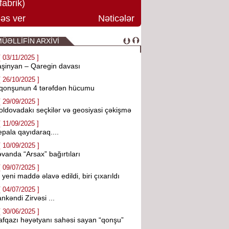
fabrik)
əs ver
Nəticələr
ÜƏLLİFİN ARXİVİ
[ 03/11/2025 ]
şinyan – Qaregin davası
[ 26/10/2025 ]
 qonşunun 4 tərəfdən hücumu
[ 29/09/2025 ]
ldovadakı seçkilər və geosiyasi çəkişmə
[ 11/09/2025 ]
pala qayıdaraq....
[ 10/09/2025 ]
əvanda “Arsax” bağırtıları
[ 09/07/2025 ]
i yeni maddə əlavə edildi, biri çıxarıldı
[ 04/07/2025 ]
nkəndi Zirvəsi ...
[ 30/06/2025 ]
fqazı həyətyanı sahəsi sayan “qonşu”