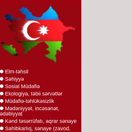
Elm-təhsil
Səhiyyə
Sosial Müdafiə
Ekologiya, təbii sərvətlər
Müdafiə-təhlükəsizlik
Mədəniyyət, incəsənət,
ədəbiyyat
Kənd təsərrüfatı, aqrar sənaye
Sahibkarlıq, sənaye (zavod,