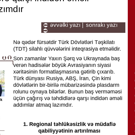
zımdır
əvvəlki yazı |
sonrakı yazı
Nə qədər fürsətdir Türk Dövlətləri Təşkilatı
(TDT) silahlı qüvvələrini inteqrasiya etməlidir.
Son zamanlar Yaxın Şərq və Ukraynada baş
verən hadisələr böyük Avrasiyanın siyasi
xəritəsinin formatlaşmasına gətirib çıxarıb.
Türk dünyası Rusiya, ABŞ, İran, Çin kimi
dövlətlərin bir-birilə mübarizəsində plasdarm
rolunu oynaya bilərlər. Bunun baş verməməsi
üçün çağırış və təhdidlərə qarşı indidən əməli
rk
addımlar atmaq lazımdır.
1.
Regional təhlükəsizlik və müdafiə
qabiliyyətinin artırılması