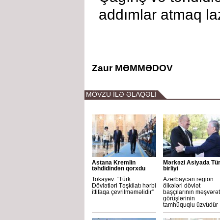
addımlar atmaq la
Zaur MƏMMƏDOV
MÖVZU İLƏ ƏLAQƏLİ
Astana Kremlin
Mərkəzi Asiyada Tü
təhdidindən qorxdu
birliyi
Tokayev: “Türk
Azərbaycan region
Dövlətləri Təşkilatı hərbi
ölkələri dövlət
ittifaqa çevrilməməlidir”
başçılarının məşvərət
görüşlərinin
tamhüquqlu üzvüdür