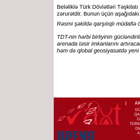
Beləliklə Türk Dövlətləri Təşkilatı
zərurətdir. Bunun üçün aşağıdakı 
Rəsmi şəkildə qarşılıqlı müdafiə ö
TDT-nin hərbi birliyinin gücləndir
arenada təsir imkanlarını artırac
həm də qlobal geosiyasətdə yeni
A
G
QA
G
TÜRK
Dİ
A