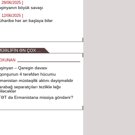
[ 28/06/2025 ]
şinyanın böyük savaşı
[ 12/06/2025 ]
haribə hər an başlaya bilər
ÜƏLİFİN ƏN ÇOX ...
OXUNAN
şinyan – Qaregin davası
 qonşunun 4 tərəfdən hücumu
mənistan müstəqilik aktını dəyişməlidir
rabağ separatçıları tezliklə ləğv
iləcəklər
ƏT də Ermənistana missiya göndərir?