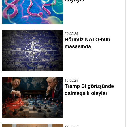
20.05.26
Hörmüz NATO-nun
masasında
15.05.26
Tramp Si görüşündə
qalmaqallı olaylar
14.05.26