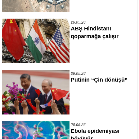
26.05.26
ABŞ Hindistanı
qoparmağa çalışır
26.05.26
Putinin “Çin dönüşü”
20.05.26
Ebola epidemiyası
böyüyür