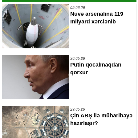
09.06.26
Nüvə arsenalına 119
milyard xərclənib
30.05.26
Putin qocalmaqdan
qorxur
29.05.26
Çin ABŞ ilə müharibəyə
hazırlaşır?