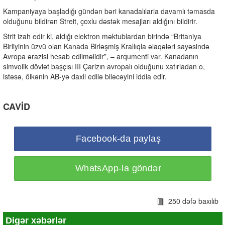
Kampaniyaya başladığı gündən bəri kanadalılarla davamlı təmasda
olduğunu bildirən Streit, çoxlu dəstək mesajları aldığını bildirir.
Strit izah edir ki, aldığı elektron məktublardan birində “Britaniya
Birliyinin üzvü olan Kanada Birləşmiş Krallıqla əlaqələri sayəsində
Avropa ərazisi hesab edilməlidir”, – arqumenti var. Kanadanın
simvolik dövlət başçısı III Çarlzın avropalı olduğunu xatırladan o,
istəsə, ölkənin AB-yə daxil edilə biləcəyini iddia edir.
CAVİD
Facebook-da paylaş
WhatsApp-la göndər
250 dəfə baxılıb
Digər xəbərlər