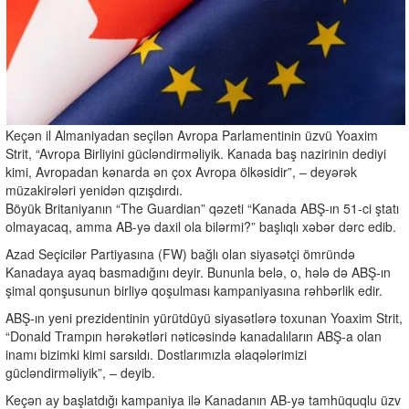
Keçən il Almaniyadan seçilən Avropa Parlamentinin üzvü Yoaxim
Strit, “Avropa Birliyini gücləndirməliyik. Kanada baş nazirinin dediyi
kimi, Avropadan kənarda ən çox Avropa ölkəsidir”, – deyərək
müzakirələri yenidən qızışdırdı.
Böyük Britaniyanın “The Guardian” qəzeti “Kanada ABŞ-ın 51-ci ştatı
olmayacaq, amma AB-yə daxil ola bilərmi?” başlıqlı xəbər dərc edib.
Azad Seçicilər Partiyasına (FW) bağlı olan siyasətçi ömründə
Kanadaya ayaq basmadığını deyir. Bununla belə, o, hələ də ABŞ-ın
şimal qonşusunun birliyə qoşulması kampaniyasına rəhbərlik edir.
ABŞ-ın yeni prezidentinin yürütdüyü siyasətlərə toxunan Yoaxim Strit,
“Donald Trampın hərəkətləri nəticəsində kanadalıların ABŞ-a olan
inamı bizimki kimi sarsıldı. Dostlarımızla əlaqələrimizi
gücləndirməliyik”, – deyib.
Keçən ay başlatdığı kampaniya ilə Kanadanın AB-yə tamhüquqlu üzv