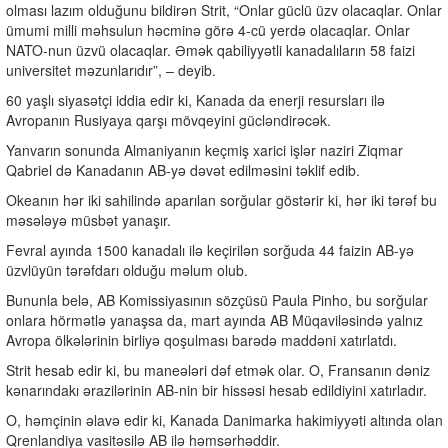
olması lazım olduğunu bildirən Strit, “Onlar güclü üzv olacaqlar. Onlar
ümumi milli məhsulun həcminə görə 4-cü yerdə olacaqlar. Onlar
NATO-nun üzvü olacaqlar. Əmək qabiliyyətli kanadalıların 58 faizi
universitet məzunlarıdır”, – deyib.
60 yaşlı siyasətçi iddia edir ki, Kanada da enerji resursları ilə
Avropanın Rusiyaya qarşı mövqeyini gücləndirəcək.
Yanvarın sonunda Almaniyanın keçmiş xarici işlər naziri Ziqmar
Qabriel də Kanadanın AB-yə dəvət edilməsini təklif edib.
Okeanın hər iki sahilində aparılan sorğular göstərir ki, hər iki tərəf bu
məsələyə müsbət yanaşır.
Fevral ayında 1500 kanadalı ilə keçirilən sorğuda 44 faizin AB-yə
üzvlüyün tərəfdarı olduğu məlum olub.
Bununla belə, AB Komissiyasının sözçüsü Paula Pinho, bu sorğular
onlara hörmətlə yanaşsa da, mart ayında AB Müqaviləsində yalnız
Avropa ölkələrinin birliyə qoşulması barədə maddəni xatırlatdı.
Strit hesab edir ki, bu maneələri dəf etmək olar. O, Fransanın dəniz
kənarındakı ərazilərinin AB-nin bir hissəsi hesab edildiyini xatırladır.
O, həmçinin əlavə edir ki, Kanada Danimarka hakimiyyəti altında olan
Qrenlandiya vasitəsilə AB ilə həmsərhəddir.