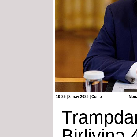
10:25 | 8 may 2026 | Cümə
Məqa
Trampda
Birliyinə 