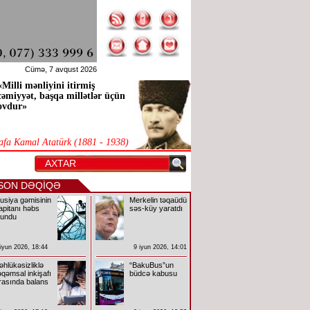
Cümə, 7 avqust 2026
«Milli mənliyini itirmiş
cəmiyyət, başqa millətlər üçün
ovdur»
afa Kamal Atatürk (1881 - 1938)
SON DƏQİQƏ
usiya gəmisinin
Merkelin təqaüdü
apitanı həbs
səs-küy yaratdı
lundu
 iyun 2026, 18:44
9 iyun 2026, 14:01
əhlükəsizliklə
“BakuBus”un
əqəmsal inkişafı
büdcə kabusu
rasında balans