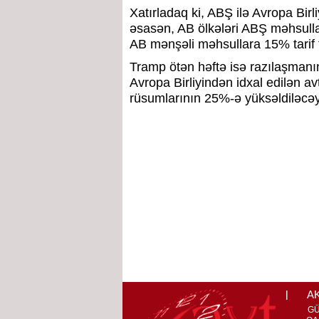
Xatırladaq ki, ABŞ ilə Avropa Birl
əsasən, AB ölkələri ABŞ məhsull
AB mənşəli məhsullara 15% tarif tə
Tramp ötən həftə isə razılaşmanın
Avropa Birliyindən idxal edilən a
rüsumlarının 25%-ə yüksəldiləcəy
A
G