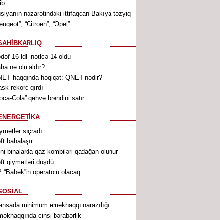
ib
siyanın nəzarətindəki ittifaqdan Bakıya təzyiq
eugeot”, “Citroen”, “Opel” ...
SAHİBKARLIQ
dəf 16 idi, nəticə 14 oldu
ha nə olmaldır?
ET haqqında həqiqət: QNET nədir?
sk rekord qırdı
oca-Cola” qəhvə brendini satır
ENERGETİKA
ymətlər sıçradı
ft bahalaşır
ni binalarda qaz kombiləri qadağan olunur
ft qiymətləri düşdü
 “Babək”in operatoru olacaq
SOSİAL
ansada minimum əməkhaqqı narazılığı
əkhaqqında cinsi bərabərlik