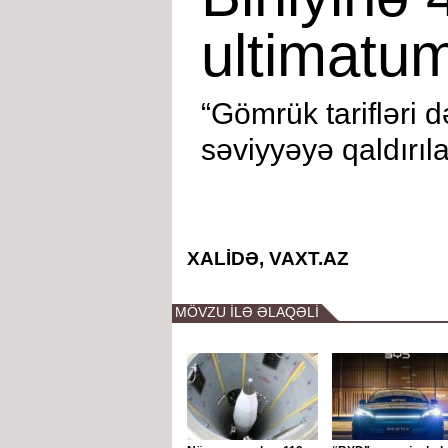
ultimatu
“Gömrük tarifləri 
səviyyəyə qaldırıl
XALİDƏ, VAXT.AZ
MÖVZU İLƏ ƏLAQƏLİ