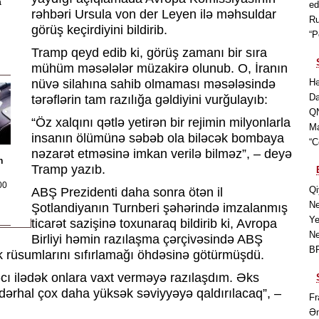
a
ed
rəhbəri
Ursula von der Leyen
ilə məhsuldar
Ru
görüş keçirdiyini bildirib.
“P
Tramp qeyd edib ki, görüş zamanı bir sıra
mühüm məsələlər müzakirə olunub. O, İranın
nüvə silahına sahib olmaması məsələsində
Hə
Da
tərəflərin tam razılığa gəldiyini vurğulayıb:
QN
“Öz xalqını qətlə yetirən bir rejimin milyonlarla
Ma
insanın ölümünə səbəb ola biləcək bombaya
“C
nəzarət etməsinə imkan verilə bilməz”, – deyə
n
Tramp yazıb.
00
Qi
ABŞ Prezidenti daha sonra ötən il
Ne
Şotlandiyanın Turnberi şəhərində imzalanmış
Ye
ticarət sazişinə toxunaraq bildirib ki, Avropa
Ne
Birliyi həmin razılaşma çərçivəsində ABŞ
BP
k rüsumlarını sıfırlamağı öhdəsinə götürmüşdü.
6-cı ilədək onlara vaxt verməyə razılaşdım. Əks
i dərhal çox daha yüksək səviyyəyə qaldırılacaq”, –
Fr
Əm