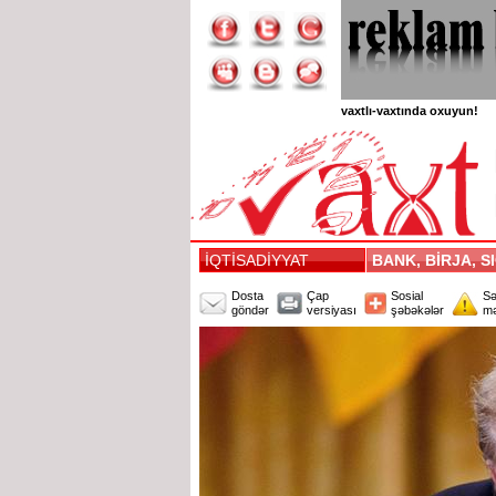
vaxtlı-vaxtında oxuyun!
İQTİSADİYYAT
BANK, BİRJA, 
Dosta
Çap
Sosial
Sə
göndər
versiyası
şəbəkələr
mə