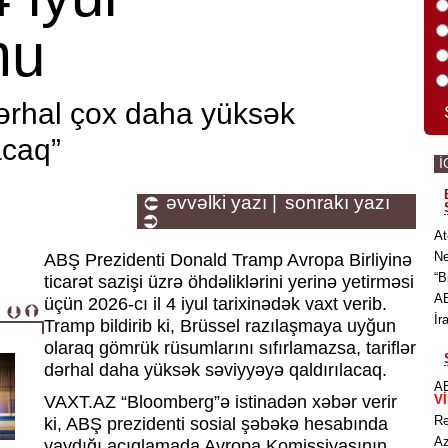
mu
dərhal çox daha yüksək
acaq”
İ
əvvəlki yazı |
sonrakı yazı
At
Ne
ABŞ Prezidenti Donald Tramp Avropa Birliyinə
“B
ticarət sazişi üzrə öhdəliklərini yerinə yetirməsi
AB
üçün 2026-cı il 4 iyul tarixinədək vaxt verib.
İr
Tramp bildirib ki, Brüssel razılaşmaya uyğun
olaraq gömrük rüsumlarını sıfırlamazsa, tariflər
dərhal daha yüksək səviyyəyə qaldırılacaq.
AB
VAXT.AZ “Bloomberg”ə istinadən xəbər verir
V
Rə
ki, ABŞ prezidenti sosial şəbəkə hesabında
Az
yaydığı açıqlamada Avropa Komissiyasının