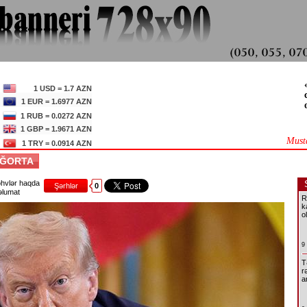
1 USD = 1.7 AZN
1 EUR = 1.6977 AZN
1 RUB = 0.0272 AZN
1 GBP = 1.9671 AZN
Must
1 TRY = 0.0914 AZN
SIĞORTA
hvlər haqda
Şərhlər
0
lumat
R
k
o
9
T
r
a