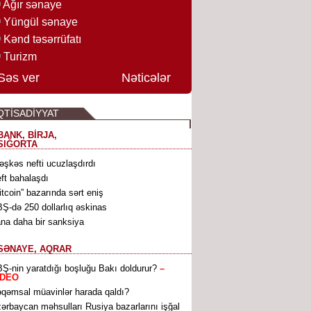
Ağır sənaye
Yüngül sənaye
Kənd təsərrüfatı
Turizm
Səs ver
Nəticələr
QTİSADİYYAT
BANK, BİRJA,
SIĞORTA
əşkəs nefti ucuzlaşdırdı
ft bahalaşdı
itcoin” bazarında sərt eniş
Ş-də 250 dollarlıq əskinas
ana daha bir sanksiya
SƏNAYE, AQRAR
Ş-nin yaratdığı boşluğu Bakı doldurur?
–
İDEO
qəmsal müavinlər harada qaldı?
ərbaycan məhsulları Rusiya bazarlarını işğal