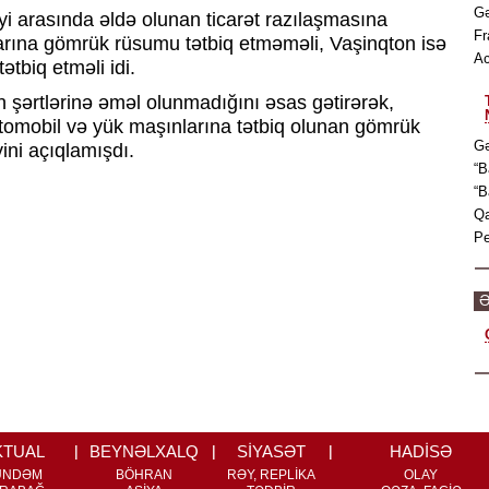
Gə
iyi arasında əldə olunan ticarət razılaşmasına
Fr
arına gömrük rüsumu tətbiq etməməli, Vaşinqton isə
Ac
tbiq etməli idi.
 şərtlərinə əməl olunmadığını əsas gətirərək,
vtomobil və yük maşınlarına tətbiq olunan gömrük
Gə
ini açıqlamışdı.
“B
“B
Qa
Pe
Ə
KTUAL
BEYNƏLXALQ
SİYASƏT
HADİSƏ
ÜNDƏM
BÖHRAN
RƏY, REPLİKA
OLAY