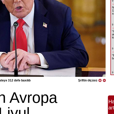
9
N
1
x
9
“
ə
k
9
“
b
9
ləyə 312 dəfə baxılıb
Şriftin ölçüsü
n Avropa
Ha
4 iyul
ar