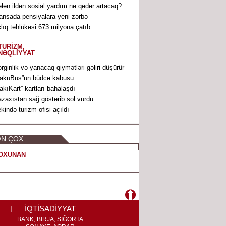
lən ildən sosial yardım nə qədər artacaq?
ansada pensiyalara yeni zərbə
lıq təhlükəsi 673 milyona çatıb
TURİZM,
NƏQLİYYAT
rginlik və yanacaq qiymətləri gəliri düşürür
akuBus”un büdcə kabusu
akıKart” kartları bahalaşdı
zaxıstan sağ göstərib sol vurdu
kində turizm ofisi açıldı
N ÇOX ...
OXUNAN
İQTİSADİYYAT
BANK, BİRJA, SIĞORTA