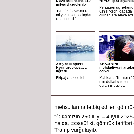
Nüvə arsenalına 119
“BYD” qara siyahıd
milyard xərclənib
Pentaqon üç nəhəng
“Bir günlük vəsait iki
Çin şirkətini qadağa
milyon insanı aclıqdan
olunanlara əlavə etdi
xilas edərdi”
ABŞ helikopteri
ABŞ-a viza
Hörmüzdə qəzaya
məhdudiyyəti arada
uğradı
qalxdı
Ekipaj xilas edildi
Məhkəmə Trampın 1
min dollarlıq rüsum
qərarını ləğv etdi
məhsullarına tətbiq edilən gömrü
“Ölkəmizin 250 illiyi – 4 iyul 202
halda, təəssüf ki, gömrük tariflər
Tramp vurğulayıb.