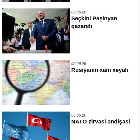
08.06.26
Seçkini Paşinyan
qazandı
05.06.26
Rusiyanın xam xəyalı
05.06.26
NATO zirvəsi əndişəsi