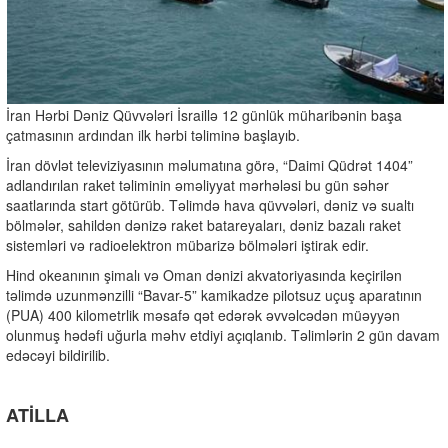
İran Hərbi Dəniz Qüvvələri İsraillə 12 günlük müharibənin başa
çatmasının ardından ilk hərbi təliminə başlayıb.
İran dövlət televiziyasının məlumatına görə, “Daimi Qüdrət 1404”
adlandırılan raket təliminin əməliyyat mərhələsi bu gün səhər
saatlarında start götürüb. Təlimdə hava qüvvələri, dəniz və sualtı
bölmələr, sahildən dənizə raket batareyaları, dəniz bazalı raket
sistemləri və radioelektron mübarizə bölmələri iştirak edir.
Hind okeanının şimalı və Oman dənizi akvatoriyasında keçirilən
təlimdə uzunmənzilli “Bavar-5” kamikadze pilotsuz uçuş aparatının
(PUA) 400 kilometrlik məsafə qət edərək əvvəlcədən müəyyən
olunmuş hədəfi uğurla məhv etdiyi açıqlanıb. Təlimlərin 2 gün davam
edəcəyi bildirilib.
ATİLLA