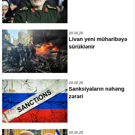
09.06.26
Livan yeni müharibəyə
sürüklənir
09.06.26
Sanksiyaların nəhəng
zərəri
09.06.26