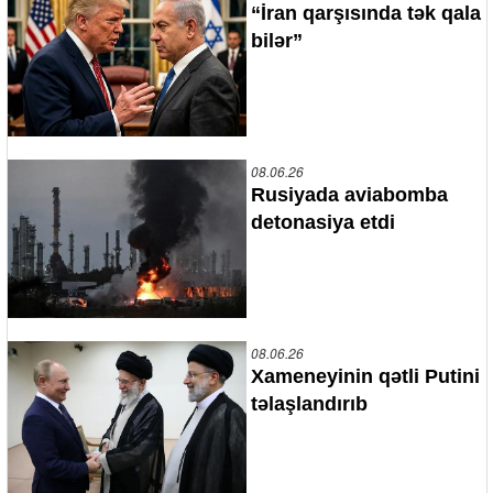
“İran qarşısında tək qala
bilər”
08.06.26
Rusiyada aviabomba
detonasiya etdi
08.06.26
Xameneyinin qətli Putini
təlaşlandırıb