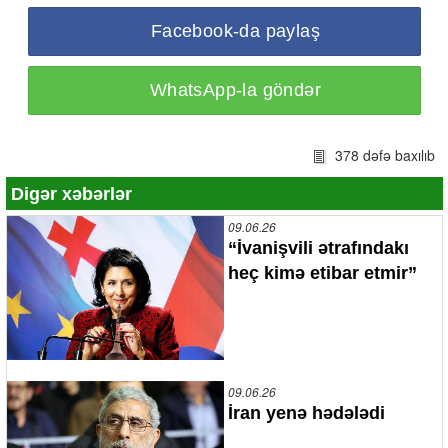
Facebook-da paylaş
WhatsApp-la göndər
378 dəfə baxılıb
Digər xəbərlər
09.06.26
“İvanişvili ətrafındakı
heç kimə etibar etmir”
09.06.26
İran yenə hədələdi