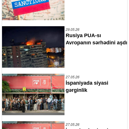
29.05.26
Rusiya PUA-sı
Avropanın sərhədini aşdı
27.05.26
İspaniyada siyasi
gərginlik
27.05.26