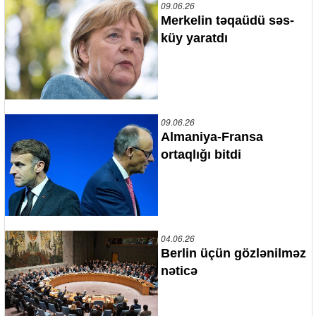
09.06.26
Merkelin təqaüdü səs-
küy yaratdı
09.06.26
Almaniya-Fransa
ortaqlığı bitdi
04.06.26
Berlin üçün gözlənilməz
nəticə