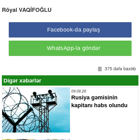
Röyal VAQİFOĞLU
Facebook-da paylaş
WhatsApp-la göndər
375 dəfə baxılıb
Digər xəbərlər
09.06.26
Rusiya gəmisinin
kapitanı həbs olundu