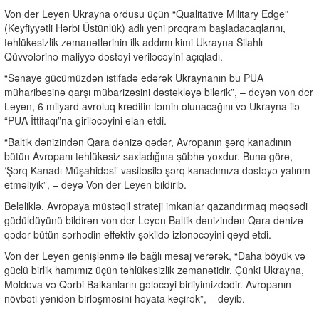
Von der Leyen Ukrayna ordusu üçün “Qualitative Military Edge”
(Keyfiyyətli Hərbi Üstünlük) adlı yeni proqram başladacaqlarını,
təhlükəsizlik zəmanətlərinin ilk addımı kimi Ukrayna Silahlı
Qüvvələrinə maliyyə dəstəyi veriləcəyini açıqladı.
“Sənaye gücümüzdən istifadə edərək Ukraynanın bu PUA
müharibəsinə qarşı mübarizəsini dəstəkləyə bilərik”, – deyən von der
Leyen, 6 milyard avroluq kreditin təmin olunacağını və Ukrayna ilə
“PUA İttifaqı”na giriləcəyini elan etdi.
“Baltik dənizindən Qara dənizə qədər, Avropanın şərq kanadının
bütün Avropanı təhlükəsiz saxladığına şübhə yoxdur. Buna görə,
‘Şərq Kanadı Müşahidəsi’ vasitəsilə şərq kanadımıza dəstəyə yatırım
etməliyik”, – deyə Von der Leyen bildirib.
Beləliklə, Avropaya müstəqil strateji imkanlar qazandırmaq məqsədi
güdüldüyünü bildirən von der Leyen Baltik dənizindən Qara dənizə
qədər bütün sərhədin effektiv şəkildə izlənəcəyini qeyd etdi.
Von der Leyen genişlənmə ilə bağlı mesaj verərək, “Daha böyük və
güclü birlik hamımız üçün təhlükəsizlik zəmanətidir. Çünki Ukrayna,
Moldova və Qərbi Balkanların gələcəyi birliyimizdədir. Avropanın
növbəti yenidən birləşməsini həyata keçirək”, – deyib.