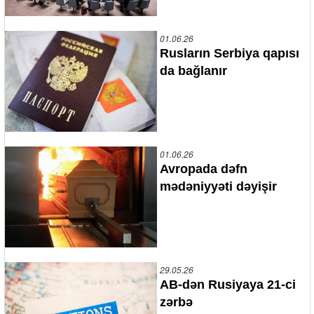
01.06.26
Rusların Serbiya qapısı
da bağlanır
01.06.26
Avropada dəfn
mədəniyyəti dəyişir
29.05.26
AB-dən Rusiyaya 21-ci
zərbə