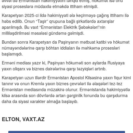
əvvəl də Ermənistan hakimiyyətini tənqid etmiş, hökumət isə onu
siyasi proseslərə müdaxilə etməkdə ittiham etmişdi.
Karapetyan 2025-ci ildə hakimiyyəti ələ keçirməyə çağırış ittihamı ilə
həbs edilib. Onun “Taşir” qrupuna bağlı şirkətlərdə axtarışlar
aparılmışdı. Bu vaxt “Ermənistan Elektrik Şəbəkələri”nin
milliləşdirilməsi məsələsi gündəmə gəlmişdi.
Bundan sonra Karapetyan da Paşinyanın mətbuat katibi və hökumət
nümayəndələrinə qarşı böhtan iddiaları ilə məhkəmə prosesləri
başlamışdı.
Erməni mediası yazır ki, Paşinyan hökuməti son aylarda Rusiyaya
yaxın oliqarx və biznes dairələrinə qarşı təzyiqləri artırıb.
Karapetyan uzun illərdir Ermənistan Apostol Kilsəsinə yaxın fiqur kimi
tanınır və onun Kremlə yaxın biznes çevrələri ilə əlaqələri tez-tez
Ermənistan mediasında müzakirə olunur. Ermənistanda hakimiyyətlə
kilsə arasında son dövrlərdə artan gərginlik fonunda bu qarşıdurma
daha da siyasi xarakter almağa başlayıb.
ELTON, VAXT.AZ