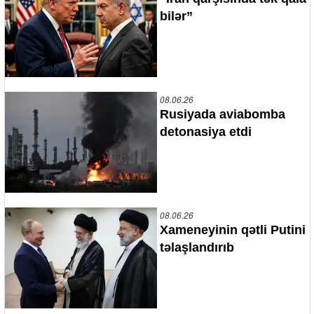
bilər”
08.06.26
Rusiyada aviabomba
detonasiya etdi
08.06.26
Xameneyinin qətli Putini
təlaşlandırıb