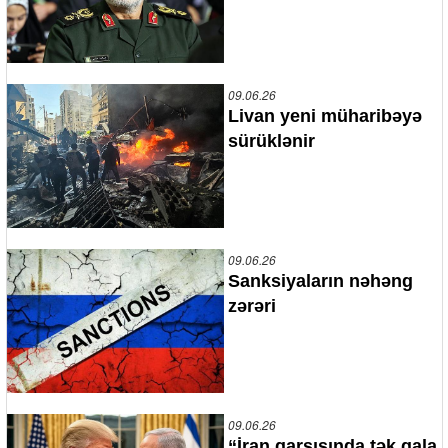
09.06.26
Livan yeni müharibəyə
sürüklənir
09.06.26
Sanksiyaların nəhəng
zərəri
09.06.26
“İran qarşısında tək qala