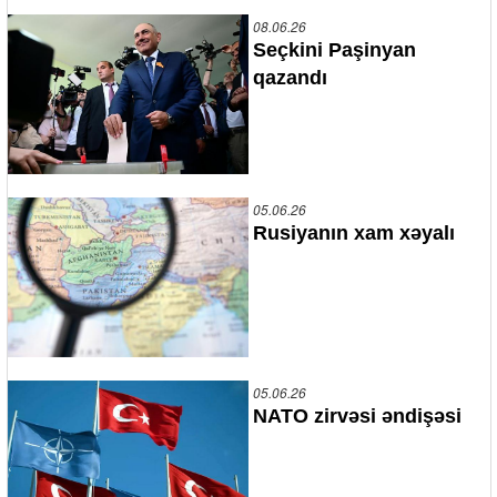
08.06.26
Seçkini Paşinyan
qazandı
05.06.26
Rusiyanın xam xəyalı
05.06.26
NATO zirvəsi əndişəsi