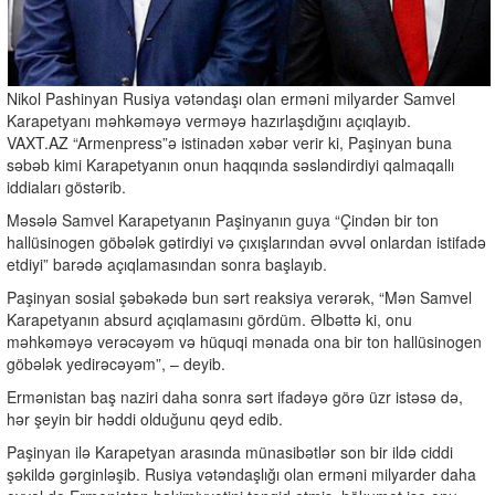
Nikol Pashinyan Rusiya vətəndaşı olan erməni milyarder Samvel
Karapetyanı məhkəməyə verməyə hazırlaşdığını açıqlayıb.
VAXT.AZ “Armenpress”ə istinadən xəbər verir ki, Paşinyan buna
səbəb kimi Karapetyanın onun haqqında səsləndirdiyi qalmaqallı
iddiaları göstərib.
Məsələ Samvel Karapetyanın Paşinyanın guya “Çindən bir ton
hallüsinogen göbələk gətirdiyi və çıxışlarından əvvəl onlardan istifadə
etdiyi” barədə açıqlamasından sonra başlayıb.
Paşinyan sosial şəbəkədə bun sərt reaksiya verərək, “Mən Samvel
Karapetyanın absurd açıqlamasını gördüm. Əlbəttə ki, onu
məhkəməyə verəcəyəm və hüquqi mənada ona bir ton hallüsinogen
göbələk yedirəcəyəm”, – deyib.
Ermənistan baş naziri daha sonra sərt ifadəyə görə üzr istəsə də,
hər şeyin bir həddi olduğunu qeyd edib.
Paşinyan ilə Karapetyan arasında münasibətlər son bir ildə ciddi
şəkildə gərginləşib. Rusiya vətəndaşlığı olan erməni milyarder daha