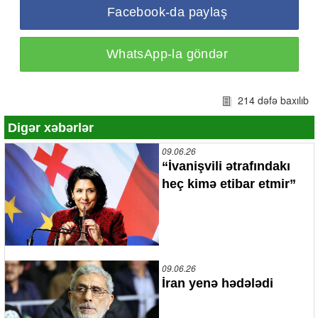
Facebook-da paylaş
WhatsApp-la göndər
214 dəfə baxılıb
Digər xəbərlər
09.06.26
“İvanişvili ətrafındakı
heç kimə etibar etmir”
09.06.26
İran yenə hədələdi