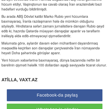
hücum etdiyi, Vaşinqtonun isə cavab olaraq İran ərazisindəki bəzi
hədəfləri vurduğu bildirilmişdi.
Bu arada ABŞ Dövlət katibi
Marko Rubio
yeni hücumlara
baxmayaraq, İranla razılaşmanın hələ də mümkün olduğunu
söyləyib. Hindistana səfəri zamanı jurnalistlərə danışan Rubio qeyd
edib ki, hazırda Qətərdə müəyyən danışıqlar aparılır və tərəflərin
irəliləyiş əldə edib-etməyəcəyi qiymətləndirilir.
Məlumata görə, aylardır davam edən müharibəni dayandırmaq
məqsədilə keçirilən son danışıqlar çərçivəsində İran nümayəndə
heyəti
Doha
şəhərində görüşlər aparır.
Yeni hücum xəbərlərinə baxmayaraq, dünya bazarında neftin bir
barelinin qiyməti hələlik 100 dollardan aşağı səviyyədə ticarət olunur.
ATİLLA, VAXT.AZ
Facebook-da paylaş