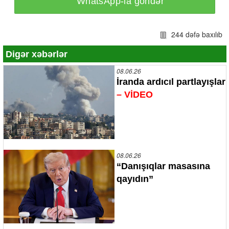
WhatsApp-la göndər
244 dəfə baxılıb
Digər xəbərlər
08.06.26
İranda ardıcıl partlayışlar
– VİDEO
08.06.26
“Danışıqlar masasına
qayıdın”