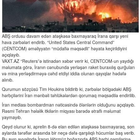
ABŞ ordusu davam edən atəşkəsə baxmayaraq İrana qarşı yeni
hava zərbələri endirib. “United States Central Command”
(CENTCOM) əməliyyatın “müdafiə məqsədli” həyata keçirildiyini
açıqlayıb.
VAXT.AZ “Reuters”ə istinadən xəbər verir ki, CENTCOM-un yaydığı
məlumata görə, İranın cənubunda yerləşən raket buraxılış qurğuları
və mina yerləşdirməyə cəhd etdiyi iddia olunan qayıqlar hədəfə
alınıb.
Qurumun sözçüsü
Tim Houkins
bildirib ki, zərbələr bölgədəki ABŞ
hərbçilərini İran mənbəli təhlükələrdən qorumaq məqsədilə endirilib.
İran mediası bombardman nəticəsində ölənlərin olduğunu açıqlayıb.
Rəsmi Tehran hələlik itkilərin miqyası barədə ətraflı məlumat
yaymayıb.
Qeyd olunur ki, aprelin 8-də elan edilən atəşkəsə baxmayaraq, son
aylarda tərəflər arasında bir neçə dəfə qarşılıqlı hücumlar baş verib.
Bu ayın əvvəlində İranın Hörmüz boğazında ABŞ hərbi gəmilərinə