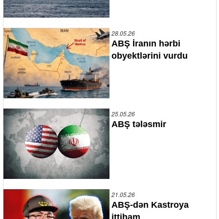
28.05.26
ABŞ İranın hərbi
obyektlərini vurdu
25.05.26
ABŞ tələsmir
21.05.26
ABŞ-dən Kastroya
ittiham