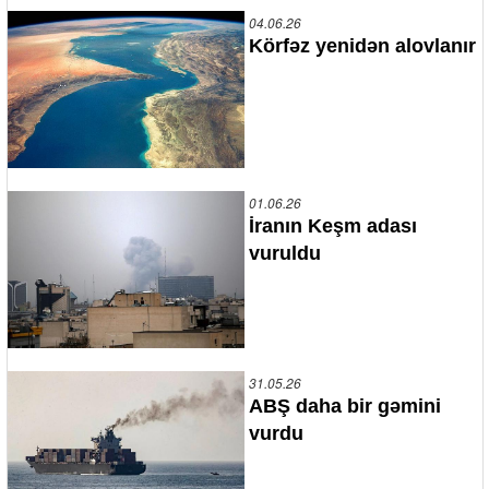
04.06.26
Körfəz yenidən alovlanır
01.06.26
İranın Keşm adası
vuruldu
31.05.26
ABŞ daha bir gəmini
vurdu