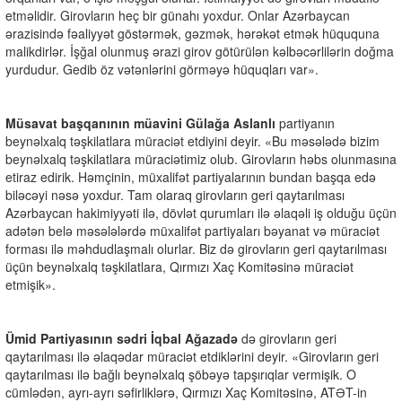
etməlidir. Girovların heç bir günahı yoxdur. Onlar Azərbaycan
ərazisində fəaliyyət göstərmək, gəzmək, hərəkət etmək hüququna
malikdirlər. İşğal olunmuş ərazi girov götürülən kəlbəcərlilərin doğma
yurdudur. Gedib öz vətənlərini görməyə hüquqları var».
Müsavat başqanının müavini Gülağa Aslanlı
partiyanın
beynəlxalq təşkilatlara müraciət etdiyini deyir. «Bu məsələdə bizim
beynəlxalq təşkilatlara müraciətimiz olub. Girovların həbs olunmasına
etiraz edirik. Həmçinin, müxalifət partiyalarının bundan başqa edə
biləcəyi nəsə yoxdur. Tam olaraq girovların geri qaytarılması
Azərbaycan hakimiyyəti ilə, dövlət qurumları ilə əlaqəli iş olduğu üçün
adətən belə məsələlərdə müxalifət partiyaları bəyanat və müraciət
forması ilə məhdudlaşmalı olurlar. Biz də girovların geri qaytarılması
üçün beynəlxalq təşkilatlara, Qırmızı Xaç Komitəsinə müraciət
etmişik».
Ümid Partiyasının sədri İqbal Ağazadə
də girovların geri
qaytarılması ilə əlaqədar müraciət etdiklərini deyir. «Girovların geri
qaytarılması ilə bağlı beynəlxalq şöbəyə tapşırıqlar vermişik. O
cümlədən, ayrı-ayrı səfirliklərə, Qırmızı Xaç Komitəsinə, ATƏT-in