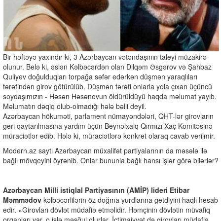
Bir həftəyə yaxındır ki, 3 Azərbaycan vətəndaşının taleyi müzakirə
olunur. Belə ki, əslən Kəlbəcərdən olan Dilqəm Əsgərov və Şahbaz
Quliyev doğulduqları torpağa səfər edərkən düşmən yaraqlıları
tərəfindən girov götürülüb. Düşmən tərəfi onlarla yola çıxan üçüncü
soydaşımızın - Həsən Həsənovun öldürüldüyü haqda məlumat yayıb.
Məlumatın dəqiq olub-olmadığı hələ bəlli deyil.
Azərbaycan hökuməti, parlament nümayəndələri, QHT-lər girovların
geri qaytarılmasına yardım üçün Beynəlxalq Qırmızı Xaç Komitəsinə
müraciətlər edib. Hələ ki, müraciətlərə konkret olaraq cavab verilmir.
Modern.az saytı Azərbaycan müxalifət partiyalarının da məsələ ilə
bağlı mövqeyini öyrənib. Onlar bununla bağlı hansı işlər görə bilərlər?
Azərbaycan Milli istiqlal Partiyasının (AMİP) lideri Etibar
Məmmədov
kəlbəcərlilərin öz doğma yurdlarına getdiyini haqlı hesab
edir. «Girovları dövlət müdafiə etməlidir. Həmçinin dövlətin müvafiq
orqanları var, o işlə məşğul olurlar. İctimaiyyət də girovları müdafiə