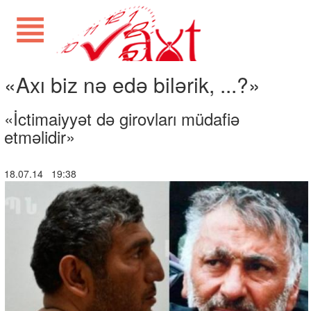
«Axı biz nə edə bilərik, ...?»
«İctimaiyyət də girovları müdafiə
etməlidir»
18.07.14 19:38