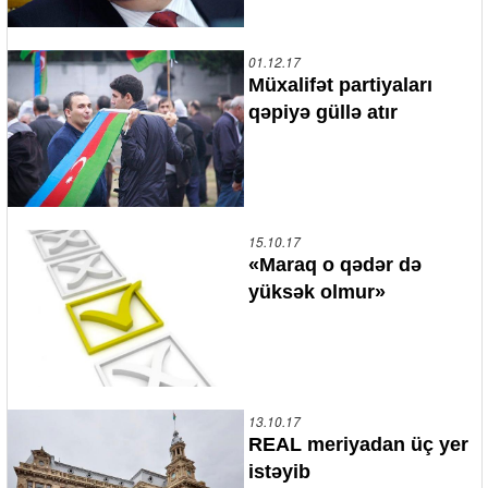
01.12.17
Müxalifət partiyaları
qəpiyə güllə atır
15.10.17
«Maraq o qədər də
yüksək olmur»
13.10.17
REAL meriyadan üç yer
istəyib