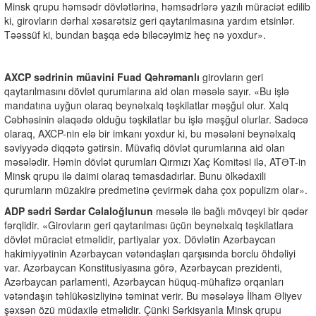
Minsk qrupu həmsədr dövlətlərinə, həmsədrlərə yazılı müraciət edilib
ki, girovların dərhal xəsarətsiz geri qaytarılmasına yardım etsinlər.
Təəssüf ki, bundan başqa edə biləcəyimiz heç nə yoxdur».
AXCP sədrinin müavini Fuad Qəhrəmanlı
girovların geri
qaytarılmasını dövlət qurumlarına aid olan məsələ sayır. «Bu işlə
mandatına uyğun olaraq beynəlxalq təşkilatlar məşğul olur. Xalq
Cəbhəsinin əlaqədə olduğu təşkilatlar bu işlə məşğul olurlar. Sadəcə
olaraq, AXCP-nin elə bir imkanı yoxdur ki, bu məsələni beynəlxalq
səviyyədə diqqətə gətirsin. Müvafiq dövlət qurumlarına aid olan
məsələdir. Həmin dövlət qurumları Qırmızı Xaç Komitəsi ilə, ATƏT-in
Minsk qrupu ilə daimi olaraq təmasdadırlar. Bunu ölkədaxili
qurumların müzakirə predmetinə çevirmək daha çox populizm olar».
ADP sədri Sərdar Cəlaloğlunun
məsələ ilə bağlı mövqeyi bir qədər
fərqlidir. «Girovların geri qaytarılması üçün beynəlxalq təşkilatlara
dövlət müraciət etməlidir, partiyalar yox. Dövlətin Azərbaycan
hakimiyyətinin Azərbaycan vətəndaşları qarşısında borclu öhdəliyi
var. Azərbaycan Konstitusiyasına görə, Azərbaycan prezidenti,
Azərbaycan parlamenti, Azərbaycan hüquq-mühafizə orqanları
vətəndaşın təhlükəsizliyinə təminat verir. Bu məsələyə İlham Əliyev
şəxsən özü müdaxilə etməlidir. Çünki Sərkisyanla Minsk qrupu