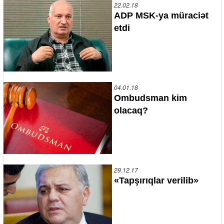
22.02.18
ADP MSK-ya müraciət
etdi
04.01.18
Ombudsman kim
olacaq?
29.12.17
«Tapşırıqlar verilib»