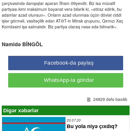
çərçivəsində danışıqlar aparan İlham Əliyevdir. Biz isə müxalif
partiyası kimi maksimum bəyanat verə bilərik ki, «etiraz edirik, bu
adamlar azad olunsun». Onların azad olunması üçün dövlət ciddi
işlər görməli, vasitəçilik edən ATƏT-in Minsk qrupunu, Qırmızı Xaç
Komitəsini işə salmalıdır. Biz partiya olaraq nəsə edə bilmərik».
Namidə BİNGÖL
Facebook-da paylaş
WhatsApp-la göndər
24829 dəfə baxılıb
Digər xəbərlər
20.07.20
Bu yola niyə çıxdıq?