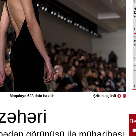
9
N
1
x
9
“
ə
k
9
“
b
9
Məqaləyə 528 dəfə baxılıb
Şriftin ölçüsü
 zəhəri
Bə
bədən görünüşü ilə müharibəsi