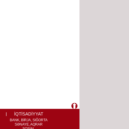
İQTİSADİYYAT
BANK, BİRJA, SIĞORTA
SƏNAYE, AQRAR
SOSİAL