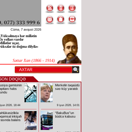
Cümə, 7 avqust 2026
«Yüksəlməyə hər millətin
Öz yolları vardır
Millətlər uçar,
yüksələr öz doğma dilyilə»
Səttar Xan (1866 - 1914)
SON DƏQİQƏ
usiya gəmisinin
Merkelin təqaüdü
apitanı həbs
səs-küy yaratdı
lundu
 iyun 2026, 18:44
9 iyun 2026, 14:01
əhlükəsizliklə
“BakuBus”un
əqəmsal inkişafı
büdcə kabusu
rasında balans