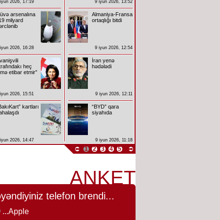
 iyun 2026, 17:19
9 iyun 2026, 13:52
üvə arsenalına
Almaniya-Fransa
19 milyard
ortaqlığı bitdi
ərclənib
 iyun 2026, 16:28
9 iyun 2026, 12:54
İvanişvili
İran yenə
trafındakı heç
hədələdi
imə etibar etmir”
 iyun 2026, 15:51
9 iyun 2026, 12:11
BakıKart” kartları
“BYD” qara
ahalaşdı
siyahıda
 iyun 2026, 14:47
9 iyun 2026, 11:18
1
2
3
4
5
ANKET
yəndiyiniz telefon brendi...
...Apple