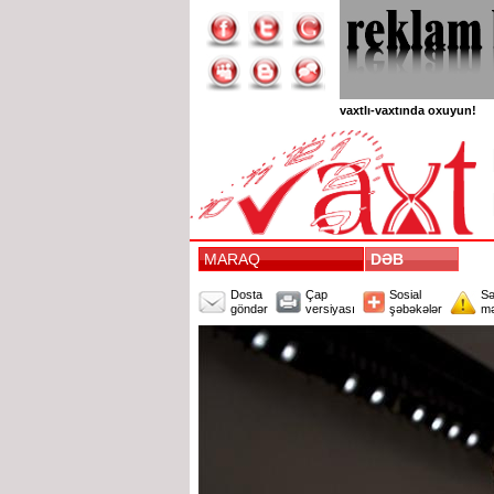
vaxtlı-vaxtında oxuyun!
MARAQ
DƏB
Dosta
Çap
Sosial
Sə
göndər
versiyası
şəbəkələr
mə