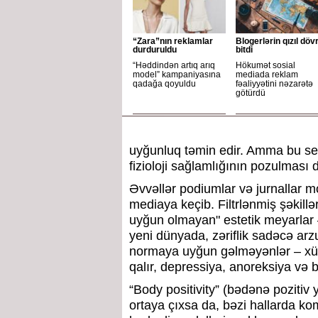
“Zara”nın reklamlar
Blogerlərin qızıl döv
durduruldu
bitdi
“Həddindən artıq arıq
Hökumət sosial
model” kampaniyasına
mediada reklam
qadağa qoyuldu
fəaliyyətini nəzarətə
götürdü
uyğunluq təmin edir. Amma bu seç
fizioloji sağlamlığının pozulması 
Əvvəllər podiumlar və jurnallar mo
mediaya keçib. Filtrlənmiş şəkillə
uyğun olmayan" estetik meyarlar –
yeni dünyada, zəriflik sadəcə arzu
normaya uyğun gəlməyənlər – xüs
qalır, depressiya, anoreksiya və bu
“Body positivity” (bədənə poziti
ortaya çıxsa da, bəzi hallarda k