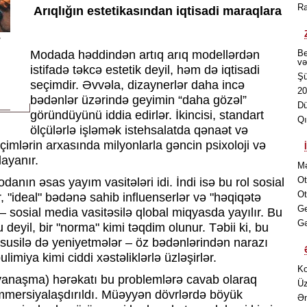
Ra
Arıqlığın estetikasından iqtisadi maraqlara
r
Modada həddindən artıq arıq modellərdən
Be
və
istifadə təkcə estetik deyil, həm də iqtisadi
Şü
seçimdir. Əvvəla, dizaynerlər daha incə
20
bədənlər üzərində geyimin “daha gözəl”
Dü
göründüyünü iddia edirlər. İkincisi, standart
Qı
ölçülərlə işləmək istehsalatda qənaət və
imlərin arxasında milyonlarla gəncin psixoloji və
dayanır.
Mə
Ot
danın əsas yayım vasitələri idi. İndi isə bu rol sosial
Ot
r, "ideal" bədənə sahib influenserlər və "həqiqətə
Ge
 sosial media vasitəsilə qlobal miqyasda yayılır. Bu
Gə
 deyil, bir "norma" kimi təqdim olunur. Təbii ki, bu
usilə də yeniyetmələr – öz bədənlərindən narazı
limiya kimi ciddi xəstəliklərlə üzləşirlər.
Ko
v yanaşma) hərəkatı bu problemlərə cavab olaraq
Üz
ommersiyalaşdırıldı. Müəyyən dövrlərdə böyük
Ən