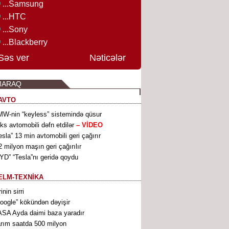
...Samsung
...HTC
...Sony
...Blackberry
Səs ver
Nəticələr
MARAQ
AVTO
W-nin “keyless” sistemində qüsur
ks avtomobili dəfn etdilər
– VİDEO
esla” 13 min avtomobili geri çağırır
2 milyon maşın geri çağırılır
YD” “Tesla”nı geridə qoydu
ELM-TEXNİKA
rinin sirri
oogle” kökündən dəyişir
SA Ayda daimi baza yaradır
rım saatda 500 milyon