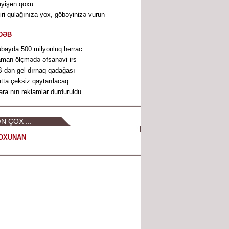
yişən qoxu
iri qulağınıza yox, göbəyinizə vurun
DƏB
bayda 500 milyonluq hərrac
man ölçmədə əfsanəvi irs
-dən gel dırnaq qadağası
tta çeksiz qaytarılacaq
ara”nın reklamlar durduruldu
N ÇOX ...
OXUNAN