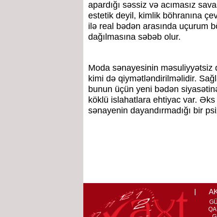
apardığı səssiz və acımasız sava
estetik deyil, kimlik böhranına çe
ilə real bədən arasında uçurum bö
dağılmasına səbəb olur.
Moda sənayesinin məsuliyyətsiz da
kimi də qiymətləndirilməlidir. Sağ
bunun üçün yeni bədən siyasətin
köklü islahatlara ehtiyac var. Ək
sənayenin dayandırmadığı bir psix
A
G
QA
G