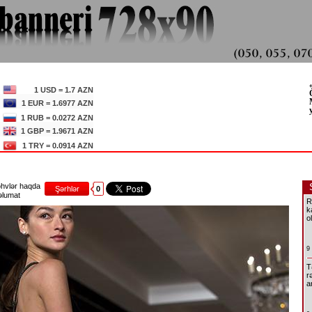
1 USD = 1.7 AZN
1 EUR = 1.6977 AZN
1 RUB = 0.0272 AZN
1 GBP = 1.9671 AZN
1 TRY = 0.0914 AZN
hvlər haqda
Şərhlər
0
lumat
R
k
o
9
T
r
a