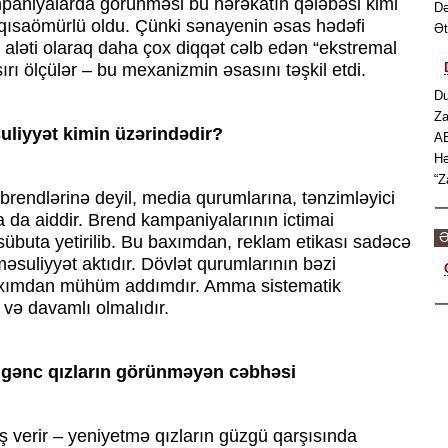
paniyalarda görünməsi bu hərəkatın qələbəsi kimi
Də
ısaömürlü oldu. Çünki sənayenin əsas hədəfi
Ət
aləti olaraq daha çox diqqət cəlb edən “ekstremal
aşırı ölçülər – bu mexanizmin əsasını təşkil etdi.
Du
Za
uliyyət kimin üzərindədir?
AB
Hə
“Z
endlərinə deyil, media qurumlarına, tənzimləyici
ra da aiddir. Brend kampaniyalarının ictimai
Ə
a sübuta yetirilib. Bu baxımdan, reklam etikası sadəcə
 məsuliyyət aktıdır. Dövlət qurumlarının bəzi
axımdan mühüm addımdır. Amma sistematik
l və davamlı olmalıdır.
 gənc qızların görünməyən cəbhəsi
aş verir – yeniyetmə qızların güzgü qarşısında