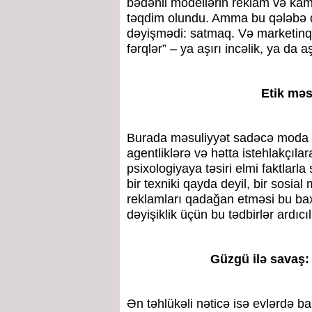
bədənli modellərin reklam və kam
təqdim olundu. Amma bu qələbə q
dəyişmədi: satmaq. Və marketinq 
fərqlər” – ya aşırı incəlik, ya da 
Etik məs
Burada məsuliyyət sadəcə moda br
agentliklərə və hətta istehlakçıla
psixologiyaya təsiri elmi faktlarl
bir texniki qayda deyil, bir sosial
reklamları qadağan etməsi bu b
dəyişiklik üçün bu tədbirlər ardıcı
Güzgü ilə savaş:
Ən təhlükəli nəticə isə evlərdə b