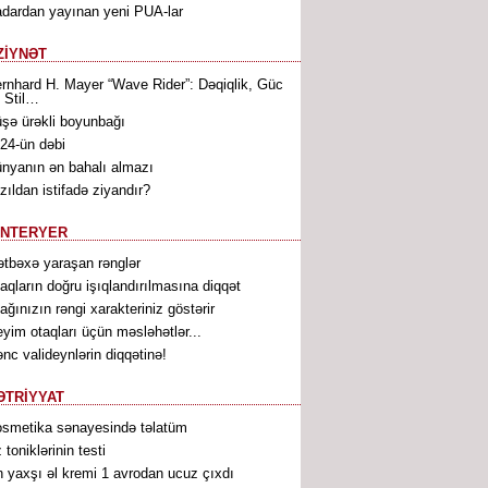
dardan yayınan yeni PUA-lar
ZİYNƏT
rnhard H. Mayer “Wave Rider”: Dəqiqlik, Güc
 Stil…
şə ürəkli boyunbağı
24-ün dəbi
nyanın ən bahalı almazı
zıldan istifadə ziyandır?
İNTERYER
tbəxə yaraşan rənglər
aqların doğru işıqlandırılmasına diqqət
ağınızın rəngi xarakteriniz göstərir
yim otaqları üçün məsləhətlər...
nc valideynlərin diqqətinə!
ƏTRİYYAT
smetika sənayesində təlatüm
 toniklərinin testi
 yaxşı əl kremi 1 avrodan ucuz çıxdı