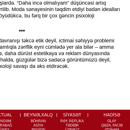
şlarda. “Daha incə olmalıyam” düşüncəsi artıq
vrilib. Moda sənayesinin təqdim etdiyi bədən idealları
yüdükcə, bu fərq bir çox gəncin psixoloji
***
vranışı təkcə etik deyil, ictimai səhiyyə problemi
lamlıqla zəriflik eyni cümlədə yer ala bilər – amma
ə, daha dürüst estetikaya və reklam dünyasında
s halda, güzgülər bizə sadəcə görüntümüzü deyil,
oloji savaşı da əks etdirəcək.
KTUAL
BEYNƏLXALQ
SİYASƏT
HADİSƏ
ÜNDƏM
BÖHRAN
RƏY, REPLİKA
OLAY
RABAĞ
ASİYA
TƏDBİR
QƏZA, FACİƏ
ÜNEY
REGİON
ÜZBƏÜZ
İZDİHAM