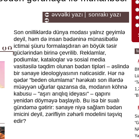
əvvəlki yazı |
sonrakı yazı
Son onilliklərdə dünya modası yalnız geyimlə
deyil, həm də insan bədəninə münasibətlə
ictimai şüuru formalaşdıran ən böyük təsir
güclərindən birinə çevrilib. Reklamlar,
podiumlar, kataloqlar və sosial media
vasitəsilə təqdim olunan bədən tipləri – əslində
BM
bir sənaye ideologiyasının nəticəsidir. Hər nə
Lü
qədər "beden olumlama" hərəkatı son illərdə
“T
müəyyən uğurlar qazansa da, modanın köhnə
1,
kabusu – "aşırı arıqlıq ideyası" – qapını
“B
yenidən döyməyə başlayıb. Bu isə bir sualı
gündəmə gətirir: sənaye niyə sağlam bədən
imicini deyil, zərifliyin zəhərli modelini təşviq
Si
edir?
“G
NA
Ya