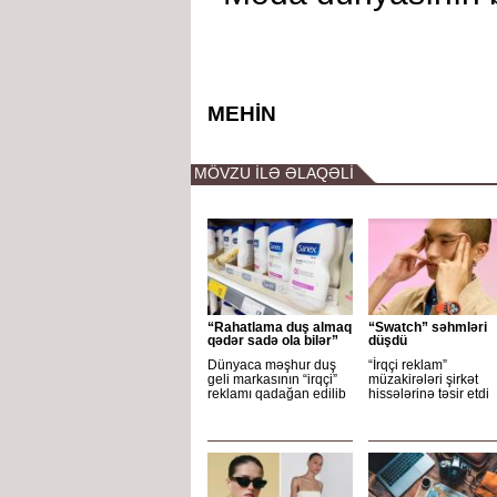
MEHİN
MÖVZU İLƏ ƏLAQƏLİ
“Rahatlama duş almaq
“Swatch” səhmləri
qədər sadə ola bilər”
düşdü
Dünyaca məşhur duş
“İrqçi reklam”
geli markasının “irqçi”
müzakirələri şirkət
reklamı qadağan edilib
hissələrinə təsir etdi