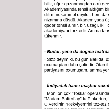
bilik, uğur qazanmaqdan ötrü gec
Akademiyasında təhsil aldığım bir
dilim mükəmməl deyildi, həm dərs
nizamına düşdü. Akademiyada üç
qədər təhsil almır, bir, uzağı, ik
akademiyanı tərk edir. Amma təhsi
tükənmir.
- Budur, yenə də doğma teatrd
- Sizə deyim ki, bu gün Bakıda, 
oxumaqdan daha çətindir. Ötən il
partiyasını oxumuşam, amma yen
- İndiyədək hansı məşhur voka
- Məni ən çox “Toska” operasında
“Madam Batterflay”da Pinkerton, 
C.Verdinin “Rekviyem”ini tez-te