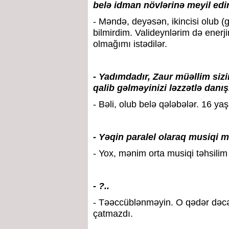
belə idman növlərinə meyil edi
- Məndə, deyəsən, ikincisi olub (g
bilmirdim. Valideynlərim də ene
olmağımı istədilər.
- Yadımdadır, Zaur müəllim sizi
qalib gəlməyinizi ləzzətlə danı
- Bəli, olub belə qələbələr. 16 
- Yəqin paralel olaraq musiqi 
- Yox, mənim orta musiqi təhsilim
- ?..
- Təəccüblənməyin. O qədər dəcə
çatmazdı.