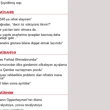
. Şişirdilmiş eqo
MÜSAHİB
SRİ-yə nifrət eləyirəm”
ğrudan, “dərzi öz söküyünü tikmir?”
r yazılan tarix olmasa da...
u yaşda əsərlərimə qıraqdan baxmaq daha
raqlı gəlir...”
ənətini göstərə bilənə diqqət etmək lazımdır”
MÜBAHİSƏ
əs Fərhad Əhmədovundur”
vruzovdan ölkə gündəmini silkələyən açıqlama
sa Qəmbər razılaşmanı pozdu”
iyasi rəhbərliklə problemi olan nifrətini mənə
kür”
0 ildən sonra ayılıblar”
MÜBHƏM
ranın Oppenheymeri”nin ölümü
alyutsiya, yoxsa revalyutsiya