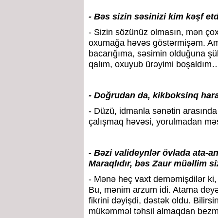
- Bəs sizin səsinizi kim kəşf et
- Sizin sözünüz olmasın, mən ço
oxumağa həvəs göstərmişəm. Am
bacarığıma, səsimin olduğuna şüb
qalım, oxuyub ürəyimi boşaldım
- Doğrudan da, kikboksinq har
- Düzü, idmanla sənətin arasında
çalışmaq həvəsi, yorulmadan m
- Bəzi valideynlər övlada ata-a
Maraqlıdır, bəs Zaur müəllim s
- Mənə heç vaxt deməmişdilər ki,
Bu, mənim arzum idi. Atama deyə
fikrini dəyişdi, dəstək oldu. Bili
mükəmməl təhsil almaqdan bezmə