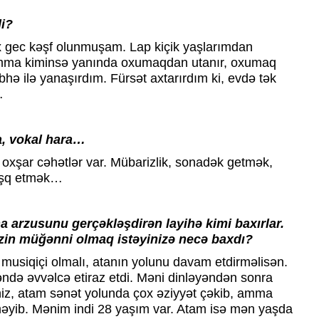
di?
x gec kəşf olunmuşam. Lap kiçik yaşlarımdan
ma kiminsə yanında oxumaqdan utanır, oxumaq
hə ilə yanaşırdım. Fürsət axtarırdım ki, evdə tək
…
a, vokal hara…
 oxşar cəhətlər var. Mübarizlik, sonadək getmək,
əşq etmək…
na arzusunu gerçəkləşdirən layihə kimi baxırlar.
izin müğənni olmaq istəyinizə necə baxdı?
 musiqiçi olmalı, atanın yolunu davam etdirməlisən.
ndə əvvəlcə etiraz etdi. Məni dinləyəndən sonra
rsiniz, atam sənət yolunda çox əziyyət çəkib, amma
yib. Mənim indi 28 yaşım var. Atam isə mən yaşda