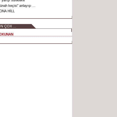
 yarışı sürətlənir
ünah keçisi” anlayışı ...
ONA HİLL
N ÇOX ...
OXUNAN