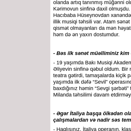
olanda artıq tanınmış müğənni 
Kərimovun sinfinə daxil olmuşdu.
Hacıbaba Hüseynovdan xanəndəliy
illik musiqi təhsili var. Atam sə
qismət olmayanları da mən həyat
həm də ən yaxın dostumdur.
- Bəs ilk sənət müəlliminiz kim
- 19 yaşımda Bakı Musiqi Akadem
Əliyevin sinfinə qəbul oldum. Bi
teatra gətirdi, tamaşalarda kiçik 
yaşımda ilk dəfə “Sevil” operasın
baxdığınız həmin “Sevgi şərbəti” 
Milanda təhsilimi davam etdirmə
- Əgər İtaliya başqa ölkədən ol
çalışmalardan və nadir səs te
- Haqlısınız. İtaliya operanın, kla