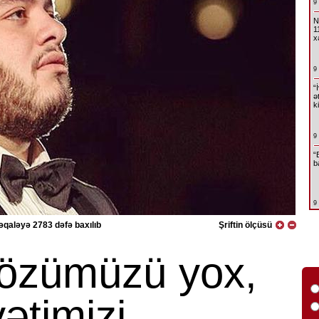
9
N
1
x
9
“
ə
k
9
“
b
9
qaləyə 2783 dəfə baxılıb
Şriftin ölçüsü
 özümüzü yox,
ətimizi