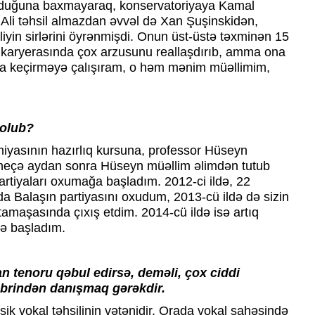
olduğuna baxmayaraq, konservatoriyaya Kamal
 Ali təhsil almazdan əvvəl də Xan Şuşinskidən,
in sirlərini öyrənmişdi. Onun üst-üstə təxminən 15
nət karyerasında çox arzusunu reallaşdırıb, amma ona
a keçirməyə çalışıram, o həm mənim müəllimim,
 olub?
iyasının hazırlıq kursuna, professor Hüseyn
r neçə aydan sonra Hüseyn müəllim əlimdən tutub
partiyaları oxumağa başladım. 2012-ci ildə, 22
da Balaşın partiyasını oxudum, 2013-cü ildə də sizin
tamaşasında çıxış etdim. 2014-cü ildə isə artıq
yə başladım.
an tenoru qəbul edirsə, deməli, çox ciddi
mbrindən danışmaq gərəkdir.
ssik vokal təhsilinin vətənidir. Orada vokal sahəsində