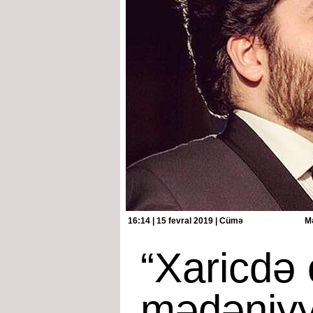
16:14 | 15 fevral 2019 | Cümə
Mə
“Xaricdə
mədəniyy