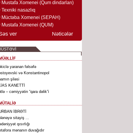
Mustafa Xomenei (Qum dindarları)
Texniki nasazlıq
Müctəba Xomenei (SEPAH)
Mustafa Xomenei (QUM)
Səs ver
Nəticələr
MÜSTƏVİ
MÜƏLLİF
kiclə yaranan fəlsəfə
stoyevski və Konstantinopol
amın şiləsi
LİAS KANETTİ
tlə – cəmiyyətin “qara dəlik”i
MÜTALİƏ
URBAN İBRƏTİ
ənəyə sitayiş ...
dəniyyət qısırlığı
tafora mənanın duvağıdır