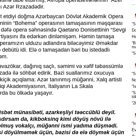
sinə tabe etdirmiş, Avropa operasevərlərinin “Azer
..
çı Azər Rzazadədir.
büt etdiyi doğma Azərbaycan Dövlət Akademik Opera
ininin “Bohema” operasının tamaşasının məşqarası
“S
ilk dəfə opera səhnəsində Qaetano Donisettinin “Sevgi
Do
rtiyasını ifa edərkən dinləmişəm. Həmin tamaşa
Hə
operamızın ulduzu adlandıra biləcəyimiz Əməkdar
“B
ma
debütü idi. Elə o tamaşadan bəri bu istedadlı
“S
rəm.
təvazökar, dağınıq saçlı, səmimi və xəfif təbəssümlə
adə ilə söhbət edirik. Bəzi suallarımız oxucuya
“S
çik açıqlama: Azər tanınmış müğənni, Xalq artisti
No
qi Akademiyasının, İtaliyanın La Skala
“İ
da bu ölkədə yaşayır.
“S
tö
“2
sbət münasibəti, azarkeşliyi təəccüblü deyil.
ırsam da, kikboksinq kimi döyüş növü ilə
“İ
olmuş vokalçı, müğənni ismi yadıma düşmədi.
Ev
isi döyülməmək üçün, bəzisi də elə döymək üçün