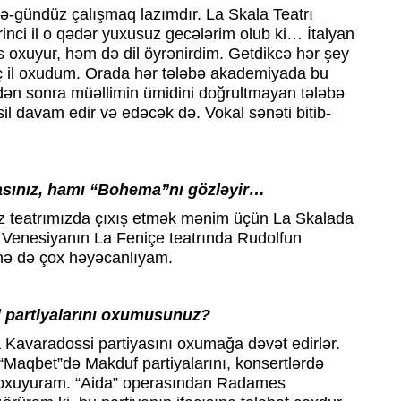
ə-gündüz çalışmaq lazımdır. La Skala Teatrı
inci il o qədər yuxusuz gecələrim olub ki… İtalyan
 oxuyur, həm də dil öyrənirdim. Getdikcə hər şey
 il oxudum. Orada hər tələbə akademiyada bu
i ildən sonra müəllimin ümidini doğrultmayan tələbə
l davam edir və edəcək də. Vokal sənəti bitib-
asınız, hamı “Bohema”nı gözləyir…
öz teatrımızda çıxış etmək mənim üçün La Skalada
 Venesiyanın La Feniçe teatrında Rudolfun
ə də çox həyəcanlıyam.
l partiyalarını oxumusunuz?
 Kavaradossi partiyasını oxumağa dəvət edirlər.
“Maqbet”də Makduf partiyalarını, konsertlərdə
z oxuyuram. “Aida” operasından Radames