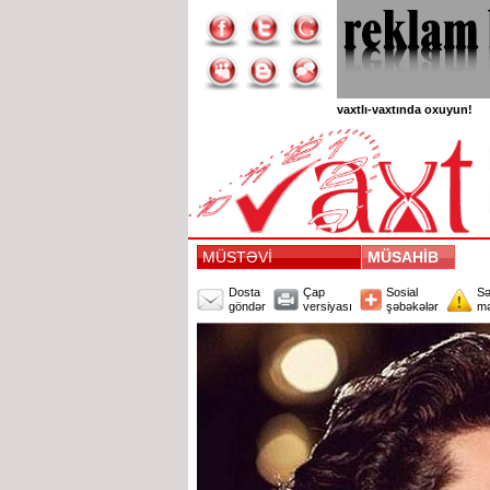
vaxtlı-vaxtında oxuyun!
MÜSTƏVİ
MÜSAHİB
Dosta
Çap
Sosial
Sə
göndər
versiyası
şəbəkələr
mə