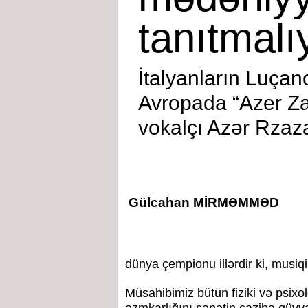
tanıtmalı
İtalyanların Luçan
Avropada “Azer Za
vokalçı Azər Rzaza
Gülcahan MİRMƏMMƏD
dünya çempionu illərdir ki, musiqi
Müsahibimiz bütün fiziki və psix