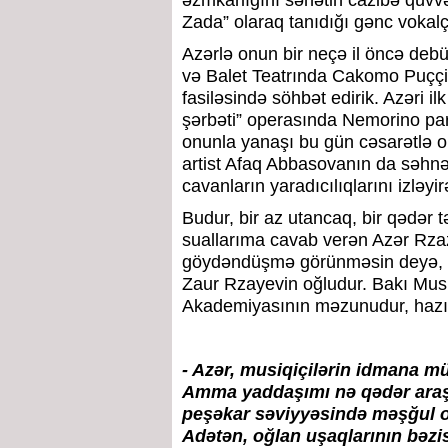
əzmkarlığını sənətin cazibə qüvvə
Zada” olaraq tanıdığı gənc vokal
Azərlə onun bir neçə il öncə de
və Balet Teatrında Cakomo Puçç
fasiləsində söhbət edirik. Azəri 
şərbəti” operasında Nemorino pa
onunla yanaşı bu gün cəsarətlə 
artist Afaq Abbasovanın da səhnə 
cavanların yaradıcılıqlarını izləyi
Budur, bir az utancaq, bir qədər 
suallarıma cavab verən Azər Rzaz
göydəndüşmə görünməsin deyə, ki
Zaur Rzayevin oğludur. Bakı Musi
Akademiyasının məzunudur, hazır
- Azər, musiqiçilərin idmana mü
Amma yaddaşımı nə qədər araşd
peşəkar səviyyəsində məşğul 
Adətən, oğlan uşaqlarının bəz