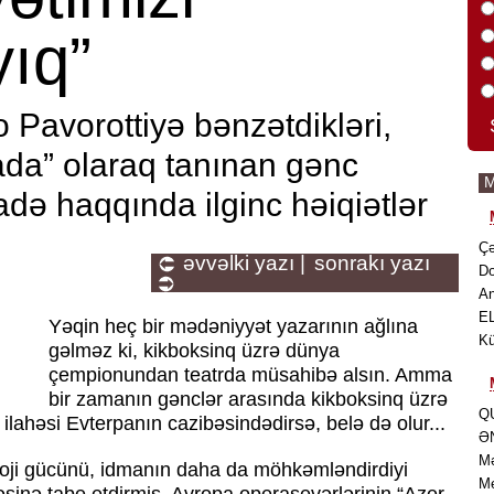
yıq”
o Pavorottiyə bənzətdikləri,
da” olaraq tanınan gənc
də haqqında ilginc həiqiətlər
Çə
əvvəlki yazı |
sonrakı yazı
Do
An
E
Yəqin heç bir mədəniyyət yazarının ağlına
Kü
gəlməz ki, kikboksinq üzrə dünya
çempionundan teatrda müsahibə alsın. Amma
bir zamanın gənclər arasında kikboksinq üzrə
Q
 ilahəsi Evterpanın cazibəsindədirsə, belə də olur...
ƏN
Mə
oloji gücünü, idmanın daha da möhkəmləndirdiyi
Me