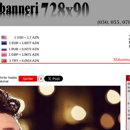
1 USD = 1.7 AZN
1 EUR = 1.6977 AZN
1 RUB = 0.0272 AZN
1 GBP = 1.9671 AZN
Məhəmməd
1 TRY = 0.0914 AZN
hvlər haqda
Şərhlər
0
lumat
R
k
o
9
T
r
a