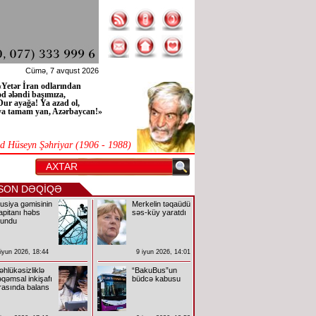
Cümə, 7 avqust 2026
«
Yetər İran odlarından
od ələndi başımıza,
Dur ayağa! Ya azad ol,
ya tamam yan, Azərbaycan!
»
 Hüseyn Şəhriyar (1906 - 1988)
SON DƏQİQƏ
usiya gəmisinin
Merkelin təqaüdü
apitanı həbs
səs-küy yaratdı
lundu
 iyun 2026, 18:44
9 iyun 2026, 14:01
əhlükəsizliklə
“BakuBus”un
əqəmsal inkişafı
büdcə kabusu
rasında balans