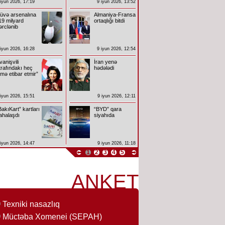
 iyun 2026, 17:19
9 iyun 2026, 13:52
üvə arsenalına
Almaniya-Fransa
19 milyard
ortaqlığı bitdi
ərclənib
 iyun 2026, 16:28
9 iyun 2026, 12:54
İvanişvili
İran yenə
trafındakı heç
hədələdi
imə etibar etmir”
 iyun 2026, 15:51
9 iyun 2026, 12:11
BakıKart” kartları
“BYD” qara
ahalaşdı
siyahıda
 iyun 2026, 14:47
9 iyun 2026, 11:18
1
2
3
4
5
ANKET
Texniki nasazlıq
Müctəba Xomenei (SEPAH)