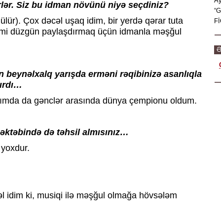
Ay
rlər. Siz bu idman növünü niyə seçdiniz?
“G
ülür). Çox dəcəl uşaq idim, bir yerdə qərar tuta
Fİ
rjimi düzgün paylaşdırmaq üçün idmanla məşğul
Ə
n beynəlxalq yarışda erməni rəqibinizə asanlıqla
şırdı…
yaşımda da gənclər arasında dünya çempionu oldum.
məktəbində də təhsil almısınız…
 yoxdur.
l idim ki, musiqi ilə məşğul olmağa hövsələm