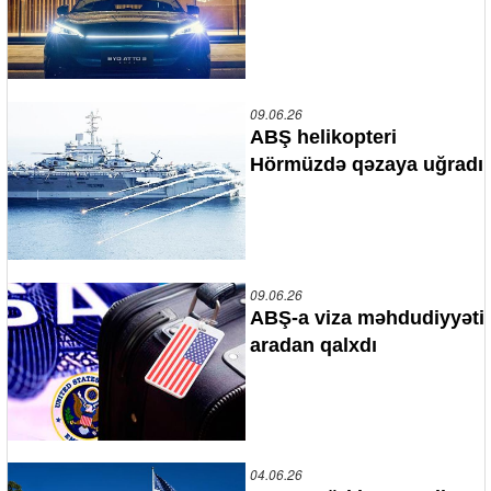
09.06.26
ABŞ helikopteri
Hörmüzdə qəzaya uğradı
09.06.26
ABŞ-a viza məhdudiyyəti
aradan qalxdı
04.06.26