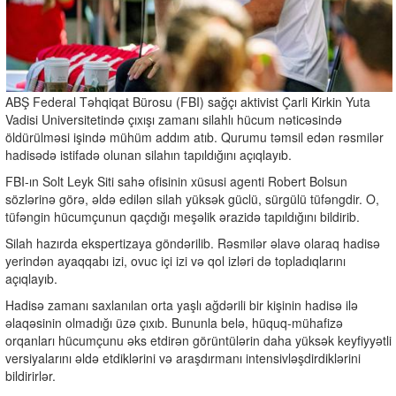
ABŞ Federal Təhqiqat Bürosu (FBI) sağçı aktivist Çarli Kirkin Yuta
Vadisi Universitetində çıxışı zamanı silahlı hücum nəticəsində
öldürülməsi işində mühüm addım atıb. Qurumu təmsil edən rəsmilər
hadisədə istifadə olunan silahın tapıldığını açıqlayıb.
FBI-ın Solt Leyk Siti sahə ofisinin xüsusi agenti Robert Bolsun
sözlərinə görə, əldə edilən silah yüksək güclü, sürgülü tüfəngdir. O,
tüfəngin hücumçunun qaçdığı meşəlik ərazidə tapıldığını bildirib.
Silah hazırda ekspertizaya göndərilib. Rəsmilər əlavə olaraq hadisə
yerindən ayaqqabı izi, ovuc içi izi və qol izləri də topladıqlarını
açıqlayıb.
Hadisə zamanı saxlanılan orta yaşlı ağdərili bir kişinin hadisə ilə
əlaqəsinin olmadığı üzə çıxıb. Bununla belə, hüquq-mühafizə
orqanları hücumçunu əks etdirən görüntülərin daha yüksək keyfiyyətli
versiyalarını əldə etdiklərini və araşdırmanı intensivləşdirdiklərini
bildirirlər.