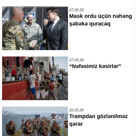
27.05.26
Mask ordu üçün nəhəng
şəbəkə quracaq
27.05.26
“Nəfəsimiz kəsirlər”
22.05.26
Trampdan gözlənilməz
qərar