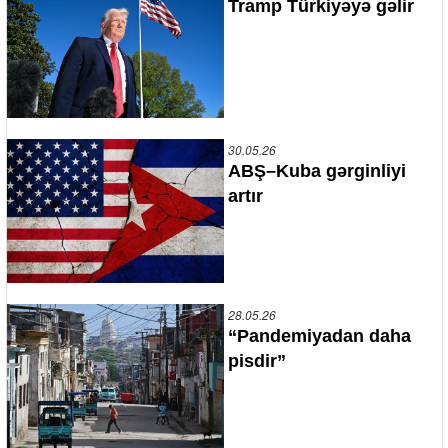
Tramp Türkiyəyə gəlir
30.05.26
ABŞ–Kuba gərginliyi
artır
28.05.26
“Pandemiyadan daha
pisdir”