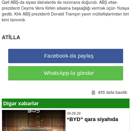
Qətl ABŞ-da siyasi dairələrdə də rezonans doğurub. ABŞ vitse-
prezidenti Ceyms Vens Kirkin ailəsinə başsağlığı vermək üçün Yutaya
gedib. Kirk ABŞ prezidenti Donald Trampın yaxın müttəfiqlərindən biri
kimi tanınırdı.
ATİLLA
Facebook-da paylaş
WhatsApp-la göndər
455 dəfə baxılıb
Digər xəbərlər
09.06.26
“BYD” qara siyahıda