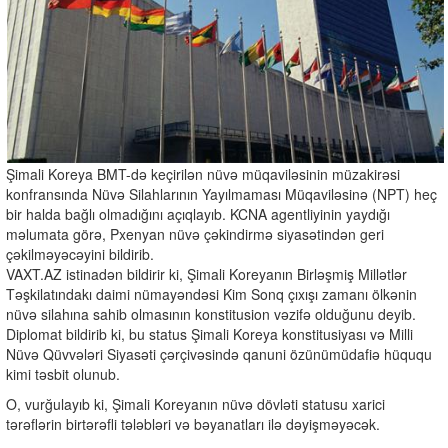
Şimali Koreya BMT-də keçirilən nüvə müqaviləsinin müzakirəsi
konfransında Nüvə Silahlarının Yayılmaması Müqaviləsinə (NPT) heç
bir halda bağlı olmadığını açıqlayıb. KCNA agentliyinin yaydığı
məlumata görə, Pxenyan nüvə çəkindirmə siyasətindən geri
çəkilməyəcəyini bildirib.
VAXT.AZ istinadən bildirir ki, Şimali Koreyanın Birləşmiş Millətlər
Təşkilatındakı daimi nümayəndəsi Kim Sonq çıxışı zamanı ölkənin
nüvə silahına sahib olmasının konstitusion vəzifə olduğunu deyib.
Diplomat bildirib ki, bu status Şimali Koreya konstitusiyası və Milli
Nüvə Qüvvələri Siyasəti çərçivəsində qanuni özünümüdafiə hüququ
kimi təsbit olunub.
O, vurğulayıb ki, Şimali Koreyanın nüvə dövləti statusu xarici
tərəflərin birtərəfli tələbləri və bəyanatları ilə dəyişməyəcək.