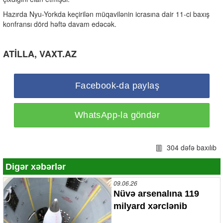
Hazırda Nyu-Yorkda keçirilən müqavilənin icrasına dair 11-ci baxış
konfransı dörd həftə davam edəcək.
ATİLLA, VAXT.AZ
Facebook-da paylaş
WhatsApp-la göndər
304 dəfə baxılıb
Digər xəbərlər
09.06.26
Nüvə arsenalına 119
milyard xərclənib