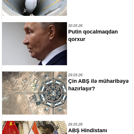
30.05.26
Putin qocalmaqdan
qorxur
29.05.26
Çin ABŞ ilə müharibəyə
hazırlaşır?
26.05.26
ABŞ Hindistanı