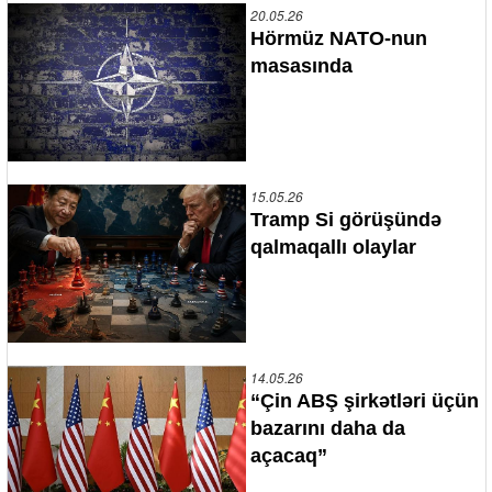
20.05.26
Hörmüz NATO-nun
masasında
15.05.26
Tramp Si görüşündə
qalmaqallı olaylar
14.05.26
“Çin ABŞ şirkətləri üçün
bazarını daha da
açacaq”