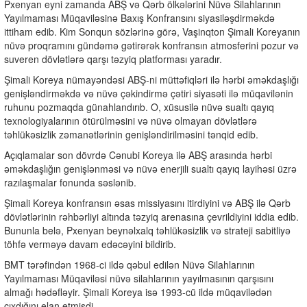
Pxenyan eyni zamanda ABŞ və Qərb ölkələrini Nüvə Silahlarının
Yayılmaması Müqaviləsinə Baxış Konfransını siyasiləşdirməkdə
ittiham edib. Kim Sonqun sözlərinə görə, Vaşinqton Şimali Koreyanın
nüvə proqramını gündəmə gətirərək konfransın atmosferini pozur və
suveren dövlətlərə qarşı təzyiq platforması yaradır.
Şimali Koreya nümayəndəsi ABŞ-ni müttəfiqləri ilə hərbi əməkdaşlığı
genişləndirməkdə və nüvə çəkindirmə çətiri siyasəti ilə müqavilənin
ruhunu pozmaqda günahlandırıb. O, xüsusilə nüvə sualtı qayıq
texnologiyalarının ötürülməsini və nüvə olmayan dövlətlərə
təhlükəsizlik zəmanətlərinin genişləndirilməsini tənqid edib.
Açıqlamalar son dövrdə Cənubi Koreya ilə ABŞ arasında hərbi
əməkdaşlığın genişlənməsi və nüvə enerjili sualtı qayıq layihəsi üzrə
razılaşmalar fonunda səslənib.
Şimali Koreya konfransın əsas missiyasını itirdiyini və ABŞ ilə Qərb
dövlətlərinin rəhbərliyi altında təzyiq arenasına çevrildiyini iddia edib.
Bununla belə, Pxenyan beynəlxalq təhlükəsizlik və strateji sabitliyə
töhfə verməyə davam edəcəyini bildirib.
BMT tərəfindən 1968-ci ildə qəbul edilən Nüvə Silahlarının
Yayılmaması Müqaviləsi nüvə silahlarının yayılmasının qarşısını
almağı hədəfləyir. Şimali Koreya isə 1993-cü ildə müqavilədən
çıxdığını elan etmişdi.