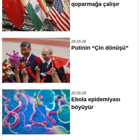
qoparmağa çalışır
26.05.26
Putinin “Çin dönüşü”
20.05.26
Ebola epidemiyası
böyüyür