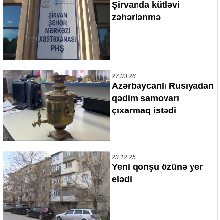
Şirvanda kütləvi
zəhərlənmə
27.03.26
Azərbaycanlı Rusiyadan
qədim samovarı
çıxarmaq istədi
23.12.25
Yeni qonşu özünə yer
elədi