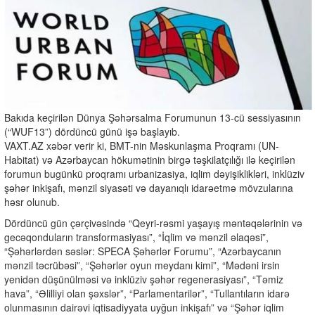
Bakıda keçirilən Dünya Şəhərsalma Forumunun 13-cü sessiyasının
(“WUF13”) dördüncü günü işə başlayıb.
VAXT.AZ xəbər verir ki, BMT-nin Məskunlaşma Proqramı (UN-
Habitat) və Azərbaycan hökumətinin birgə təşkilatçılığı ilə keçirilən
forumun bugünkü proqramı urbanizasiya, iqlim dəyişiklikləri, inklüziv
şəhər inkişafı, mənzil siyasəti və dayanıqlı idarəetmə mövzularına
həsr olunub.
Dördüncü gün çərçivəsində “Qeyri-rəsmi yaşayış məntəqələrinin və
gecəqonduların transformasiyası”, “İqlim və mənzil əlaqəsi”,
“Şəhərlərdən səslər: SPECA Şəhərlər Forumu”, “Azərbaycanın
mənzil təcrübəsi”, “Şəhərlər oyun meydanı kimi”, “Mədəni irsin
yenidən düşünülməsi və inklüziv şəhər regenerasiyası”, “Təmiz
hava”, “Əlilliyi olan şəxslər”, “Parlamentarilər”, “Tullantıların idarə
olunmasının dairəvi iqtisadiyyata uyğun inkişafı” və “Şəhər iqlim