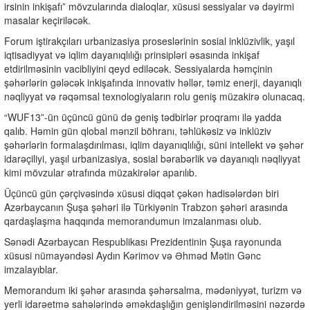
irsinin inkişafı” mövzularında dialoqlar, xüsusi sessiyalar və dəyirmi
masalar keçiriləcək.
Forum iştirakçıları urbanizasiya proseslərinin sosial inklüzivlik, yaşıl
iqtisadiyyat və iqlim dayanıqlılığı prinsipləri əsasında inkişaf
etdirilməsinin vacibliyini qeyd ediləcək. Sessiyalarda həmçinin
şəhərlərin gələcək inkişafında innovativ həllər, təmiz enerji, dayanıqlı
nəqliyyat və rəqəmsal texnologiyaların rolu geniş müzakirə olunacaq.
“WUF13”-ün üçüncü günü də geniş tədbirlər proqramı ilə yadda
qalıb. Həmin gün qlobal mənzil böhranı, təhlükəsiz və inklüziv
şəhərlərin formalaşdırılması, iqlim dayanıqlılığı, süni intellekt və şəhər
idarəçiliyi, yaşıl urbanizasiya, sosial bərabərlik və dayanıqlı nəqliyyat
kimi mövzular ətrafında müzakirələr aparılıb.
Üçüncü gün çərçivəsində xüsusi diqqət çəkən hadisələrdən biri
Azərbaycanın Şuşa şəhəri ilə Türkiyənin Trabzon şəhəri arasında
qardaşlaşma haqqında memorandumun imzalanması olub.
Sənədi Azərbaycan Respublikası Prezidentinin Şuşa rayonunda
xüsusi nümayəndəsi Aydın Kərimov və Əhməd Mətin Gənc
imzalayıblar.
Memorandum iki şəhər arasında şəhərsalma, mədəniyyət, turizm və
yerli idarəetmə sahələrində əməkdaşlığın genişləndirilməsini nəzərdə