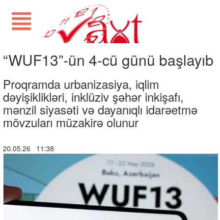
“WUF13”-ün 4-cü günü başlayıb
Proqramda urbanizasiya, iqlim
dəyişiklikləri, inklüziv şəhər inkişafı,
mənzil siyasəti və dayanıqlı idarəetmə
mövzuları müzakirə olunur
20.05.26 11:38