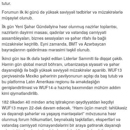
tutur.
Forumun ilk iki günü də yüksək səviyyəli tədbirlər və müzakirələrlə
müşayiət olunub.
İlk gün Yeni Şəhər Gündəliyinə həsr olunmuş nazirlər toplantısı,
nazirlərin dəyirmi masası, qadınlar və vətəndaş cəmiyyəti
assambleyaları, biznes sessiyaları və şəhər rifahı ilə bağlı
müzakirələr keçirilib. Eyni zamanda, BMT və Azərbaycan
bayraqlarının qaldırılması mərasimi təşkil olunub.
İkinci gün isə ilk dəfə təşkil edilən Liderlər Sammiti ilə diqqət çəkib.
Həmin gün qlobal mənzil böhranı, urbanizasiya siyasəti və şəhər
dayanıqlılığı ilə bağlı yüksək səviyyəli müzakirələr aparılıb. WUF13
çərçivəsində Mexiko şəhərinin pavilyonunun açılışı da baş tutub və
bu platforma Latın Amerikası regionu ilə əməkdaşlığın
genişləndirilməsi və WUF14-ə hazırlıq baxımından mühüm addım
kimi qiymətləndirilib.
182 ölkədən 40 mindən artıq iştirakçının qeydiyyatdan keçdiyi
WUF13 mayın 22-dək davam edəcək. “Hamı üçün mənzil: təhlükəsiz
və dayanıqlı şəhərlər və yaşayış məntəqələri” mövzusuna həsr
olunmuş forum hökumətləri, beynəlxalq təşkilatları, ekspertləri və
vətəndaş cəmiyyəti nümayəndələrini bir araya gətirərək dayanıqlı