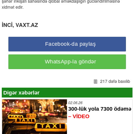
şəhər inkişafı sahəsində qlobal əməkdaşlığın gücləndirilməsinə
xidmət edir.
İNCİ, VAXT.AZ
Facebook-da paylaş
WhatsApp-la göndər
217 dəfə baxılıb
Digər xəbərlər
02.06.26
300-lük yola 7300 ödəmə
– VİDEO