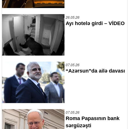
26.05.26
Ayı hotelə girdi – VİDEO
07.05.26
“Azərsun”da ailə davası
07.05.26
Roma Papasının bank
sərgüzəşti