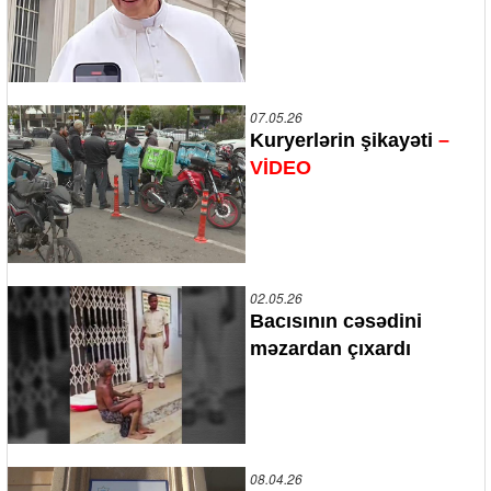
07.05.26
Kuryerlərin şikayəti
–
VİDEO
02.05.26
Bacısının cəsədini
məzardan çıxardı
08.04.26