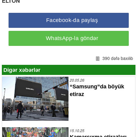
ELTON
Facebook-da paylaş
WhatsApp-la göndər
390 dəfə baxılıb
Digər xəbərlər
20.05.26
“Samsung”da böyük
etiraz
15.10.25
Kəmərsıxma etirazları