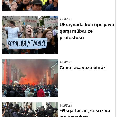
23.07.25
Ukraynada korrupsiyaya
qarşı mübarizə
protestosu
10.06.25
Cinsi təcavüzə etiraz
10.06.25
“Əsgərlər ac, susuz və