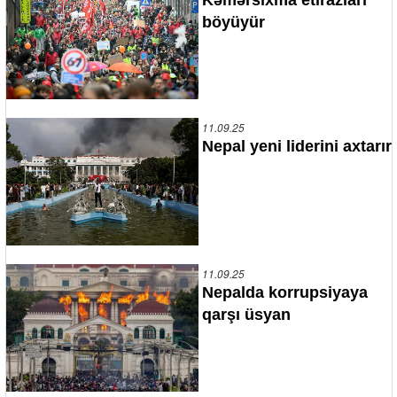
böyüyür
11.09.25
Nepal yeni liderini axtarır
11.09.25
Nepalda korrupsiyaya
qarşı üsyan