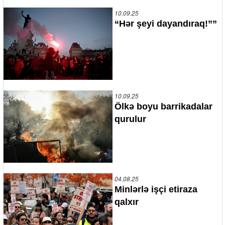
10.09.25
“Hər şeyi dayandıraq!””
10.09.25
Ölkə boyu barrikadalar
qurulur
04.08.25
Minlərlə işçi etiraza
qalxır