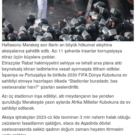
Həftəsonu Mərakeş son illərin ən böyük hökumət əleyhinə
aksiyalarına şahidlik edib. Azı 11 şəhərdə insanlar korrupsiyaya
etiraz üçün küçələrə çıxıblar.
Etirazçılar Rabat hakimiyyətini səhiyyə və təhsili arxa plana atıb
beynəlxalq idman tədbirlərinə vəsait ayırmaqda ittiham ediblər.
İspaniya və Portuqaliya ilə birlikdə 2030 FIFA Dünya Kubokuna ev
sahibliyi etməyə hazırlaşan ölkədə “Stadionlar buradadır, bəs
xəstəxanalar hanı?” şüarları səsləndirilib.
Azı üç stadionun inşa edildiyi, altı meydançanın isə yenidən
qurulduğu Mərakeşdə yaxın aylarda Afrika Millətlər Kubokuna da ev
sahibliyi ediləcək.
Aksiya iştirakçıları 2023-cü ildə təxminən 3 min nəfərin həlak olduğu
zəlzələnin fəsadlarının qaldığını, eləcə də Aqadirdə dövlət
xəstəxanasında səkkiz qadının doğum zamanı həyatını itirməsini