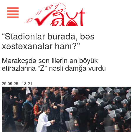
“Stadionlar burada, bəs
xəstəxanalar hanı?”
Mərakeşdə son illərin ən böyük
etirazlarına “Z” nəsli damğa vurdu
29.09.25 18:21