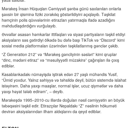
yada salıblar.
Mərakeş İnsan Hüquqları Cəmiyyəti şənbə günü saxlanılan onlarla
şəxsin bir qisminə fiziki zorakılıq göstərildiyini açıqlayıb. Təşkilat
həmçinin polis qüvvələrinin etirazları yatırmaqla ifadə azadlığını
məhdudlaşdırdığını vurğulayıb.
Əvvəllər əsasən həmkarlar ittifaqları və siyasi partiyaların təşkil etdiyi
aksiyaların səs gətirdiyi ölkədə bu dəfə başı TikTok və “Discord” kimi
sosial media platformaları üzərindən təşkilatlanmış gənclər çəkib.
“Z Generation 212” və “Mərakeş gəncliyinin səsləri” kimi qruplar
“dinc, mədəni etiraz” və “məsuliyyətli müzakirə” çağırışları ilə çıxış
ediblər.
Kasablankadakı nümayişdə iştirak edən 27 yaşlı mühəndis Yusif,
“Ümid yoxdur. Yalnız səhiyyə və təhsildə deyil, bütün sistemdə islahat
istəyirəm. Daha yaxşı maaşlar, normal işlər, ucuz qiymətlər və daha
yaxşı həyat tələb edirəm”, – deyib.
Mərakeşdə 1995–2010-cu illərdə doğulan nəsil cəmiyyətin ən böyük
təbəqəsini təşkil edir. Etirazçılar Nepaldakı “Z” nəslinin hökuməti
devirən aksiyalarından ilham aldıqlarını da qeyd ediblər.