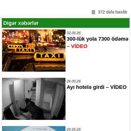
372 dəfə baxılıb
Digər xəbərlər
02.06.26
300-lük yola 7300 ödəmə
– VİDEO
26.05.26
Ayı hotelə girdi – VİDEO
20.05.26