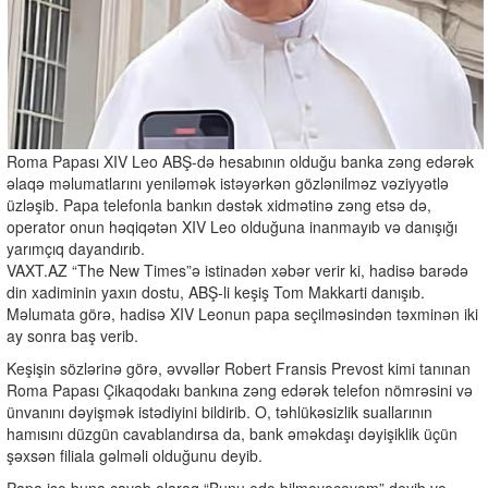
Roma Papası XIV Leo ABŞ-də hesabının olduğu banka zəng edərək
əlaqə məlumatlarını yeniləmək istəyərkən gözlənilməz vəziyyətlə
üzləşib. Papa telefonla bankın dəstək xidmətinə zəng etsə də,
operator onun həqiqətən XIV Leo olduğuna inanmayıb və danışığı
yarımçıq dayandırıb.
VAXT.AZ “The New Times”ə istinadən xəbər verir ki, hadisə barədə
din xadiminin yaxın dostu, ABŞ-li keşiş Tom Makkarti danışıb.
Məlumata görə, hadisə XIV Leonun papa seçilməsindən təxminən iki
ay sonra baş verib.
Keşişin sözlərinə görə, əvvəllər Robert Fransis Prevost kimi tanınan
Roma Papası Çikaqodakı bankına zəng edərək telefon nömrəsini və
ünvanını dəyişmək istədiyini bildirib. O, təhlükəsizlik suallarının
hamısını düzgün cavablandırsa da, bank əməkdaşı dəyişiklik üçün
şəxsən filiala gəlməli olduğunu deyib.