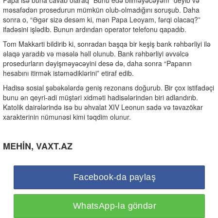
Papa isə buna cavab olaraq “Bunu edə bilməyəcəyəm” deyib və
məsafədən prosedurun mümkün olub-olmadığını soruşub. Daha
sonra o, “Əgər sizə desəm ki, mən Papa Leoyam, fərqi olacaq?”
ifadəsini işlədib. Bunun ardından operator telefonu qapadıb.
Tom Makkarti bildirib ki, sonradan başqa bir keşiş bank rəhbərliyi ilə
əlaqə yaradıb və məsələ həll olunub. Bank rəhbərliyi əvvəlcə
prosedurların dəyişməyəcəyini desə də, daha sonra “Papanın
hesabını itirmək istəmədiklərini” etiraf edib.
Hadisə sosial şəbəkələrdə geniş rezonans doğurub. Bir çox istifadəçi
bunu ən qeyri-adi müştəri xidməti hadisələrindən biri adlandırıb.
Katolik dairələrində isə bu əhvalat XIV Leonun sadə və təvazökar
xarakterinin nümunəsi kimi təqdim olunur.
MEHİN, VAXT.AZ
Facebook-da paylaş
WhatsApp-la göndər