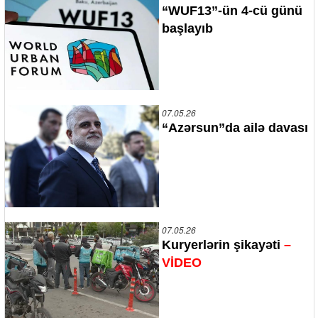
“WUF13”-ün 4-cü günü
başlayıb
07.05.26
“Azərsun”da ailə davası
07.05.26
Kuryerlərin şikayəti
–
VİDEO