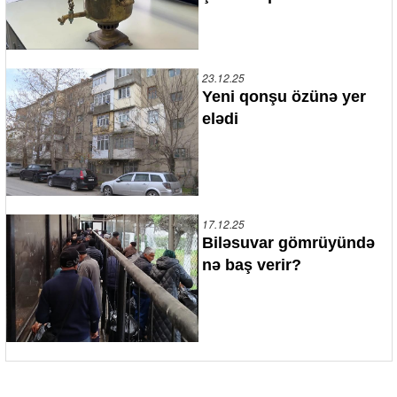
23.12.25
Yeni qonşu özünə yer
elədi
17.12.25
Biləsuvar gömrüyündə
nə baş verir?