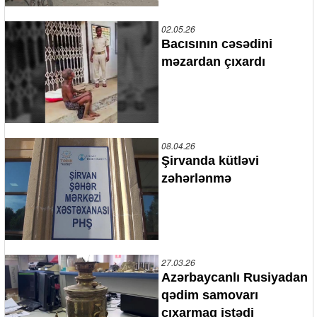
02.05.26
Bacısının cəsədini
məzardan çıxardı
08.04.26
Şirvanda kütləvi
zəhərlənmə
27.03.26
Azərbaycanlı Rusiyadan
qədim samovarı
çıxarmaq istədi