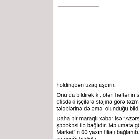
holdinqdən uzaqlaşdırır.
Onu da bildirək ki, ötən həftənin 
ofisdəki işçilərə stajına görə tə
tələblərinə də əməl olunduğu bildir
Daha bir maraqlı xəbər isə “Azərs
şəbəkəsi ilə bağlıdır. Məlumata g
Market”in 60 yaxın filialı bağlan