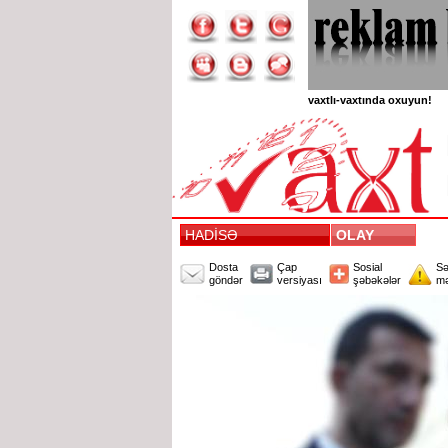
vaxtlı-vaxtında oxuyun!
HADİSƏ
OLAY
Dosta
Çap
Sosial
Sə
göndər
versiyası
şəbəkələr
mə