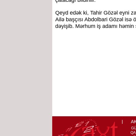
çatacağı bildirilir.
Qeyd edək ki, Tahir Gözəl eyni z
Ailə başçısı Abdolbari Gözəl isə
dəyişib. Mərhum iş adamı həmin 
A
G
QA