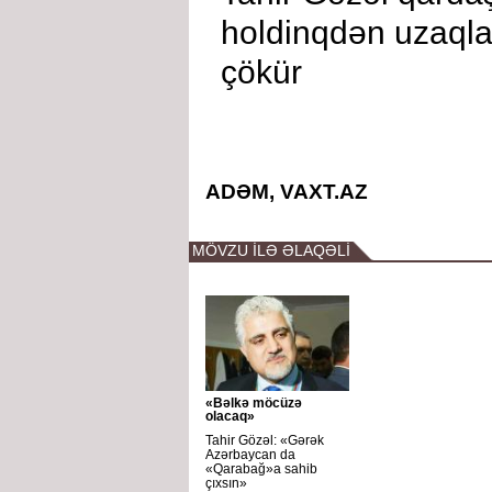
holdinqdən uzaqlaş
çökür
ADƏM, VAXT.AZ
MÖVZU İLƏ ƏLAQƏLİ
«Bəlkə möcüzə
olacaq»
Tahir Gözəl: «Gərək
Azərbaycan da
«Qarabağ»a sahib
çıxsın»