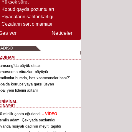
Yüksək sürət
Kobud qayda pozuntuları
Piyadaların səhlənkarlığı
Cəzaların sərt olmaması
Səs ver
Nəticələr
ADİSƏ
İZDİHAM
amsung”da böyük etiraz
mərsıxma etirazları böyüyür
tadionlar burada, bəs xəstəxanalar hanı?”
palda korrupsiyaya qarşı üsyan
pal yeni liderini axtarır
KRİMİNAL,
CİNAYƏT
0 minlik çanta oğurlandı
– VİDEO
emlin adamı Çexiyada saxlanıldı
əvanda rusiyalı qadının meyiti tapıldı