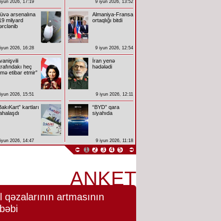
 iyun 2026, 17:19
9 iyun 2026, 13:52
üvə arsenalına
Almaniya-Fransa
19 milyard
ortaqlığı bitdi
ərclənib
 iyun 2026, 16:28
9 iyun 2026, 12:54
İvanişvili
İran yenə
trafındakı heç
hədələdi
imə etibar etmir”
 iyun 2026, 15:51
9 iyun 2026, 12:11
BakıKart” kartları
“BYD” qara
ahalaşdı
siyahıda
 iyun 2026, 14:47
9 iyun 2026, 11:18
1
2
3
4
5
ANKET
l qəzalarının artmasının
bəbi