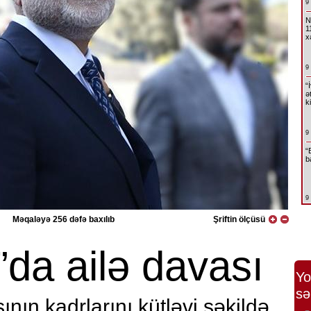
9
N
1
x
9
“
ə
k
9
“
b
9
Məqaləyə 256 dəfə baxılıb
Şriftin ölçüsü
da ailə davası
Yo
sə
nın kadrlarını kütləvi şəkildə