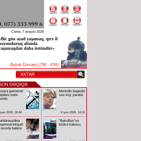
Cümə, 7 avqust 2026
«Bir gün azad yaşamaq, qırx il
boyunduruq altında
yaşamaqdan daha üstündür»
Babək Xürrəmi (798 - 838)
SON DƏQİQƏ
usiya gəmisinin
Merkelin təqaüdü
apitanı həbs
səs-küy yaratdı
lundu
 iyun 2026, 18:44
9 iyun 2026, 14:01
əhlükəsizliklə
“BakuBus”un
əqəmsal inkişafı
büdcə kabusu
rasında balans