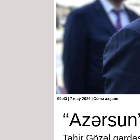
09:43 | 7 may 2026 | Cümə axşamı
“Azərsun”
Tahir Gözəl qardaşı