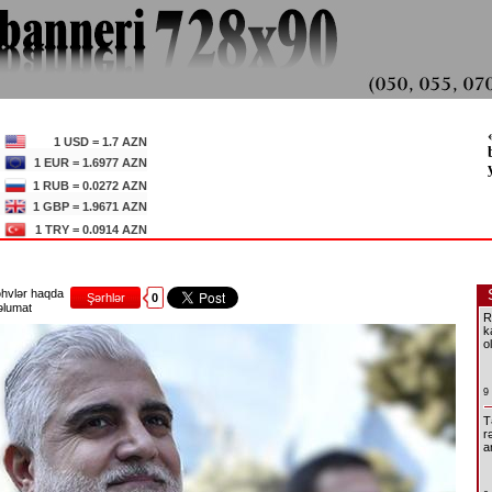
1 USD = 1.7 AZN
1 EUR = 1.6977 AZN
1 RUB = 0.0272 AZN
1 GBP = 1.9671 AZN
1 TRY = 0.0914 AZN
hvlər haqda
Şərhlər
0
lumat
R
k
o
9
T
r
a