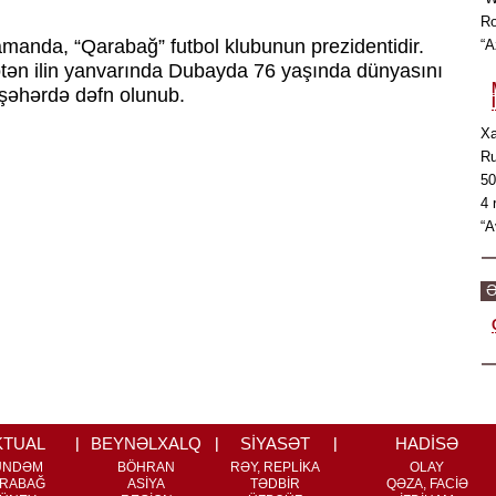
Ro
amanda, “Qarabağ” futbol klubunun prezidentidir.
“A
 ötən ilin yanvarında Dubayda 76 yaşında dünyasını
şəhərdə dəfn olunub.
Xa
Ru
50
4 
“A
Ə
KTUAL
BEYNƏLXALQ
SİYASƏT
HADİSƏ
ÜNDƏM
BÖHRAN
RƏY, REPLİKA
OLAY
RABAĞ
ASİYA
TƏDBİR
QƏZA, FACİƏ