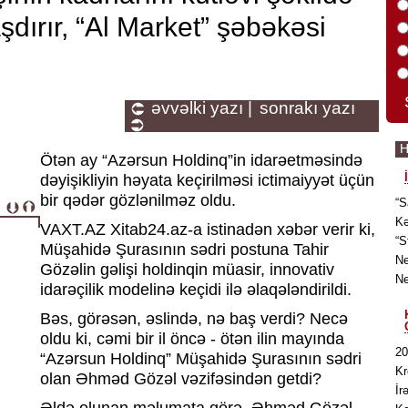
dırır, “Al Market” şəbəkəsi
əvvəlki yazı |
sonrakı yazı
H
Ötən ay “Azərsun Holdinq”in idarəetməsində
dəyişikliyin həyata keçirilməsi ictimaiyyət üçün
bir qədər gözlənilməz oldu.
“S
Kə
VAXT.AZ Xitab24.az-a istinadən xəbər verir ki,
“S
Müşahidə Şurasının sədri postuna Tahir
Ne
Gözəlin gəlişi holdinqin müasir, innovativ
Ne
idarəçilik modelinə keçidi ilə əlaqələndirildi.
Bəs, görəsən, əslində, nə baş verdi? Necə
oldu ki, cəmi bir il öncə - ötən ilin mayında
20
“Azərsun Holdinq” Müşahidə Şurasının sədri
Kr
olan Əhməd Gözəl vəzifəsindən getdi?
İr