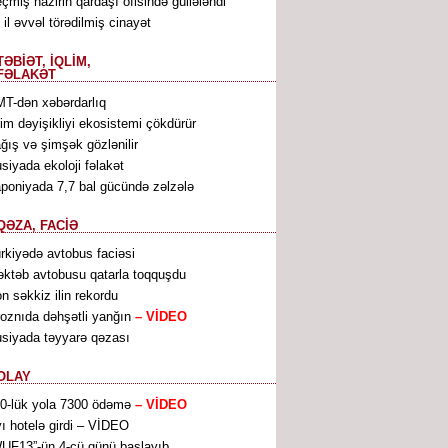
çmiş nazirin qardaşı ofisində güllələndi
 il əvvəl törədilmiş cinayət
TƏBİƏT, İQLİM,
FƏLAKƏT
T-dən xəbərdarlıq
lim dəyişikliyi ekosistemi çökdürür
ğış və şimşək gözlənilir
siyada ekoloji fəlakət
poniyada 7,7 bal gücündə zəlzələ
QƏZA, FACİƏ
rkiyədə avtobus faciəsi
ktəb avtobusu qatarla toqquşdu
n səkkiz ilin rekordu
oznıda dəhşətli yanğın
– VİDEO
siyada təyyarə qəzası
OLAY
0-lük yola 7300 ödəmə
– VİDEO
ı hotelə girdi – VİDEO
UF13”-ün 4-cü günü başlayıb