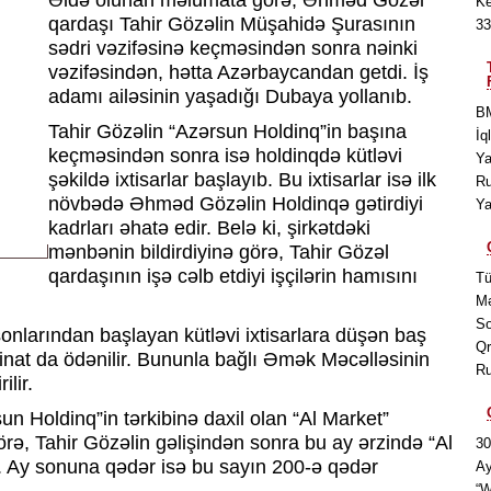
Əldə olunan məlumata görə, Əhməd Gözəl
Ke
qardaşı Tahir Gözəlin Müşahidə Şurasının
33
sədri vəzifəsinə keçməsindən sonra nəinki
vəzifəsindən, hətta Azərbaycandan getdi. İş
adamı ailəsinin yaşadığı Dubaya yollanıb.
BM
Tahir Gözəlin “Azərsun Holdinq”in başına
İq
keçməsindən sonra isə holdinqdə kütləvi
Ya
şəkildə ixtisarlar başlayıb. Bu ixtisarlar isə ilk
Ru
növbədə Əhməd Gözəlin Holdinqə gətirdiyi
Ya
kadrları əhatə edir. Belə ki, şirkətdəki
mənbənin bildirdiyinə görə, Tahir Gözəl
qardaşının işə cəlb etdiyi işçilərin hamısını
Tü
Mə
So
sonlarından başlayan kütləvi ixtisarlara düşən baş
Qr
zminat da ödənilir. Bununla bağlı Əmək Məcəlləsinin
Ru
ilir.
un Holdinq”in tərkibinə daxil olan “Al Market”
örə, Tahir Gözəlin gəlişindən sonra bu ay ərzində “Al
30
ıb. Ay sonuna qədər isə bu sayın 200-ə qədər
Ay
“W