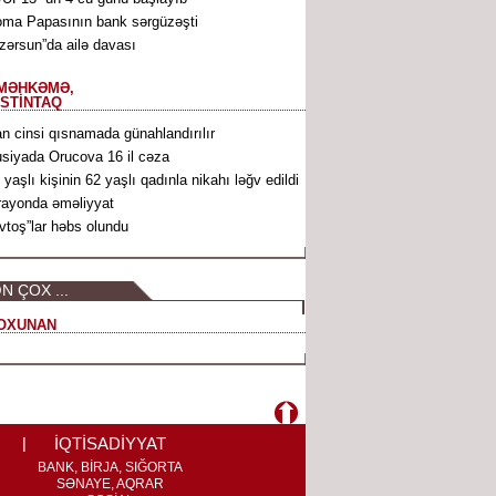
ma Papasının bank sərgüzəşti
zərsun”da ailə davası
MƏHKƏMƏ,
İSTİNTAQ
n cinsi qısnamada günahlandırılır
siyada Orucova 16 il cəza
 yaşlı kişinin 62 yaşlı qadınla nikahı ləğv edildi
rayonda əməliyyat
vtoş”lar həbs olundu
N ÇOX ...
OXUNAN
İQTİSADİYYAT
BANK, BİRJA, SIĞORTA
SƏNAYE, AQRAR