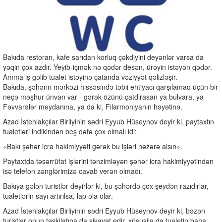
Bakıda restoran, kafe sarıdan korluq çəkdiyini deyənlər varsa da
yəqin çox azdır. Yeyib-içmək nə qədər desən, ürəyin istəyən qədər.
Amma iş gəlib tualet istəyinə çatanda vəziyyət qəlizləşir.
Bakıda, şəhərin mərkəzi hissəsində təbii ehtiyacı qarşılamaq üçün bir
neçə məşhur ünvan var - gərək özünü çatdırasan ya bulvara, ya
Fəvvarələr meydanına, ya da ki, Filarmoniyanın həyətinə.
Azad İstehlakçılar Birliyinin sədri Eyyub Hüseynov deyir ki, paytaxtın
tualetləri indikindən beş dəfə çox olmalı idi:
«Bakı şəhər icra hakimiyyəti gərək bu işləri nəzərə alsın».
Paytaxtda təsərrüfat işlərini tənzimləyən şəhər icra hakimiyyətindən
isə telefon zənglərimizə cavab verən olmadı.
Bakıya gələn turistlər deyirlər ki, bu şəhərdə çox şeydən razıdırlar,
tualetlərin sayı artırılsa, lap əla olar.
Azad İstehlakçılar Birliyinin sədri Eyyub Hüseynov deyir ki, bəzən
turistlər onun təşkilatına da şikayət edir, xüsusilə də tualetin baha