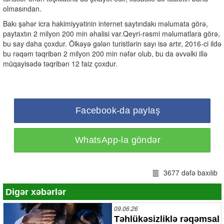
olmasından.
Bakı şəhər icra hakimiyyətinin internet saytındakı məlumata görə,
paytaxtın 2 milyon 200 min əhalisi var.Qeyri-rəsmi məlumatlara görə,
bu say daha çoxdur. Ölkəyə gələn turistlərin sayı isə artır, 2016-ci ildə
bu rəqəm təqribən 2 milyon 200 min nəfər olub, bu da əvvəlki illə
müqayisədə təqribən 12 faiz çoxdur.
Facebook-da paylaş
WhatsApp-la göndər
3677 dəfə baxılıb
Digər xəbərlər
09.06.26
Təhlükəsizliklə rəqəmsal