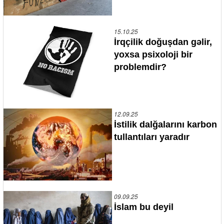
15.10.25
İrqçilik doğuşdan gəlir,
yoxsa psixoloji bir
problemdir?
12.09.25
İstilik dalğalarını karbon
tullantıları yaradır
09.09.25
İslam bu deyil