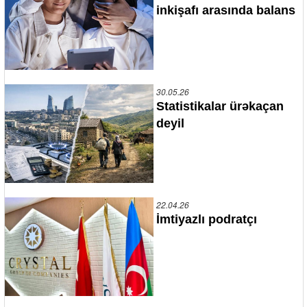
inkişafı arasında balans
30.05.26
Statistikalar ürəkaçan
deyil
22.04.26
İmtiyazlı podratçı