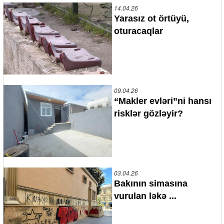
14.04.26
Yarasız ot örtüyü,
oturacaqlar
09.04.26
“Makler evləri”ni hansı
risklər gözləyir?
03.04.26
Bakının simasına
vurulan ləkə ...