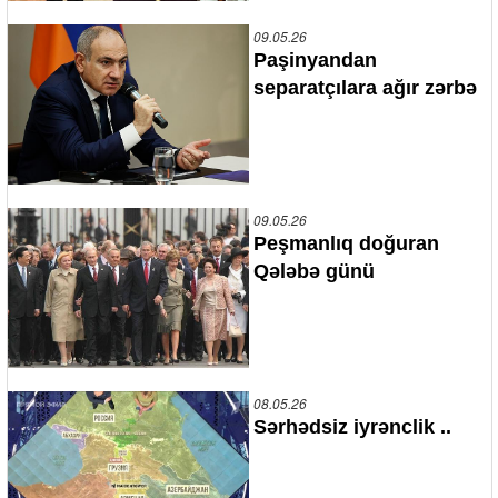
09.05.26
Paşinyandan
separatçılara ağır zərbə
09.05.26
Peşmanlıq doğuran
Qələbə günü
08.05.26
Sərhədsiz iyrənclik ..