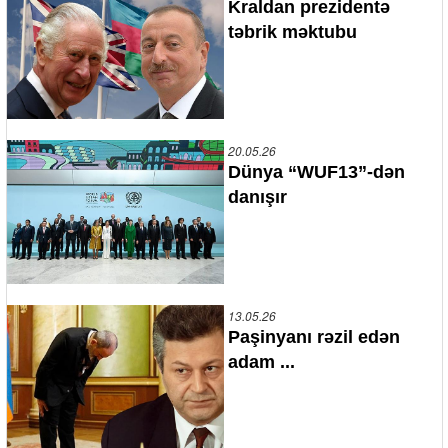
Kraldan prezidentə
təbrik məktubu
20.05.26
Dünya “WUF13”-dən
danışır
13.05.26
Paşinyanı rəzil edən
adam ...