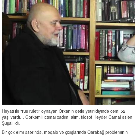
Həyatı ilə “rus ruleti” oynayan Orxanın qətlə yetirildiyində cəmi 52
yaşı vardı… Görkəmli ictimai xadim, alim, filosof Heydər Camal əslən
Şuşalı idi.
Bir çox elmi əsərində, məqalə və çıxışlarında Qarabağ probleminin