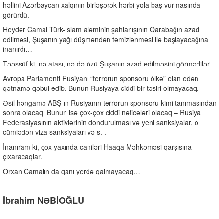
həllini Azərbaycan xalqının birləşərək hərbi yola baş vurmasında
görürdü.
Heydər Camal Türk-İslam aləminin şahlanışının Qarabağın azad
edilməsi, Şuşanın yağı düşməndən təmizlənməsi ilə başlayacağına
inanırdı…
Təəssüf ki, nə atası, nə də özü Şuşanın azad edilməsini görmədilər…
Avropa Parlamenti Rusiyanı “terrorun sponsoru ölkə” elan edən
qətnamə qəbul edib. Bunun Rusiyaya ciddi bir təsiri olmayacaq.
Əsil həngamə ABŞ-ın Rusiyanın terrorun sponsoru kimi tanımasından
sonra olacaq. Bunun isə çox-çox ciddi nəticələri olacaq – Rusiya
Federasiyasının aktivlərinin dondurulması və yeni sanksiyalar, o
cümlədən viza sanksiyaları və s. .
İnanıram ki, çox yaxında caniləri Haaqa Məhkəməsi qarşısına
çıxaracaqlar.
Orxan Camalın da qanı yerdə qalmayacaq…
İbrahim NƏBİOĞLU