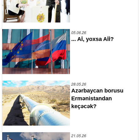
05.06.26
... Aİ, yoxsa Aİİ?
28.05.26
Azərbaycan borusu
Ermənistandan
keçəcək?
21.05.26