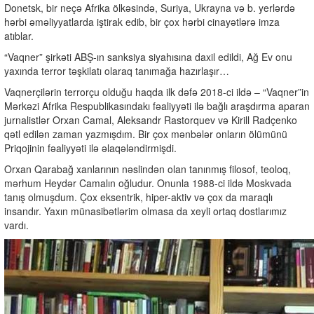
Donetsk, bir neçə Afrika ölkəsində, Suriya, Ukrayna və b. yerlərdə
hərbi əməliyyatlarda iştirak edib, bir çox hərbi cinayətlərə imza
atıblar.
“Vaqner” şirkəti ABŞ-ın sanksiya siyahısına daxil edildi, Ağ Ev onu
yaxında terror təşkilatı olaraq tanımağa hazırlaşır…
Vaqnerçilərin terrorçu olduğu haqda ilk dəfə 2018-ci ildə – “Vaqner”in
Mərkəzi Afrika Respublikasındakı fəaliyyəti ilə bağlı araşdırma aparan
jurnalistlər Orxan Camal, Aleksandr Rastorquev və Kirill Radçenko
qətl edilən zaman yazmışdım. Bir çox mənbələr onların ölümünü
Priqojinin fəaliyyəti ilə əlaqələndirmişdi.
Orxan Qarabağ xanlarının nəslindən olan tanınmış filosof, teoloq,
mərhum Heydər Camalın oğludur. Onunla 1988-ci ildə Moskvada
tanış olmuşdum. Çox eksentrik, hiper-aktiv və çox da maraqlı
insandır. Yaxın münasibətlərim olmasa da xeyli ortaq dostlarımız
vardı.