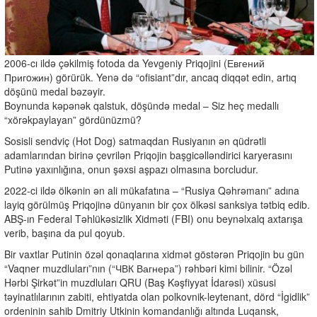
2006-cı ildə çəkilmiş fotoda da Yevgeniy Priqojini (Евгений
Пригoжин) görürük. Yenə də “ofisiant”dır, ancaq diqqət edin, artıq
döşünü medal bəzəyir.
Boynunda kəpənək qalstuk, döşündə medal – Siz heç medallı
“xörəkpaylayan” gördünüzmü?
Sosisli sendviç (Hot Dog) satmaqdan Rusiyanın ən qüdrətli
adamlarından birinə çevrilən Priqojin başgicəlləndirici karyerasını
Putinə yaxınlığına, onun şəxsi aşpazı olmasına borcludur.
2022-ci ildə ölkənin ən ali mükafatına – “Rusiya Qəhrəmanı” adına
layiq görülmüş Priqojinə dünyanın bir çox ölkəsi sanksiya tətbiq edib.
ABŞ-ın Federal Təhlükəsizlik Xidməti (FBI) onu beynəlxalq axtarışa
verib, başına da pul qoyub.
Bir vaxtlar Putinin özəl qonaqlarına xidmət göstərən Priqojin bu gün
“Vaqner muzdluları”nın (“ЧВК Вагнера”) rəhbəri kimi bilinir. “Özəl
Hərbi Şirkət”in muzdluları QRU (Baş Kəşfiyyat İdarəsi) xüsusi
təyinatlılarının zabiti, ehtiyatda olan polkovnik-leytenant, dörd “İgidlik”
ordeninin sahib Dmitriy Utkinin komandanlığı altında Luqansk,