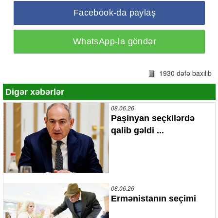
Facebook-da paylaş
WhatsApp-la göndər
1930 dəfə baxılıb
Digər xəbərlər
08.06.26
Paşinyan seçkilərdə
qalib gəldi ...
08.06.26
Ermənistanın seçimi