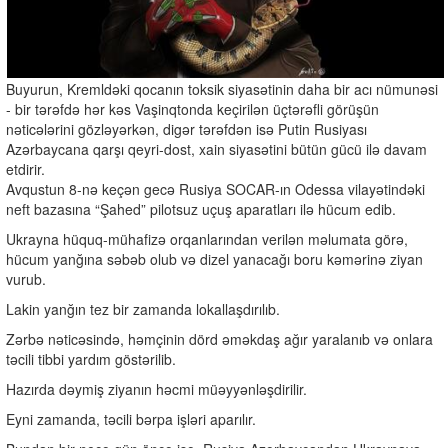
Buyurun, Kremldəki qocanın toksik siyasətinin daha bir acı nümunəsi
- bir tərəfdə hər kəs Vaşinqtonda keçirilən üçtərəfli görüşün
nəticələrini gözləyərkən, digər tərəfdən isə Putin Rusiyası
Azərbaycana qarşı qeyri-dost, xain siyasətini bütün gücü ilə davam
etdirir.
Avqustun 8-nə keçən gecə Rusiya SOCAR-ın Odessa vilayətindəki
neft bazasına “Şahed” pilotsuz uçuş aparatları ilə hücum edib.
Ukrayna hüquq-mühafizə orqanlarından verilən məlumata görə,
hücum yanğına səbəb olub və dizel yanacağı boru kəmərinə ziyan
vurub.
Lakin yanğın tez bir zamanda lokallaşdırılıb.
Zərbə nəticəsində, həmçinin dörd əməkdaş ağır yaralanıb və onlara
təcili tibbi yardım göstərilib.
Hazırda dəymiş ziyanın həcmi müəyyənləşdirilir.
Eyni zamanda, təcili bərpa işləri aparılır.