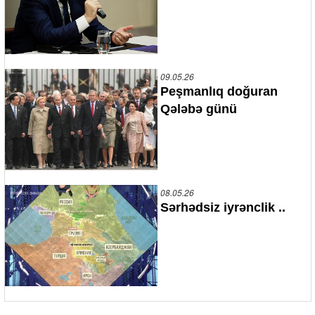
09.05.26
Peşmanlıq doğuran
Qələbə günü
08.05.26
Sərhədsiz iyrənclik ..