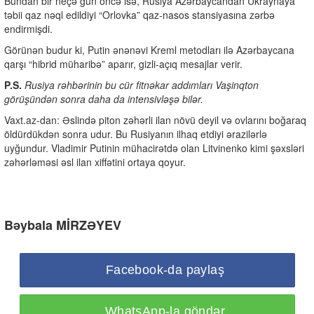
Bundan bir neçə gün öncə isə, Rusiya Azərbaycandan Ukraynaya
təbii qaz nəql edildiyi “Orlovka” qaz-nasos stansiyasına zərbə
endirmişdi.
Görünən budur ki, Putin ənənəvi Kreml metodları ilə Azərbaycana
qarşı “hibrid müharibə” aparır, gizli-açıq mesajlar verir.
P.S.
Rusiya rəhbərinin bu cür fitnəkar addımları Vaşinqton
görüşündən sonra daha da intensivləşə bilər.
Vaxt.az-dan: Əslində piton zəhərli ilan növü deyil və ovlarını boğaraq
öldürdükdən sonra udur. Bu Rusiyanın ilhaq etdiyi ərazilərlə
uyğundur. Vladimir Putinin mühacirətdə olan Litvinenko kimi şəxsləri
zəhərləməsi əsl ilan xiffətini ortaya qoyur.
Bəybala MİRZƏYEV
Facebook-da paylaş
WhatsApp-la göndər