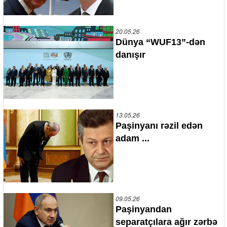
20.05.26
Dünya “WUF13”-dən
danışır
13.05.26
Paşinyanı rəzil edən
adam ...
09.05.26
Paşinyandan
separatçılara ağır zərbə