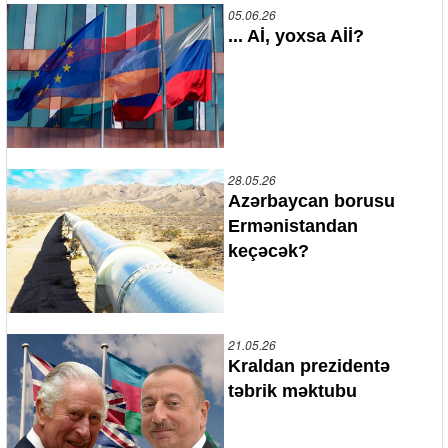
05.06.26
... Aİ, yoxsa Aİİ?
28.05.26
Azərbaycan borusu
Ermənistandan
keçəcək?
21.05.26
Kraldan prezidentə
təbrik məktubu