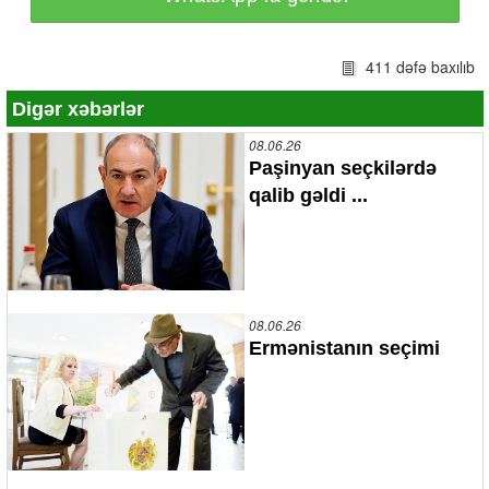
411 dəfə baxılıb
Digər xəbərlər
08.06.26
Paşinyan seçkilərdə
qalib gəldi ...
08.06.26
Ermənistanın seçimi