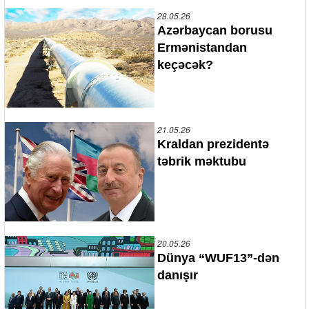
28.05.26
Azərbaycan borusu
Ermənistandan
keçəcək?
21.05.26
Kraldan prezidentə
təbrik məktubu
20.05.26
Dünya “WUF13”-dən
danışır