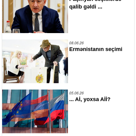
qalib gəldi ...
08.06.26
Ermənistanın seçimi
05.06.26
... Aİ, yoxsa Aİİ?