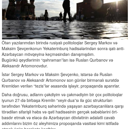
Ötən yazılarımdan birində rusiyalı politoloqlar Sergey Markov və
Maksim Şevçenkonun Yekaterinburq hadisələrindən sonra qatı anti-
Azərbaycan mövqeyinə keçməsindən danışmışdım.
Bugünkü qeydlərimin “qəhrəman”ları isə Ruslan Qurbanov və
Aleksandr Artomonovdur.
İstər Sergey Markov və Maksim Şevçenko, istərsə də Ruslan
Qurbanov və Aleksandr Artomonov son günlər birmənalı surətdə
Kremldən verilən “tezis”lər əsasında işləyir, propaqanda aparırlar.
Daha doğrusu, adlarını çəkdiyim və çəkmədiyim bir çox politoloqlar
iyunun 27-də birbaşa Kremlin “xeyir-dua”sı ilə güc strukturları
tərəfindən Yekaterinburq səhərində yaşayan azərbaycanlılara qarşı
törədilən sifarişli həbs və qətl hadisəsinin gerçək səbəblərini ört-
basdır etmək və eləcə də Azərbaycan dövlətinin ədalətli cavab
addımlarını bizim öz əleyhimizə propoqanda vasitəsi kimi istifadə