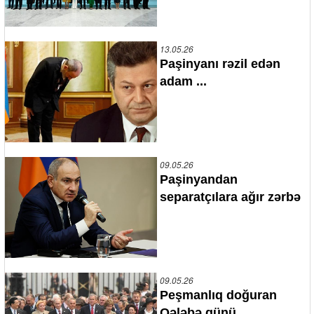
13.05.26
Paşinyanı rəzil edən
adam ...
09.05.26
Paşinyandan
separatçılara ağır zərbə
09.05.26
Peşmanlıq doğuran
Qələbə günü