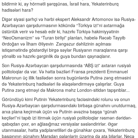
bildirmir ki, ay hörmətli şərqşünas, İsrail hara, Yekaterinburq
hadisələri hara?
Digər siyasi şərhçi və hərbi ekspert Aleksandr Artomonov isə Rusiya-
Azərbaycan qarşıdurmasının kökündə “Türkiyə izi”ni axtarmağa
üstünlük verir və hesab edir ki, hazırkı Türkiyə hakimiyyətinin
“NeoOsmanizm” və “Turan birliyi” planları, habelə Rəcəb Tayyib
Ərdoğan və İlham Əliyevin Zəngəzur dəhlizinin açılması
istiqamətində göstərdiyi birgə səylər Rusiyanın maraqlarına qarşı
yönəlib və hazırkı gərginlik də guya bundan qaynaqlanır.
Son Rusiya-Azərbaycan qarşıdurmasında “ABŞ izi” axtaran rusiyalı
politoloqlar da var. Və hətta bəziləri Fransa prezidenti Emmanuel
Makronun üç illik fasilədən sonra bugünlərdə Putinə zəng etməsini
də Yekaterinburq hadisələri ilə əlaqələndirməyə çalışırlar. Guya
Putinə zəng etməyi də Makrona məhz London-sitidən tapşırıblar...
Göründüyü kimi Putinin Yekaterinburq faciəsindəki rolunu və onun
Rusiya-Azərbaycan qarşıdurmasındakı birbaşa günahını unutdurmaq,
arxa plana keçirmək üçün və Putinin əvəzinə başqa “günah
keçiləri”ni tapıb izi itirmək üçün rusiyalı politoloqlar rəsmən dəridən-
qabıqdan çıxır, ən ağlasığmaz versiyalar səsləndirirlər. Əgər
utanmasalar, hətta yadplanetliləri də günahkar çıxara, Yekaterinburq
basqınının günahını Marsdan gələnlərin üzərinə də ata bilərlər. Necə