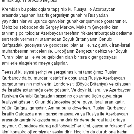
etmək üçün hərəkətə keçiblər.
Kremldən bu politoloqlara tapşırılıb ki, Rusiya ilə Azərbaycan
arasında yaşanan hazırkı gərginliyin günahını Rusiyadan
yayındırsınlar və üçüncü qüvvələri günahkar qismində göstərsinlər.
Məhz bu səbəbdən də Sergey Markov, Maksim Şevçenko kimi
tanınmış politoloqlar Azərbaycan tərəfinin Yekaterinburqdakı qətliama
sərt təpki verməsini utanmadan Böyük Britaniyanın Cənubi
Qafqazdakı geosiyasi və geoiqtisadi planları ilə, 12 günlük İran-İsrail
müharibəsinin nəticələri ilə, Ərdoğanın Zəngəzur dəhlizi və “Böyük
Turan” planları ilə və bu qəbildən olan bir sıra digər geosiyasi
amillərlə əlaqələndirməyə çalışırlar.
Təəssüf ki, siyasi şərhçi və şərqşünas kimi tanıdığımız Ruslan
Qurbanov da bu murdar “estafet”ə qoşularaq Rusiya-Azərbaycan
qarşıdurmasının motivlərini London-siti (Böyük Britaniya) və xüsusən
də İsraildə axtarmağa cəhd göstərir. Və deyir ki, İsrail və Azərbaycan
Rusiyanı Cənubi Qafqazdan sıxışdırıb çıxarmaq üçün guya birgə
fəaliyyət göstərir. Onun düşüncəsinə görə, guya, İsrail aranı qatır,
bütün Qafqazı qarışdırır. Amma bunu deyərkən, Ruslan Qurbanov
İsrailin Qafqazda aranı qarışdırmasına və ya Rusiya ilə Azərbaycan
arasında gərginliyi qızışdırmasına dair bir dənə də real fakt ortaya
qoymur. O, sadəcə olaraq adi “obıvatel”lər kimi, çayxana “ekspert”ləri
kimi konspiroloji versiyalar səsləndirir. Heç kim də durub ona iradını