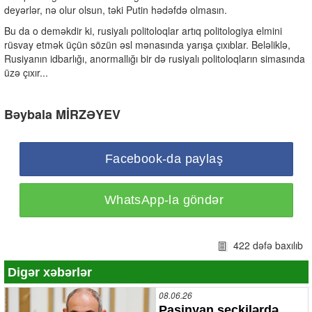
deyərlər, nə olur olsun, təki Putin hədəfdə olmasın.
Bu da o deməkdir ki, rusiyalı politoloqlar artıq politologiya elmini
rüsvay etmək üçün sözün əsl mənasında yarışa çıxıblar. Beləliklə,
Rusiyanın idbarlığı, anormallığı bir də rusiyalı politoloqların simasında
üzə çıxır...
Bəybala MİRZƏYEV
Facebook-da paylaş
WhatsApp-la göndər
422 dəfə baxılıb
Digər xəbərlər
08.06.26
Paşinyan seçkilərdə