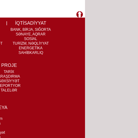
İQTİSADİYYAT
BANK, BİRJA, SIĞORTA
SƏNAYE, AQRAR
SOSİAL
ƏT
TURİZM, NƏQLİYYAT
ENERGETİKA
SAHİBKARLIQ
PROJE
TARİX
ARAŞDIRMA
ŞƏXSİYYƏT
EPORTYOR
TALELƏR
EYA
m
a
n
yət
q