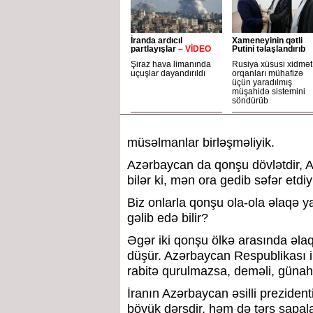
İranda ardıcıl
Xameneyinin qətli
partlayışlar
– VİDEO
Putini təlaşlandırıb
Şiraz hava limanında
Rusiya xüsusi xidmət
uçuşlar dayandırıldı
orqanları mühafizə
üçün yaradılmış
müşahidə sistemini
söndürüb
müsəlmanlar birləşməliyik.
Azərbaycan da qonşu dövlətdir, A
bilər ki, mən ora gedib səfər etd
Biz onlarla qonşu ola-ola əlaqə ya
gəlib edə bilir?
Əgər iki qonşu ölkə arasında əlaq
düşür. Azərbaycan Respublikası i
rabitə qurulmazsa, deməli, günah 
İranın Azərbaycan əsilli preziden
böyük dərsdir, həm də tərs şapalaq