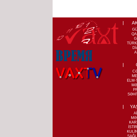
A
G
QA
G
TÜRK
Dİ
A
C
ME
ELM-T
MƏ
P
SƏHİ
YA
A
MƏ
KAR
İSTİ
KULİ
SAĞL