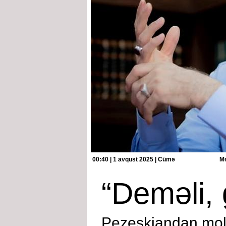
00:40 | 1 avqust 2025 | Cümə
Mə
“Deməli, 
Pezeşkiandan moll