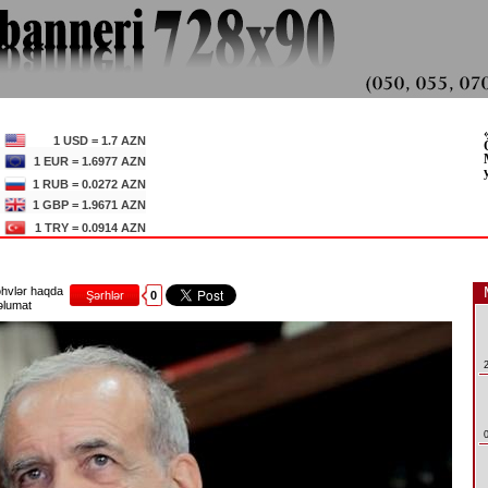
1 USD = 1.7 AZN
1 EUR = 1.6977 AZN
1 RUB = 0.0272 AZN
1 GBP = 1.9671 AZN
1 TRY = 0.0914 AZN
hvlər haqda
Şərhlər
0
lumat