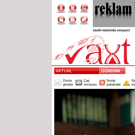
vaxtlı-vaxtında oxuyun!
AKTUAL
GÜNDƏM
Dosta
Çap
Sosial
Sə
göndər
versiyası
şəbəkələr
mə