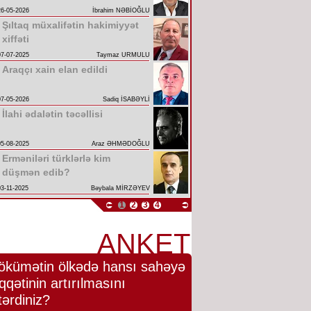
26-05-2026
İbrahim NƏBİOĞLU
Şıltaq müxalifətin hakimiyyət
xiffəti
07-07-2025
Taymaz URMULU
Araqçı xain elan edildi
07-05-2026
Sadiq İSABƏYLİ
İlahi ədalətin təcəllisi
05-08-2025
Araz ƏHMƏDOĞLU
Erməniləri türklərlə kim
düşmən edib?
03-11-2025
Bəybala MİRZƏYEV
1
2
3
4
ANKET
ökümətin ölkədə hansı sahəyə
qqətinin artırılmasını
tərdiniz?