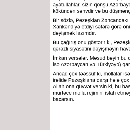
ayətullahlar, sizin qonşu Azərba
kökündən səhvdir və bu düşmənçili
Bir sözlə, Pezeşkian Zəncandakı ç
Xankəndiyə etdiyi səfərə görə o
dəyişmək lazımdır.
Bu çağırış onu göstərir ki, Pezeş
qərəzli siyasətini dəyişməyin hav
İmkan versələr, Məsud bəyin bu cü
isə Azərbaycan və Türkiyəyə) qarşı
Ancaq çox təəssüf ki, mollalar is
irəlidə Pezeşkiana qarşı hələ çox 
Allah ona qüvvət versin ki, bu ba
mürtəce molla rejimini islah etmə
bacarsın.