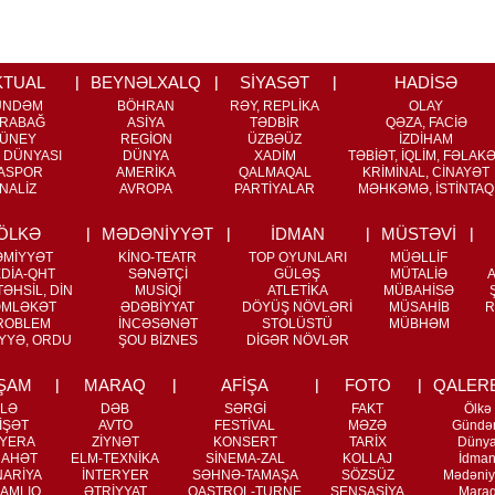
KTUAL
BEYNƏLXALQ
SİYASƏT
HADİSƏ
ÜNDƏM
BÖHRAN
RƏY, REPLİKA
OLAY
RABAĞ
ASİYA
TƏDBİR
QƏZA, FACİƏ
ÜNEY
REGİON
ÜZBƏÜZ
İZDİHAM
 DÜNYASI
DÜNYA
XADİM
TƏBİƏT, İQLİM, FƏLAK
ASPOR
AMERİKA
QALMAQAL
KRİMİNAL, CİNAYƏT
NALİZ
AVROPA
PARTİYALAR
MƏHKƏMƏ, İSTİNTAQ
ÖLKƏ
MƏDƏNİYYƏT
İDMAN
MÜSTƏVİ
ƏMİYYƏT
KİNO-TEATR
TOP OYUNLARI
MÜƏLLİF
DİA-QHT
SƏNƏTÇİ
GÜLƏŞ
MÜTALİƏ
ƏHSİL, DİN
MUSİQİ
ATLETİKA
MÜBAHİSƏ
MLƏKƏT
ƏDƏBİYYAT
DÖYÜŞ NÖVLƏRİ
MÜSAHİB
R
ROBLEM
İNCƏSƏNƏT
STOLÜSTÜ
MÜBHƏM
YYƏ, ORDU
ŞOU BİZNES
DİGƏR NÖVLƏR
ŞAM
MARAQ
AFİŞA
FOTO
QALER
İLƏ
DƏB
SƏRGİ
FAKT
Ölkə
İŞƏT
AVTO
FESTİVAL
MƏZƏ
Gündə
YERA
ZİYNƏT
KONSERT
TARİX
Düny
RAHƏT
ELM-TEXNİKA
SİNEMA-ZAL
KOLLAJ
İdma
NARİYA
İNTERYER
SƏHNƏ-TAMAŞA
SÖZSÜZ
Mədəniy
AMLIQ
ƏTRİYYAT
QASTROL-TURNE
SENSASİYA
Mara