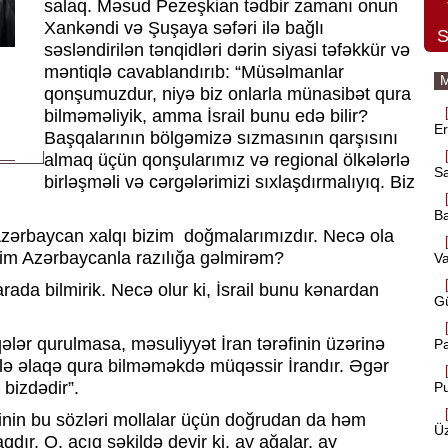
salaq. Məsud Pezeşkian tədbir zamanı onun
Xankəndi və Şuşaya səfəri ilə bağlı
S
səsləndirilən tənqidləri dərin siyasi təfəkkür və
məntiqlə cavablandırıb: “Müsəlmanlar
M
qonşumuzdur, niyə biz onlarla münasibət qura
bilməməliyik, amma İsrail bunu edə bilir?
Er
Başqalarının bölgəmizə sızmasının qarşısını
almaq üçün qonşularımız və regional ölkələrlə
S
birləşməli və cərgələrimizi sıxlaşdırmalıyıq. Biz
Ba
zərbaycan xalqı bizim
doğmalarımızdır. Necə ola
iyim Azərbaycanla razılığa gəlmirəm?
V
rada bilmirik. Necə olur ki, İsrail bunu kənardan
Gü
ələr qurulmasa, məsuliyyət İran tərəfinin üzərinə
Pa
lə əlaqə qura bilməməkdə müqəssir İrandır. Əgər
bizdədir”.
Pu
tinin bu sözləri mollalar üçün doğrudan da həm
Üz
dır. O, açıq şəkildə deyir ki, ay ağalar, ay