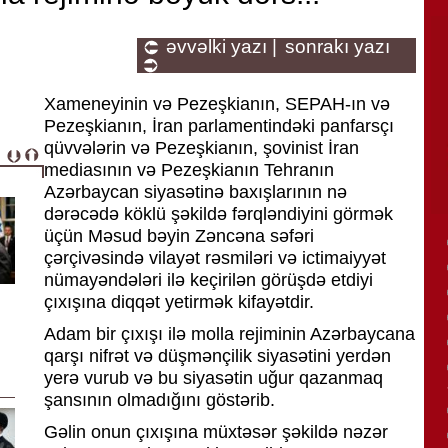
əvvəlki yazı |
sonrakı yazı
Xameneyinin və Pezeşkianın, SEPAH-ın və
Pezeşkianın, İran parlamentindəki panfarsçı
qüvvələrin və Pezeşkianın, şovinist İran
mediasının və Pezeşkianın Tehranın
Azərbaycan siyasətinə baxışlarının nə
dərəcədə köklü şəkildə fərqləndiyini görmək
üçün Məsud bəyin Zəncəna səfəri
çərçivəsində vilayət rəsmiləri və ictimaiyyət
nümayəndələri ilə keçirilən görüşdə etdiyi
çıxışına diqqət yetirmək kifayətdir.
Adam bir çıxışı ilə molla rejiminin Azərbaycana
qarşı nifrət və düşmənçilik siyasətini yerdən
yerə vurub və bu siyasətin uğur qazanmaq
şansının olmadığını göstərib.
Gəlin onun çıxışına müxtəsər şəkildə nəzər