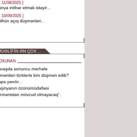
[ 11/09/2025 ]
nya intihar etmək istəyir...
[ 10/09/2025 ]
lhün açıq düşmənləri...
ÜƏLİFİN ƏN ÇOX ...
OXUNAN
avaşda sonuncu mərhələ
məniləri türklərlə kim düşmən edib?
pa yanılır...
şinyanın özünümüdafiəsi
Ermənistan mövcud olmayacaq”