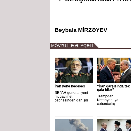
Bəybala MİRZƏYEV
MÖVZU İLƏ ƏLAQƏLİ
İran yenə hədələdi
“İran qarşısında tək
qala bilər”
SEPAH generalı yeni
Trampdan
müqavimət
Netanyahuya
cəbhəsindən danışdı
xəbərdarlıq