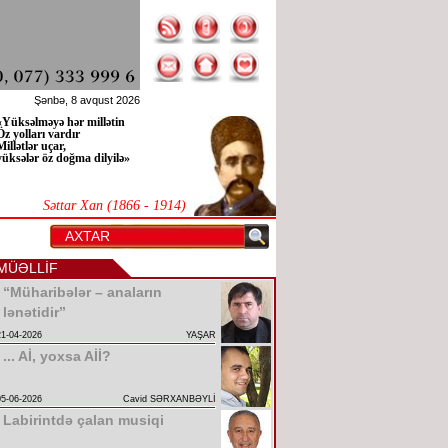
Şənbə, 8 avqust 2026
«Yüksəlməyə hər millətin
Öz yolları vardır
Millətlər uçar,
yüksələr öz doğma dilyilə»
Səttar Xan (1866 - 1914)
MÜƏLLİF
“Müharibələr – anaların
lənətidir”
21-04-2026
YAŞAR
... Aİ, yoxsa Aİİ?
05-06-2026
Cavid SƏRXANBƏYLİ
Labirintdə çalan musiqi