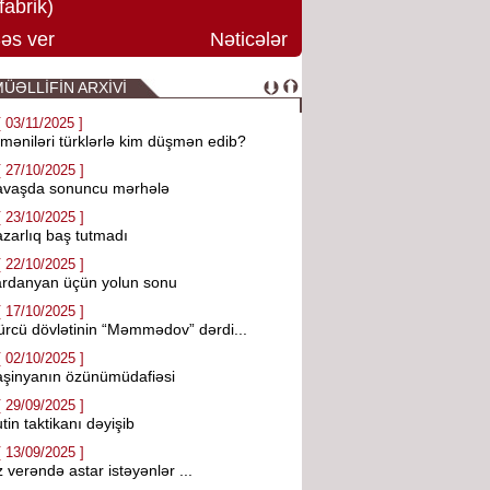
fabrik)
əs ver
Nəticələr
ÜƏLLİFİN ARXİVİ
[ 03/11/2025 ]
məniləri türklərlə kim düşmən edib?
[ 27/10/2025 ]
avaşda sonuncu mərhələ
[ 23/10/2025 ]
zarlıq baş tutmadı
[ 22/10/2025 ]
ardanyan üçün yolun sonu
[ 17/10/2025 ]
rcü dövlətinin “Məmmədov” dərdi...
[ 02/10/2025 ]
şinyanın özünümüdafiəsi
[ 29/09/2025 ]
tin taktikanı dəyişib
[ 13/09/2025 ]
 verəndə astar istəyənlər ...