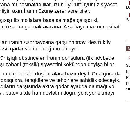
ycana münasibətdə illər uzunu yürütdüyünüz siyasət
Dü
yin axırı İranın özünə zərər verə bilər.
Sü
ıxışı ilə mollalara başa salmağa çalışdı ki,
nun üzərinə gəlmək əvəzinə, Azərbaycana münasibəti
kian İranın Azərbaycana qarşı ənənəvi destruktiv,
a-su qədər vacib olduğunu anlayır.
M
r işıqlı düşüncələri İranın qonşulara (ilk növbədə
 zəhərli (toksik) siyasətini kökündən dəyişə bilər.
S
Er
ə bu cür inqilabi düşüncələrə hazır deyil. Ona görə də
Pa
basqılara, tənqidlərə və təhqirlərə şahidlik edəcəyik.
Pa
sqıların qarşısında axıra qədər ayaqda qalmağı və
“
yi, bütövlükdə İran dövlətini doğru yola yönəltməyi