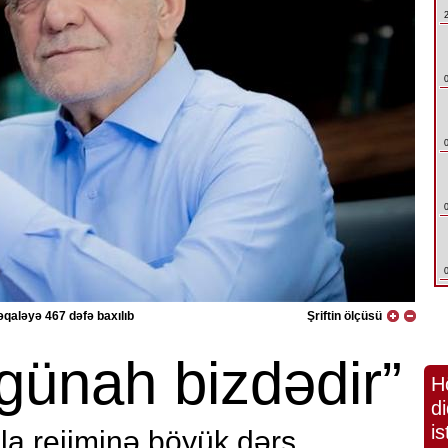
qaləyə 467 dəfə baxılıb
Şriftin ölçüsü
günah bizdədir”
H
di
is
a rejiminə böyük dərs...