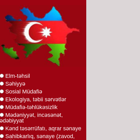
Elm-təhsil
Səhiyyə
Sosial Müdafiə
Ekologiya, təbii sərvətlər
Müdafiə-təhlükəsizlik
Mədəniyyət, incəsənət,
ədəbiyyat
Kənd təsərrüfatı, aqrar sənaye
Sahibkarlıq, sənaye (zavod,