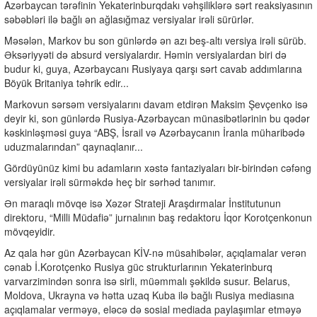
Azərbaycan tərəfinin Yekaterinburqdakı vəhşiliklərə sərt reaksiyasının
səbəbləri ilə bağlı ən ağlasığmaz versiyalar irəli sürürlər.
Məsələn, Markov bu son günlərdə ən azı beş-altı versiya irəli sürüb.
Əksəriyyəti də absurd versiyalardır. Həmin versiyalardan biri də
budur ki, guya, Azərbaycanı Rusiyaya qarşı sərt cavab addımlarına
Böyük Britaniya təhrik edir...
Markovun sərsəm versiyalarını davam etdirən Maksim Şevçenko isə
deyir ki, son günlərdə Rusiya-Azərbaycan münasibətlərinin bu qədər
kəskinləşməsi guya “ABŞ, İsrail və Azərbaycanın İranla müharibədə
uduzmalarından” qaynaqlanır...
Gördüyünüz kimi bu adamların xəstə fantaziyaları bir-birindən cəfəng
versiyalar irəli sürməkdə heç bir sərhəd tanımır.
Ən maraqlı mövqe isə Xəzər Strateji Araşdırmalar İnstitutunun
direktoru, “Milli Müdafiə” jurnalının baş redaktoru İqor Korotçenkonun
mövqeyidir.
Az qala hər gün Azərbaycan KİV-nə müsahibələr, açıqlamalar verən
cənab İ.Korotçenko Rusiya güc strukturlarının Yekaterinburq
varvarzimindən sonra isə sirli, müəmmalı şəkildə susur. Belarus,
Moldova, Ukrayna və hətta uzaq Kuba ilə bağlı Rusiya mediasına
açıqlamalar verməyə, eləcə də sosial mediada paylaşımlar etməyə