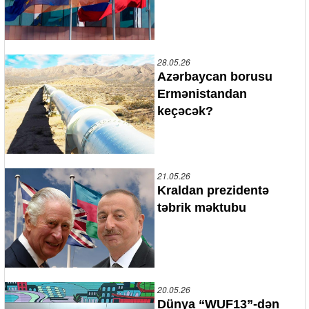
28.05.26
Azərbaycan borusu
Ermənistandan
keçəcək?
21.05.26
Kraldan prezidentə
təbrik məktubu
20.05.26
Dünya “WUF13”-dən