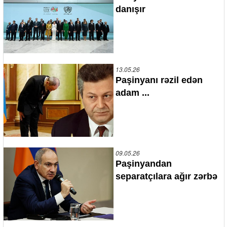
danışır
13.05.26
Paşinyanı rəzil edən
adam ...
09.05.26
Paşinyandan
separatçılara ağır zərbə