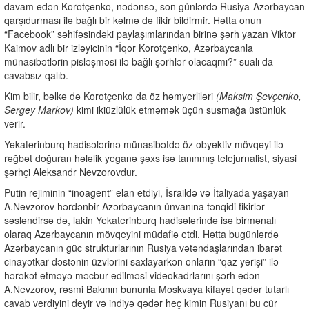
davam edən Korotçenko, nədənsə, son günlərdə Rusiya-Azərbaycan
qarşıdurması ilə bağlı bir kəlmə də fikir bildirmir. Hətta onun
“Facebook” səhifəsindəki paylaşımlarından birinə şərh yazan Viktor
Kaimov adlı bir izləyicinin “İqor Korotçenko, Azərbaycanla
münasibətlərin pisləşməsi ilə bağlı şərhlər olacaqmı?” sualı da
cavabsız qalıb.
Kim bilir, bəlkə də Korotçenko da öz həmyerliləri
(Maksim Şevçenko,
Sergey Markov)
kimi ikiüzlülük etməmək üçün susmağa üstünlük
verir.
Yekaterinburq hadisələrinə münasibətdə öz obyektiv mövqeyi ilə
rəğbət doğuran hələlik yeganə şəxs isə tanınmış telejurnalist, siyasi
şərhçi Aleksandr Nevzorovdur.
Putin rejiminin “inoagent” elan etdiyi, İsraildə və İtaliyada yaşayan
A.Nevzorov hərdənbir Azərbaycanın ünvanına tənqidi fikirlər
səsləndirsə də, lakin Yekaterinburq hadisələrində isə birmənalı
olaraq Azərbaycanın mövqeyini müdafiə etdi. Hətta bugünlərdə
Azərbaycanın güc strukturlarının Rusiya vətəndaşlarından ibarət
cinayətkar dəstənin üzvlərini saxlayarkən onların “qaz yerişi” ilə
hərəkət etməyə məcbur edilməsi videokadrlarını şərh edən
A.Nevzorov, rəsmi Bakının bununla Moskvaya kifayət qədər tutarlı
cavab verdiyini deyir və indiyə qədər heç kimin Rusiyanı bu cür