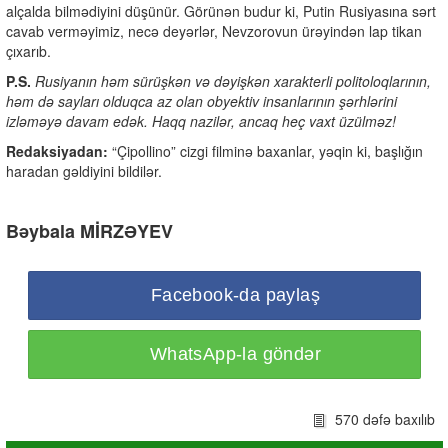
alçalda bilmədiyini düşünür. Görünən budur ki, Putin Rusiyasına sərt
cavab verməyimiz, necə deyərlər, Nevzorovun ürəyindən lap tikan
çıxarıb.
P.S.
Rusiyanın həm sürüşkən və dəyişkən xarakterli politoloqlarının,
həm də sayları olduqca az olan obyektiv insanlarının şərhlərini
izləməyə davam edək. Haqq nazilər, ancaq heç vaxt üzülməz!
Redaksiyadan:
“Çipollino” cizgi filminə baxanlar, yəqin ki, başlığın
haradan gəldiyini bildilər.
Bəybala MİRZƏYEV
Facebook-da paylaş
WhatsApp-la göndər
570 dəfə baxılıb