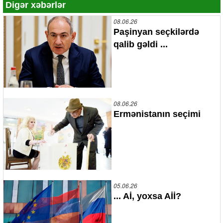
Digər xəbərlər
08.06.26
Paşinyan seçkilərdə
qalib gəldi ...
08.06.26
Ermənistanın seçimi
05.06.26
... Aİ, yoxsa Aİİ?