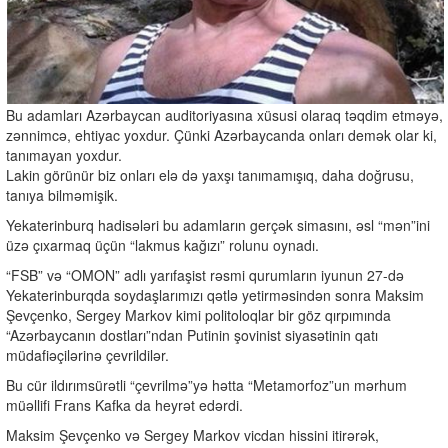
Bu adamları Azərbaycan auditoriyasına xüsusi olaraq təqdim etməyə,
zənnimcə, ehtiyac yoxdur. Çünki Azərbaycanda onları demək olar ki,
tanımayan yoxdur.
Lakin görünür biz onları elə də yaxşı tanımamışıq, daha doğrusu,
tanıya bilməmişik.
Yekaterinburq hadisələri bu adamların gerçək simasını, əsl “mən”ini
üzə çıxarmaq üçün “lakmus kağızı” rolunu oynadı.
“FSB” və “OMON” adlı yarıfaşist rəsmi qurumların iyunun 27-də
Yekaterinburqda soydaşlarımızı qətlə yetirməsindən sonra Maksim
Şevçenko, Sergey Markov kimi politoloqlar bir göz qırpımında
“Azərbaycanın dostları”ndan Putinin şovinist siyasətinin qatı
müdafiəçilərinə çevrildilər.
Bu cür ildırımsürətli “çevrilmə”yə hətta “Metamorfoz”un mərhum
müəllifi Frans Kafka da heyrət edərdi.
Maksim Şevçenko və Sergey Markov vicdan hissini itirərək,