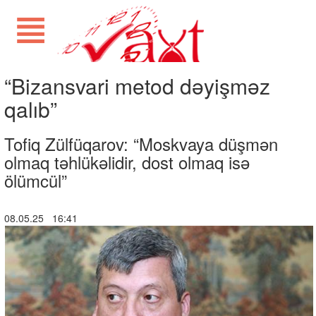
“Bizansvari metod dəyişməz
qalıb”
Tofiq Zülfüqarov: “Moskvaya düşmən
olmaq təhlükəlidir, dost olmaq isə
ölümcül”
08.05.25 16:41