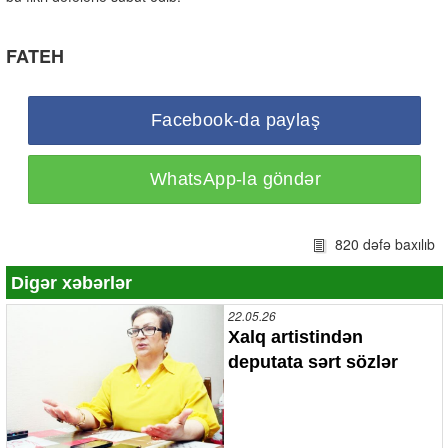
FATEH
Facebook-da paylaş
WhatsApp-la göndər
820 dəfə baxılıb
Digər xəbərlər
22.05.26
Xalq artistindən
deputata sərt sözlər