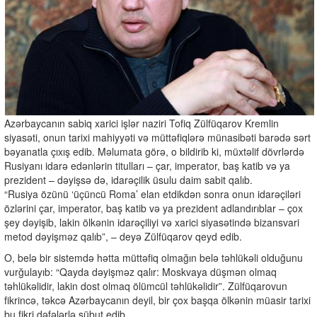
Azərbaycanın sabiq xarici işlər naziri Tofiq Zülfüqarov Kremlin
siyasəti, onun tarixi mahiyyəti və müttəfiqlərə münasibəti barədə sərt
bəyanatla çıxış edib. Məlumata görə, o bildirib ki, müxtəlif dövrlərdə
Rusiyanı idarə edənlərin titulları – çar, imperator, baş katib və ya
prezident – dəyişsə də, idarəçilik üsulu daim sabit qalıb.
“Rusiya özünü ‘üçüncü Roma’ elan etdikdən sonra onun idarəçiləri
özlərini çar, imperator, baş katib və ya prezident adlandırıblar – çox
şey dəyişib, lakin ölkənin idarəçiliyi və xarici siyasətində bizansvari
metod dəyişməz qalıb”, – deyə Zülfüqarov qeyd edib.
O, belə bir sistemdə hətta müttəfiq olmağın belə təhlükəli olduğunu
vurğulayıb: “Qayda dəyişməz qalır: Moskvaya düşmən olmaq
təhlükəlidir, lakin dost olmaq ölümcül təhlükəlidir”. Zülfüqarovun
fikrincə, təkcə Azərbaycanın deyil, bir çox başqa ölkənin müasir tarixi
bu fikri dəfələrlə sübut edib.