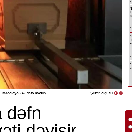
9
N
1
x
9
“
ə
k
9
“
b
9
Məqaləyə 242 dəfə baxılıb
Şriftin ölçüsü
 dəfn
ti dəyişir