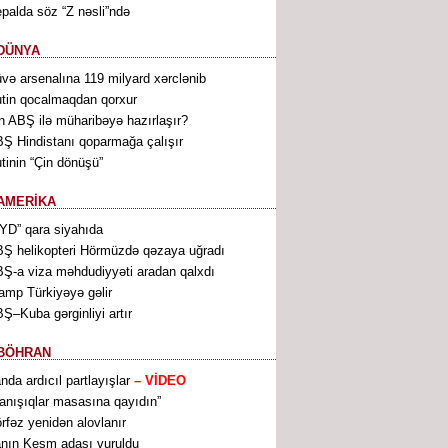
palda söz “Z nəsli”ndə
DÜNYA
və arsenalına 119 milyard xərclənib
tin qocalmaqdan qorxur
n ABŞ ilə müharibəyə hazırlaşır?
Ş Hindistanı qoparmağa çalışır
tinin “Çin dönüşü”
AMERİKA
YD” qara siyahıda
Ş helikopteri Hörmüzdə qəzaya uğradı
Ş-a viza məhdudiyyəti aradan qalxdı
amp Türkiyəyə gəlir
Ş–Kuba gərginliyi artır
BÖHRAN
anda ardıcıl partlayışlar
– VİDEO
anışıqlar masasına qayıdın”
rfəz yenidən alovlanır
anın Keşm adası vuruldu