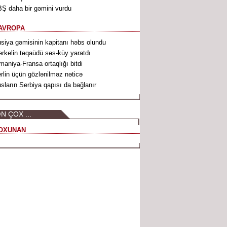
Ş daha bir gəmini vurdu
AVROPA
siya gəmisinin kapitanı həbs olundu
rkelin təqaüdü səs-küy yaratdı
maniya-Fransa ortaqlığı bitdi
rlin üçün gözlənilməz nəticə
sların Serbiya qapısı da bağlanır
N ÇOX ...
OXUNAN