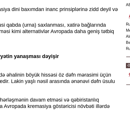
AB
asiya dini baxımdan inanc prinsiplərinə zidd deyil və
si qabda (urna) saxlanması, xatirə bağlarında
Ru
Me
lməsi kimi alternativlər Avropada daha geniş tətbiq
Al
Be
Ru
yətin yanaşması dəyişir
Ə
ədə əhalinin böyük hissəsi öz dəfn mərasimi üçün
ir. Lakin yaşlı nəsil arasında ənənəvi dəfn üsulu
şəhərləşmənin davam etməsi və qəbiristanlıq
 Avropada kremasiya göstəricisi növbəti illərdə