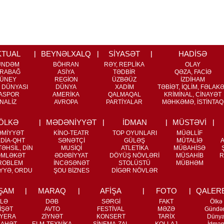
KTUAL
BEYNƏLXALQ
SİYASƏT
HADİSƏ
ÜNDƏM
BÖHRAN
RƏY, REPLİKA
OLAY
RABAĞ
ASİYA
TƏDBİR
QƏZA, FACİƏ
ÜNEY
REGİON
ÜZBƏÜZ
İZDİHAM
 DÜNYASI
DÜNYA
XADİM
TƏBİƏT, İQLİM, FƏLAK
ASPOR
AMERİKA
QALMAQAL
KRİMİNAL, CİNAYƏT
NALİZ
AVROPA
PARTİYALAR
MƏHKƏMƏ, İSTİNTAQ
ÖLKƏ
MƏDƏNİYYƏT
İDMAN
MÜSTƏVİ
ƏMİYYƏT
KİNO-TEATR
TOP OYUNLARI
MÜƏLLİF
DİA-QHT
SƏNƏTÇİ
GÜLƏŞ
MÜTALİƏ
ƏHSİL, DİN
MUSİQİ
ATLETİKA
MÜBAHİSƏ
MLƏKƏT
ƏDƏBİYYAT
DÖYÜŞ NÖVLƏRİ
MÜSAHİB
R
ROBLEM
İNCƏSƏNƏT
STOLÜSTÜ
MÜBHƏM
YYƏ, ORDU
ŞOU BİZNES
DİGƏR NÖVLƏR
ŞAM
MARAQ
AFİŞA
FOTO
QALER
İLƏ
DƏB
SƏRGİ
FAKT
Ölkə
İŞƏT
AVTO
FESTİVAL
MƏZƏ
Gündə
YERA
ZİYNƏT
KONSERT
TARİX
Düny