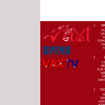
A
G
QA
G
TÜRK
Dİ
A
C
ME
ELM-T
MƏ
P
SƏHİ
YA
A
MƏ
KAR