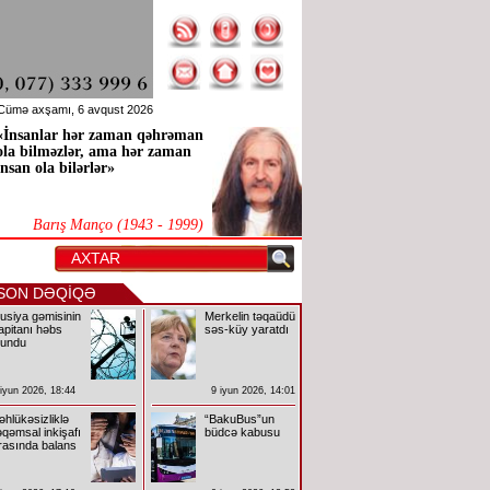
Cümə axşamı, 6 avqust 2026
«İnsanlar hər zaman qəhrəman
ola bilməzlər, ama hər zaman
insan ola bilərlər»
Barış Manço (1943 - 1999)
SON DƏQİQƏ
usiya gəmisinin
Merkelin təqaüdü
apitanı həbs
səs-küy yaratdı
lundu
 iyun 2026, 18:44
9 iyun 2026, 14:01
əhlükəsizliklə
“BakuBus”un
əqəmsal inkişafı
büdcə kabusu
rasında balans