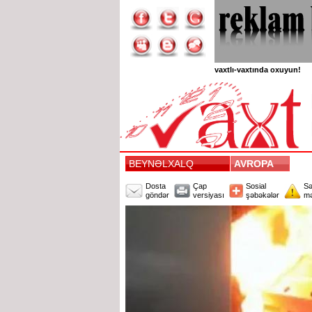
vaxtlı-vaxtında oxuyun!
BEYNƏLXALQ
AVROPA
Dosta
Çap
Sosial
Sə
göndər
versiyası
şəbəkələr
mə