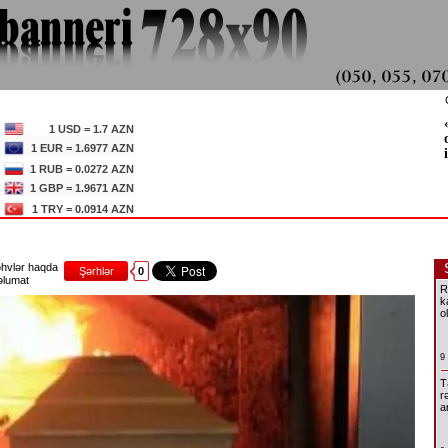
1 USD = 1.7 AZN
1 EUR = 1.6977 AZN
1 RUB = 0.0272 AZN
1 GBP = 1.9671 AZN
1 TRY = 0.0914 AZN
hvlər haqda
Şərhlər
0
lumat
R
k
o
9
T
r
a