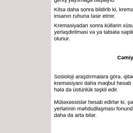
geniş yayılmağa başlayıb.
Kilsə daha sonra bildirib ki, krem
insanın ruhuna təsir etmir.
Kremasiyadan sonra küllərin xüsu
yerləşdirilməsi və ya təbiətə səpi
olunur.
Cəmiy
Sosioloji araşdırmalara görə, qit
kremasiyanı daha məqbul hesab ed
hələ də üstünlük təşkil edir.
Mütəxəssislər hesab edirlər ki, 
yerlərinin məhdudlaşması fonunda
daha da arta bilər.