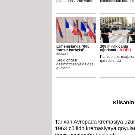
planlarına zərbə vurdu
çatmasından narazıdı
Ermənistanda “800
200 minlik çanta
fransız hərbçisi”
oğurlandı
– VİDEO
iddiası
Parisdə lüks mağaza
Seçki öncəsi
qarət olundu
dezinformasiya dalğası
güclənir
Kilsənin
Tarixən Avropada kremasiya uzun 
1963-cü ildə kremasiyaya qoyula