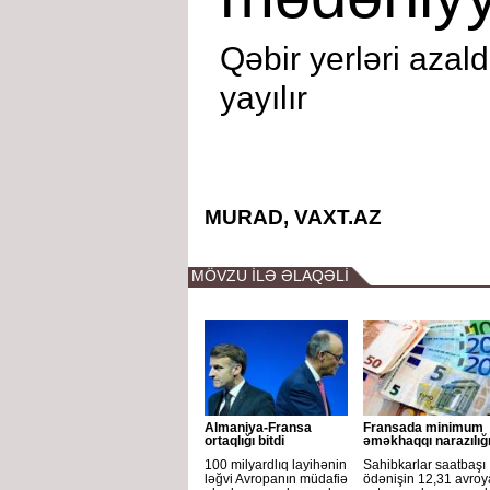
Qəbir yerləri azal
yayılır
MURAD, VAXT.AZ
MÖVZU İLƏ ƏLAQƏLİ
Almaniya-Fransa
Fransada minimum
ortaqlığı bitdi
əməkhaqqı narazılığ
100 milyardlıq layihənin
Sahibkarlar saatbaşı
ləğvi Avropanın müdafiə
ödənişin 12,31 avroy