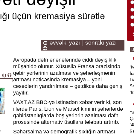
dığı üçün kremasiya sürətlə
əvvəlki yazı |
sonrakı yazı
Avropada dəfn ənənələrində ciddi dəyişiklik
müşahidə olunur. Xüsusilə Fransa ərazisində
“İ
qəbir yerlərinin azalması və şəhərləşmənin
İr
artması nəticəsində kremasiya – yəni
Li
cəsədlərin yandırılması – getdikcə daha geniş
Sa
yayılır.
“İ
VAXT.AZ BBC-yə istinadən xəbər verir ki, son
illərdə Paris, Lion və Marsel kimi iri şəhərlərdə
Ya
qəbiristanlıqlarda boş yerlərin azalması dəfn
Çi
ı
prosesində alternativ üsullara tələbatı artırıb.
“4
Şəhərsalma və demoqrafik sıxlığın artması
a
6 