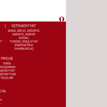
İQTİSADİYYAT
BANK, BİRJA, SIĞORTA
SƏNAYE, AQRAR
SOSİAL
ƏT
TURİZM, NƏQLİYYAT
ENERGETİKA
SAHİBKARLIQ
PROJE
TARİX
ARAŞDIRMA
ŞƏXSİYYƏT
EPORTYOR
TALELƏR
EYA
m
a