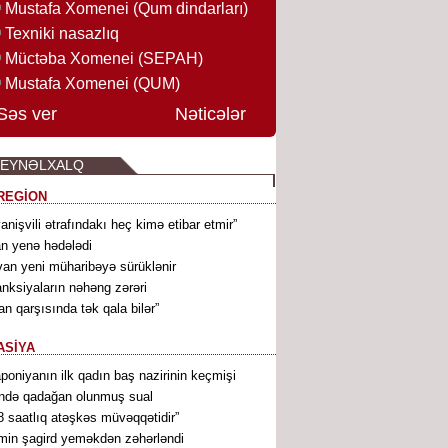
Mustafa Xomenei (Qum dindarları)
Texniki nasazlıq
Müctəba Xomenei (SEPAH)
Mustafa Xomenei (QUM)
Səs ver
Nəticələr
BEYNƏLXALQ
REGİON
vanişvili ətrafındakı heç kimə etibar etmir”
an yenə hədələdi
van yeni müharibəyə sürüklənir
nksiyaların nəhəng zərəri
ran qarşısında tək qala bilər”
ASİYA
poniyanın ilk qadın baş nazirinin keçmişi
ndə qadağan olunmuş sual
8 saatlıq atəşkəs müvəqqətidir”
min şagird yeməkdən zəhərləndi