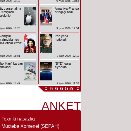
 iyun 2026, 17:19
9 iyun 2026, 13:52
üvə arsenalına
Almaniya-Fransa
19 milyard
ortaqlığı bitdi
ərclənib
 iyun 2026, 16:28
9 iyun 2026, 12:54
İvanişvili
İran yenə
trafındakı heç
hədələdi
imə etibar etmir”
 iyun 2026, 15:51
9 iyun 2026, 12:11
BakıKart” kartları
“BYD” qara
ahalaşdı
siyahıda
 iyun 2026, 14:47
9 iyun 2026, 11:18
1
2
3
4
5
ANKET
Texniki nasazlıq
Müctəba Xomenei (SEPAH)