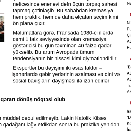
r
nəticəsində ənənəvi dəfn üçün torpaq sahəsi
Ne
tapmaq çətinləşib. Bu səbəbdən kremasiya
həm praktik, həm də daha əlçatan seçim kimi
ön plana çıxır.
Nü
Pu
Məlumatlara görə, Fransada 1980-ci illərdə
Çi
cəmi 1 faiz səviyyəsində olan kremasiya
AB
göstəricisi bu gün təxminən 40 faizə qədər
Pu
yüksəlib. Bu artım Avropada ümumi
tendensiyanın bir hissəsi kimi qiymətləndirilir.
Ekspertlər bu dəyişimi iki əsas faktor –
“B
AB
şəhərlərdə qəbir yerlərinin azalması və dini və
AB
sosial baxışların dəyişməsi ilə izah edirlər
Tr
AB
 qərarı dönüş nöqtəsi olub
İr
müddət qəbul edilməyib. Lakin Katolik Kilsəsi
“D
Kö
n qadağanı ləğv etdikdən sonra bu praktika yenidən
İr