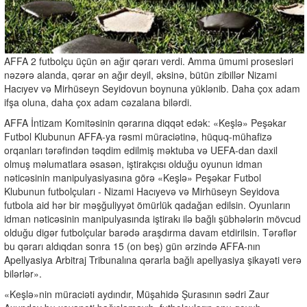
AFFA 2 futbolçu üçün ən ağır qərarı verdi. Amma ümumi prosesləri
nəzərə alanda, qərar ən ağır deyil, əksinə, bütün zibillər Nizami
Hacıyev və Mirhüseyn Seyidovun boynuna yüklənib. Daha çox adam
ifşa oluna, daha çox adam cəzalana bilərdi.
AFFA İntizam Komitəsinin qərarına diqqət edək: «Keşlə» Peşəkar
Futbol Klubunun AFFA-ya rəsmi müraciətinə, hüquq-mühafizə
orqanları tərəfindən təqdim edilmiş məktuba və UEFA-dan daxil
olmuş məlumatlara əsasən, iştirakçısı olduğu oyunun idman
nəticəsinin manipulyasiyasına görə «Keşlə» Peşəkar Futbol
Klubunun futbolçuları - Nizami Hacıyevə və Mirhüseyn Seyidova
futbola aid hər bir məşğuliyyət ömürlük qadağan edilsin. Oyunların
idman nəticəsinin manipulyasında iştirakı ilə bağlı şübhələrin mövcud
olduğu digər futbolçular barədə araşdırma davam etdirilsin. Tərəflər
bu qərarı aldıqdan sonra 15 (on beş) gün ərzində AFFA-nın
Apellyasiya Arbitraj Tribunalına qərarla bağlı apellyasiya şikayəti verə
bilərlər».
«Keşlə»nin müraciəti aydındır, Müşahidə Şurasının sədri Zaur