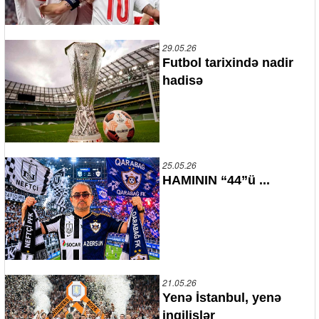
29.05.26
Futbol tarixində nadir
hadisə
25.05.26
HAMININ “44”ü ...
21.05.26
Yenə İstanbul, yenə
ingilislər