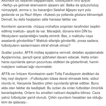
Axundov bu xəyanəti bağışlamayıb, futbolçuların onu qoyub
«Neftçi»yə getmək istəməsinin qisasını alır. Bəlkə də qoluzorluluq
nümayişidi, amma o, bu bacarığını Səlahət Ağayev eyni yolu
gedəndə və ya Rauf Əliyev «Kukesi»yə yollanda göstərə bilməmişdi.
Deməli, bu dəfə həqiqətən əldə hansısa faktlar var.
Komitənin qərarında «hüquq-mühafizə orqanları tərəfindən təqdim
edilmiş məktub» qeydi də var. Maraqlıdı, dünənə kimi DİN bu
fitbolçuların saxlanıldığını təsdiq etmirdi. Bəs, o məktubu nəyə
əsaslanıb göndəriblər? Məktub sifarişlə göndərilib, yoxsa sadəcə,
futbolçuların saxlanmasını etiraf etmək olmaz?
Suallar çoxdur, AFFA mütləq açıqlama verməli, detalları açıqlamalıdır.
Açıqlanmırsa, qərəzli qərar şübhələri davam edəcək. Hətta onları
hansı oyunlarda qanun pozuntusu etdikləri də göstərilməli, həmin
matçların nəticəsi ləğv olunmalıdır.
AFFA-nın İntizam Komitəsinin sədri Tofiq Fətullayevin dedikləri də
heç nəyi dəyişmir: «Futbolçuları iclasa dəvət etməsək belə, sübut
olundu ki, Hacıyevlə Seyidov çirkin oyunlarda iştirak ediblər. Bunu
əldə olan faktlar da təsdiqlədi. Bu üzdən də onları futboldan ömürlük
kənarlaşdırdıq. Onların bu əməlləri nəticəni dəyişdirə bilməz. Cəza
yalnız futbolçular şamil olunub. Çirkin oyunların hesabları isə olduğu
kimi də qalacaq».