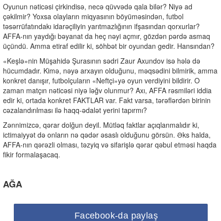
Oyunun nəticəsi çirkindisə, necə qüvvədə qala bilər? Niyə ad
çəkilmir? Yoxsa olayların miqyasının böyüməsindən, futbol
təsərrüfatındakı idarəçiliyin yarıtmazlığının ifşasından qorxurlar?
AFFA-nın yaydığı bəyanat da heç nəyi açmır, gözdən pərdə asmaq
üçündü. Amma etiraf edilir ki, söhbət bir oyundan gedir. Hansından?
«Keşlə»nin Müşahidə Şurasının sədri Zaur Axundov isə hələ də
hücumdadır. Kimə, nəyə arxayın olduğunu, məqsədini bilmirik, amma
konkret danışır, futbolçuların «Neftçi»yə oyun verdiyini bildirir. O
zaman matçın nəticəsi niyə ləğv olunmur? Axı, AFFA rəsmiləri iddia
edir ki, ortada konkret FAKTLAR var. Fakt varsa, tərəflərdən birinin
cəzalandırılması ilə haqq-ədalət yerini tapırmı?
Zənnimizcə, qərar dolğun deyil. Mütləq faktlar açıqlanmalıdır ki,
ictimaiyyət də onların nə qədər əsaslı olduğunu görsün. Əks halda,
AFFA-nın qərəzli olması, təzyiq və sifarişlə qərar qəbul etməsi haqda
fikir formalaşacaq.
AĞA
Facebook-da paylaş