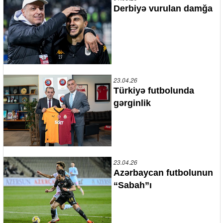
Derbiyə vurulan damğa
23.04.26
Türkiyə futbolunda
gərginlik
23.04.26
Azərbaycan futbolunun
“Sabah”ı