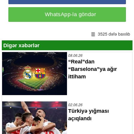
WhatsApp-la göndər
3525 dəfə baxılıb
Digər xəbərlər
08.06.26
“Real”dan
“Barselona”ya ağır
ittiham
02.06.26
Türkiyə yığması
açıqlandı