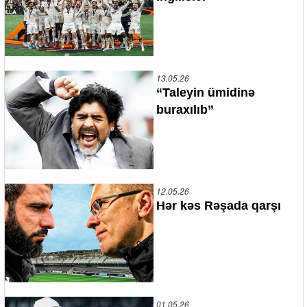
13.05.26
“Taleyin ümidinə
buraxılıb”
12.05.26
Hər kəs Rəşada qarşı
01.05.26