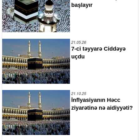
başlayır
21.05.26
7-ci təyyarə Ciddəyə
uçdu
21.10.25
İnflyasiyanın Həcc
ziyarətinə nə aidiyyəti?