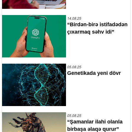
14.08.25
“Birdən-birə istifadədən
çıxarmaq səhv idi”
05.08.25
Genetikada yeni dövr
05.08.25
“Şamanlar ilahi olanla
birbaşa əlaqə qurur”