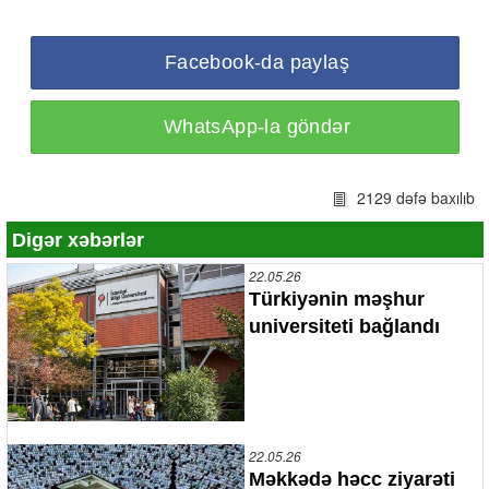
Facebook-da paylaş
WhatsApp-la göndər
2129 dəfə baxılıb
Digər xəbərlər
22.05.26
Türkiyənin məşhur
universiteti bağlandı
22.05.26
Məkkədə həcc ziyarəti