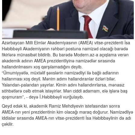
Azərbaycan Milli Elmlər Akademiyasının (AMEA) vitse-prezidenti İsa
Həbibbəyli Akademiyanın rəhbəri postuna namizəd olacağı barədə
fikirlərə münasibət bildirib. Bu barədə Modern.az-a açıqlama verən
akademik adının AMEA prezidentliyinə namizədlər sırasında
hallandırılmasını xoş qarşılamadığını deyib.
“Ümumiyyətlə, müxtəlif şəxslərin namizədliyi ilə bağlı adlarının
hallanması xoş deyil. Mənim adımı hallandıranlar özləri bilər.
Yalandan-palandan yayırlar. Kimin adını hallandırırlarsa, mənasız
söhbətlərə cəlb etmək istəyirlər. Mən ciddi adamam, elə işlərə baş
qoşmuram”, - deyə İ.Həbibbəyli vurğulayıb.
Qeyd edək ki, akademik Ramiz Mehdiyevin istefasından sonra
AMEA-nın yeni prezidentinin kim olacağı maraq doğurur. Namizədliyə
iddialar sırasında AMEA-nın vitse-prezidenti İsa Həbibbəylinin də adı
çəkilir.