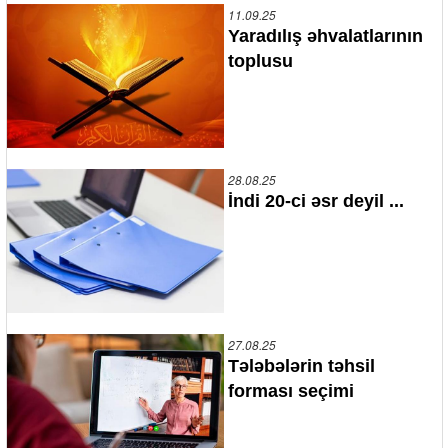
11.09.25
Yaradılış əhvalatlarının
toplusu
28.08.25
İndi 20-ci əsr deyil ...
27.08.25
Tələbələrin təhsil
forması seçimi