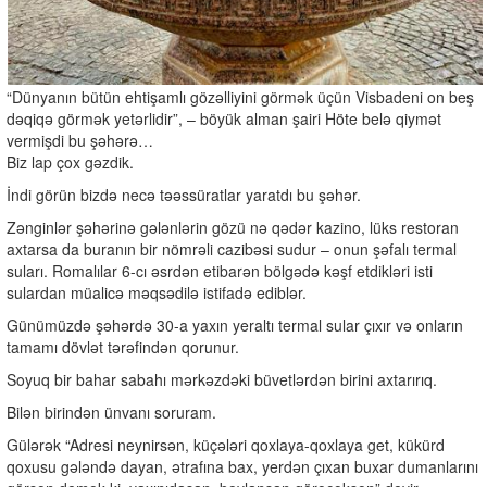
“Dünyanın bütün ehtişamlı gözəlliyini görmək üçün Visbadeni on beş
dəqiqə görmək yetərlidir”, – böyük alman şairi Höte belə qiymət
vermişdi bu şəhərə…
Biz lap çox gəzdik.
İndi görün bizdə necə təəssüratlar yaratdı bu şəhər.
Zənginlər şəhərinə gələnlərin gözü nə qədər kazino, lüks restoran
axtarsa da buranın bir nömrəli cazibəsi sudur – onun şəfalı termal
suları. Romalılar 6-cı əsrdən etibarən bölgədə kəşf etdikləri isti
sulardan müalicə məqsədilə istifadə ediblər.
Günümüzdə şəhərdə 30-a yaxın yeraltı termal sular çıxır və onların
tamamı dövlət tərəfindən qorunur.
Soyuq bir bahar sabahı mərkəzdəki büvetlərdən birini axtarırıq.
Bilən birindən ünvanı soruram.
Gülərək “Adresi neynirsən, küçələri qoxlaya-qoxlaya get, kükürd
qoxusu gələndə dayan, ətrafına bax, yerdən çıxan buxar dumanlarını