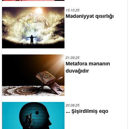
15.10.25
Mədəniyyət qısırlığı
01.09.25
Metafora mənanın
duvağıdır
20.08.25
... Şişirdilmiş eqo