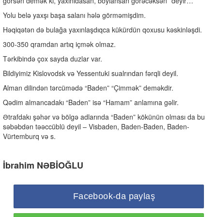
görsən demək ki, yaxınıdasan, boylansan görəcəksən” deyir…
Yolu belə yaxşı başa salanı hələ görməmişdim.
Həqiqətən də bulağa yaxınlaşdıqca kükürdün qoxusu kəskinləşdi.
300-350 qramdan artıq içmək olmaz.
Tərkibində çox sayda duzlar var.
Bildiyimiz Kislovodsk və Yessentuki sualrından fərqli deyil.
Alman dilindən tərcümədə “Baden” “Çimmək” deməkdir.
Qədim almancadakı “Baden” isə “Hamam” anlamına gəlir.
Ətrafdakı şəhər və bölgə adlarında “Baden” kökünün olması da bu
səbəbdən təəccüblü deyil – Visbaden, Baden-Baden, Baden-
Vürtemburq və s.
İbrahim NƏBİOĞLU
Facebook-da paylaş