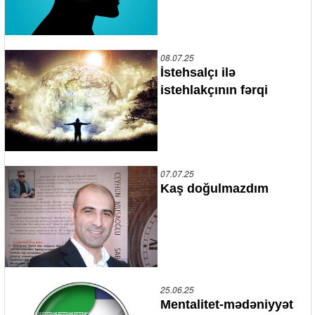
08.07.25
İstehsalçı ilə
istehlakçının fərqi
07.07.25
Kaş doğulmazdım
25.06.25
Mentalitet-mədəniyyət