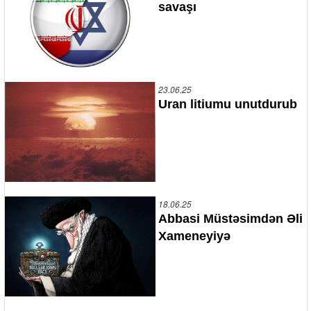
savaşı
23.06.25
Uran litiumu unutdurub
18.06.25
Abbasi Müstəsimdən Əli
Xameneyiyə