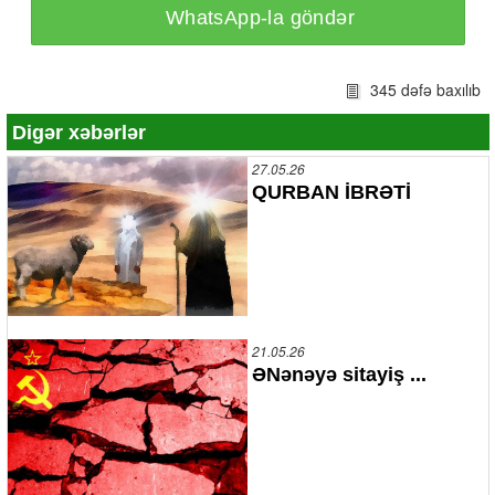
WhatsApp-la göndər
345 dəfə baxılıb
Digər xəbərlər
27.05.26
QURBAN İBRƏTİ
21.05.26
ƏNənəyə sitayiş ...