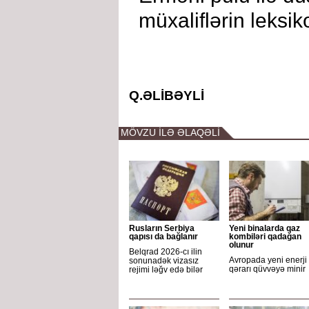
müxaliflərin leksik
Q.ƏLİBƏYLİ
MÖVZU İLƏ ƏLAQƏLİ
Rusların Serbiya
Yeni binalarda qaz
qapısı da bağlanır
kombiləri qadağan
olunur
Belqrad 2026-cı ilin
Avropada yeni enerji
sonunadək vizasız
qərarı qüvvəyə minir
rejimi ləğv edə bilər