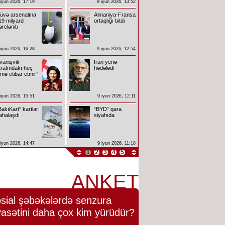
 iyun 2026, 17:19
9 iyun 2026, 13:52
üvə arsenalına
Almaniya-Fransa
19 milyard
ortaqlığı bitdi
ərclənib
 iyun 2026, 16:28
9 iyun 2026, 12:54
İvanişvili
İran yenə
trafındakı heç
hədələdi
imə etibar etmir”
 iyun 2026, 15:51
9 iyun 2026, 12:11
BakıKart” kartları
“BYD” qara
ahalaşdı
siyahıda
 iyun 2026, 14:47
9 iyun 2026, 11:18
1
2
3
4
5
ANKET
sial şəbəkələrdə senzura
yasətini daha çox kim yürüdür?