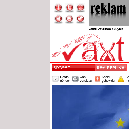
vaxtlı-vaxtında oxuyun!
SİYASƏT
RƏY, REPLİKA
Dosta
Çap
Sosial
Sə
göndər
versiyası
şəbəkələr
mə