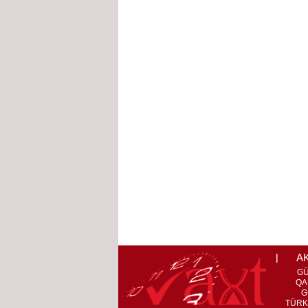
A
G
QA
G
TÜRK