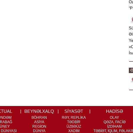
Öz
“P
Sü
Əl
Ye
«O
İs
Ə
KTUAL
BEYNƏLXALQ
SİYASƏT
HADİSƏ
ÜNDƏM
BÖHRAN
RƏY, REPLİKA
OLAY
RABAĞ
ASİYA
TƏDBİR
QƏZA, FACİƏ
ÜNEY
REGİON
ÜZBƏÜZ
İZDİHAM
 DÜNYASI
DÜNYA
XADİM
TƏBİƏT, İQLİM, FƏLAK