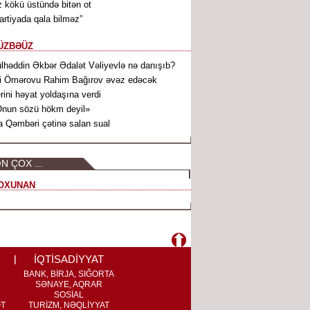
 kökü üstündə bitən ot
artiyada qala bilməz”
ÜZBƏÜZ
lhəddin Əkbər Ədalət Vəliyevlə nə danışıb?
i Ömərovu Rahim Bağırov əvəz edəcək
rini həyat yoldaşına verdi
nun sözü hökm deyil»
a Qəmbəri çətinə salan sual
N ÇOX ...
OXUNAN
İQTİSADİYYAT
BANK, BİRJA, SIĞORTA
SƏNAYE, AQRAR
SOSİAL
ƏT
TURİZM, NƏQLİYYAT