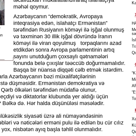
təcavüzkarı mükafatlandıraraq islahatçıya
Ka
məhəl qoymur.
Azərbaycanın “demokratik, Avropaya
inteqrasiya edən, islahatçı Ermənistan”
H
r
tərəfindən Rusiyanın köməyi ilə işğal olunmuş
Me
sə
ün
və təxminən 30 illik işğal dövründə İranın
İs
köməyi ilə viran qoyulmuş torpaqlarını azad
Tr
etdikdən sonra Avropa parlamentinin artıq
Qo
sayını unutduğum çoxsaylı qətnamələri
fonunda belə çıxışlar təəccüb doğurmamalıdır.
Başqa bir nüansa diqqəti cəlb etmək istərdim.
“K
rla Azərbaycanın bəzi müxalifətçilərinin
Mi
üstə düşməsidir. Ermənistan demokratiya və
AP
 Qərb ölkələri tərəfindən müdafiə olunur,
“E
eçdiyi və diktatorlar klubunda yer aldığı üçün
To
Bəlkə də. Hər halda düşünüləsi məsələdir.
əhlükəsizlik siyasəti üzrə ali nümayəndəsinin
Xa
əri və nəticələri erməni pulu ilə edilən bu cür cılız
Kü
ox, nisbətən ayıq başla təhlil olunmalıdır.
Qə