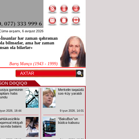
Cümə axşamı, 6 avqust 2026
«İnsanlar hər zaman qəhrəman
ola bilməzlər, ama hər zaman
insan ola bilərlər»
Barış Manço (1943 - 1999)
SON DƏQİQƏ
usiya gəmisinin
Merkelin təqaüdü
apitanı həbs
səs-küy yaratdı
lundu
 iyun 2026, 18:44
9 iyun 2026, 14:01
əhlükəsizliklə
“BakuBus”un
əqəmsal inkişafı
büdcə kabusu
rasında balans