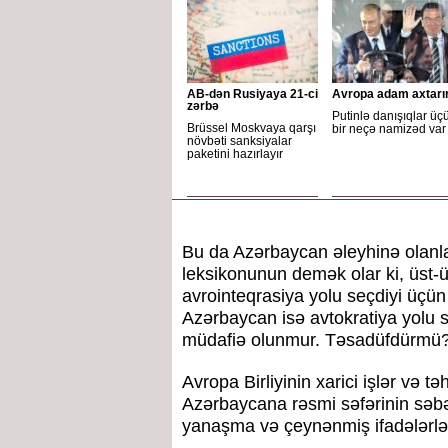
AB-dən Rusiyaya 21-ci
Avropa adam axtarı
zərbə
Putinlə danışıqlar üç
Brüssel Moskvaya qarşı
bir neçə namizəd var
növbəti sanksiyalar
paketini hazırlayır
Bu da Azərbaycan əleyhinə olanla
leksikonunun demək olar ki, üst-
avrointeqrasiya yolu seçdiyi üçün
Azərbaycan isə avtokratiya yolu s
müdafiə olunmur. Təsadüfdürmü? 
Avropa Birliyinin xarici işlər və t
Azərbaycana rəsmi səfərinin səbəbl
yanaşma və çeynənmiş ifadələrlə y