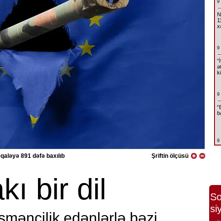
9
N
1
x
9
“
ə
k
9
“
b
9
qaləyə 891 dəfə baxılıb
Şriftin ölçüsü
kı bir dil
So
si
şmənçilik edənlərlə bəzi