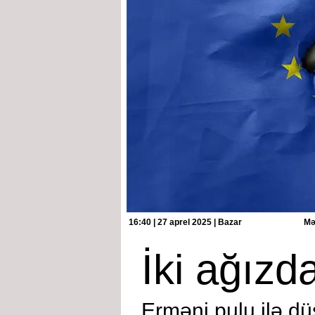
16:40 | 27 aprel 2025 | Bazar
Mə
İki ağızda
Erməni pulu ilə dü