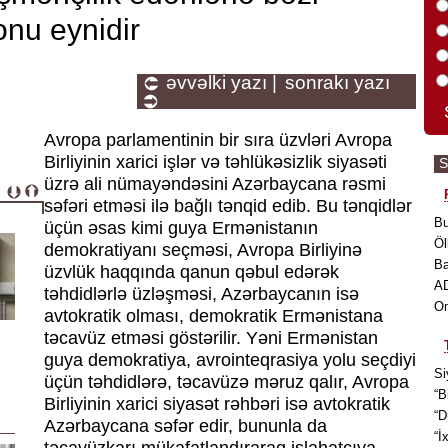
onu eynidir
əvvəlki yazı |
sonrakı yazı
Avropa parlamentinin bir sıra üzvləri Avropa
Birliyinin xarici işlər və təhlükəsizlik siyasəti
S
üzrə ali nümayəndəsini Azərbaycana rəsmi
səfəri etməsi ilə bağlı tənqid edib. Bu tənqidlər
Bu
üçün əsas kimi guya Ermənistanın
Öl
demokratiyanı seçməsi, Avropa Birliyinə
Ba
üzvlük haqqında qanun qəbul edərək
AD
təhdidlərlə üzləşməsi, Azərbaycanın isə
O
avtokratik olması, demokratik Ermənistana
təcavüz etməsi göstərilir. Yəni Ermənistan
guya demokratiya, avrointeqrasiya yolu seçdiyi
Si
üçün təhdidlərə, təcavüzə məruz qalır, Avropa
“B
Birliyinin xarici siyasət rəhbəri isə avtokratik
“D
Azərbaycana səfər edir, bununla da
“İ