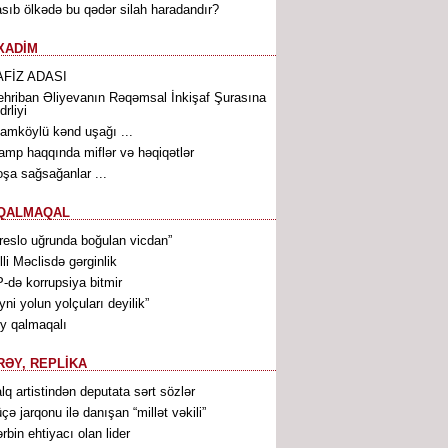
sıb ölkədə bu qədər silah haradandır?
XADİM
AFİZ ADASI
hriban Əliyevanın Rəqəmsal İnkişaf Şurasına
drliyi
lamköylü kənd uşağı ...
amp haqqında miflər və həqiqətlər
şa sağsağanlar ...
QALMAQAL
reslo uğrunda boğulan vicdan”
lli Məclisdə gərginlik
-də korrupsiya bitmir
yni yolun yolçuları deyilik”
y qalmaqalı
RƏY, REPLİKA
lq artistindən deputata sərt sözlər
çə jarqonu ilə danışan “millət vəkili”
rbin ehtiyacı olan lider