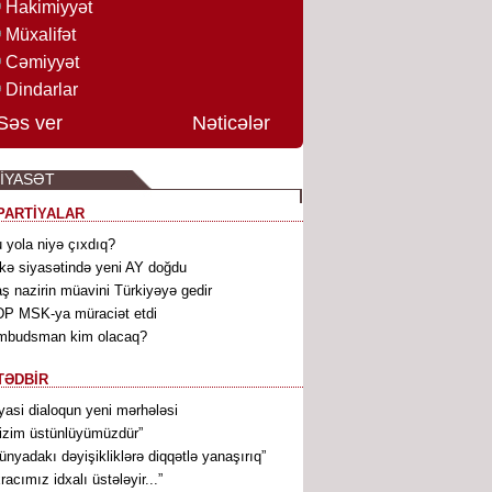
Hakimiyyət
Müxalifət
Cəmiyyət
Dindarlar
Səs ver
Nəticələr
İYASƏT
PARTİYALAR
 yola niyə çıxdıq?
kə siyasətində yeni AY doğdu
ş nazirin müavini Türkiyəyə gedir
P MSK-ya müraciət etdi
mbudsman kim olacaq?
TƏDBİR
yasi dialoqun yeni mərhələsi
izim üstünlüyümüzdür”
ünyadakı dəyişikliklərə diqqətlə yanaşırıq”
xracımız idxalı üstələyir...”