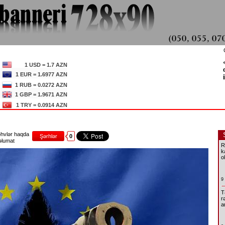
1 USD = 1.7 AZN
1 EUR = 1.6977 AZN
1 RUB = 0.0272 AZN
1 GBP = 1.9671 AZN
1 TRY = 0.0914 AZN
hvlər haqda
Şərhlər
0
lumat
R
k
o
9
T
r
a