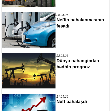
25.05.26
Neftin bahalanmasının
fəsadı
22.05.26
Dünya nəhəngindən
bədbin proqnoz
21.05.26
Neft bahalaşdı