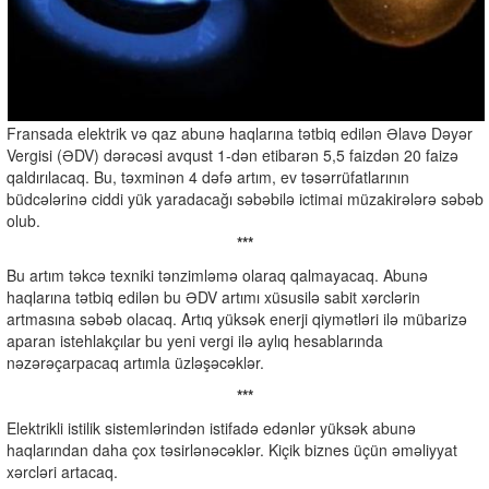
Fransada elektrik və qaz abunə haqlarına tətbiq edilən Əlavə Dəyər
Vergisi (ƏDV) dərəcəsi avqust 1-dən etibarən 5,5 faizdən 20 faizə
qaldırılacaq. Bu, təxminən 4 dəfə artım, ev təsərrüfatlarının
büdcələrinə ciddi yük yaradacağı səbəbilə ictimai müzakirələrə səbəb
olub.
***
Bu artım təkcə texniki tənzimləmə olaraq qalmayacaq. Abunə
haqlarına tətbiq edilən bu ƏDV artımı xüsusilə sabit xərclərin
artmasına səbəb olacaq. Artıq yüksək enerji qiymətləri ilə mübarizə
aparan istehlakçılar bu yeni vergi ilə aylıq hesablarında
nəzərəçarpacaq artımla üzləşəcəklər.
***
Elektrikli istilik sistemlərindən istifadə edənlər yüksək abunə
haqlarından daha çox təsirlənəcəklər. Kiçik biznes üçün əməliyyat
xərcləri artacaq.