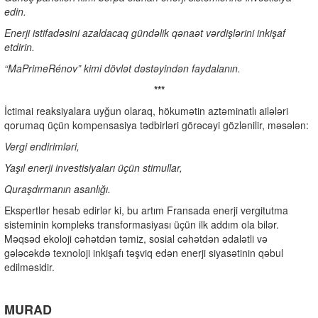
edin.
Enerji istifadəsini azaldacaq gündəlik qənaət vərdişlərini inkişaf
etdirin.
“MaPrimeRénov” kimi dövlət dəstəyindən faydalanın.
***
İctimai reaksiyalara uyğun olaraq, hökumətin aztəminatlı ailələri
qorumaq üçün kompensasiya tədbirləri görəcəyi gözlənilir, məsələn:
Vergi endirimləri,
Yaşıl enerji investisiyaları üçün stimullar,
Quraşdırmanın asanlığı.
Ekspertlər hesab edirlər ki, bu artım Fransada enerji vergitutma
sisteminin kompleks transformasiyası üçün ilk addım ola bilər.
Məqsəd ekoloji cəhətdən təmiz, sosial cəhətdən ədalətli və
gələcəkdə texnoloji inkişafı təşviq edən enerji siyasətinin qəbul
edilməsidir.
MURAD