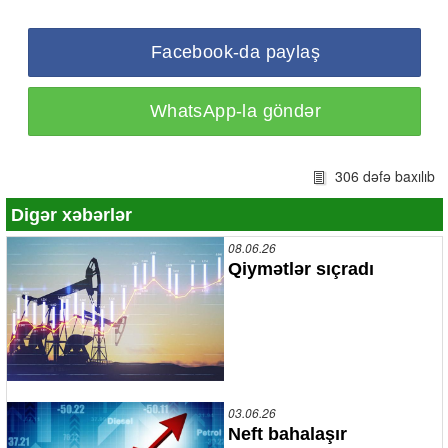
Facebook-da paylaş
WhatsApp-la göndər
306 dəfə baxılıb
Digər xəbərlər
08.06.26
Qiymətlər sıçradı
03.06.26
Neft bahalaşır