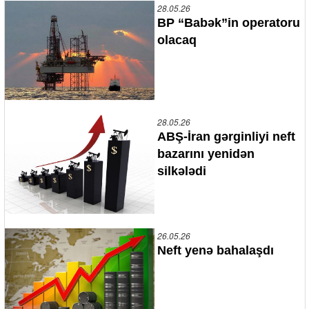
28.05.26
BP “Babək”in operatoru
olacaq
28.05.26
ABŞ-İran gərginliyi neft
bazarını yenidən
silkələdi
26.05.26
Neft yenə bahalaşdı