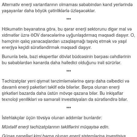
Alternativ enerji variantlarının olmaması səbəbindən kənd yerlərində
yaşayanlar daha böyük çətinliklərlə üzləşəcəklər.
***
Hökumətin bəyanatına görə, bu qərar enerji sektorunu digər mal və
xidmətlər üzrə ƏDV dərəcələrinə uyğunlaşdırmaq məqsədi daşıyır. O,
həmçinin qalıq yanacaqlardan uzaqlaşmağı təşviq etmək və yaşıl
enerjiyə keçidi sürətləndirmək məqsədi daşıyır.
Bununla belə, bəzi ekspertlər dövlət büdcəsinin bərpası cəhdlərinin
bu səbəblərdən kənarda daha həlledici olduğunu irəli sürürlər.
***
Təchizatçılar yeni qiymət tənzimləmələrinə qarşı daha cəlbedici və
davamlı enerji paketləri təklif edə bilərlər. Bərpa olunan enerji
şirkətləri bazarda daha üstün mövqe qazana bilər. Bu inkişaflar
texnoloji yenilikləri və səmərəli investisiyaları da sürətləndirə bilər.
***
İstehlakçılar üçün tövsiyə olunan addımlar bunlardır:
Müxtəlif enerji təchizatçılarının təkliflərini müqayisə edin.
Günəş panelləri kimi bərpa olunan enerji sistemlərinə investisiya