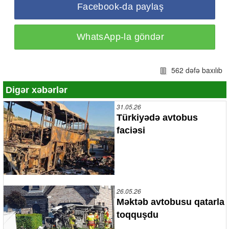
Facebook-da paylaş
WhatsApp-la göndər
562 dəfə baxılıb
Digər xəbərlər
31.05.26
Türkiyədə avtobus
faciəsi
26.05.26
Məktəb avtobusu qatarla
toqquşdu