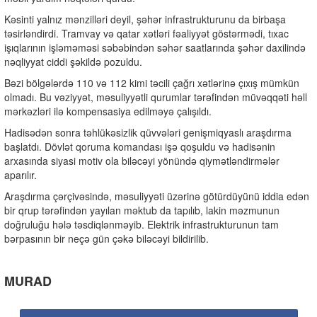
Kəsinti yalnız mənzilləri deyil, şəhər infrastrukturunu da birbaşa
təsirləndirdi. Tramvay və qatar xətləri fəaliyyət göstərmədi, tıxac
işıqlarının işləməməsi səbəbindən səhər saatlarında şəhər daxilində
nəqliyyat ciddi şəkildə pozuldu.
Bəzi bölgələrdə 110 və 112 kimi təcili çağrı xətlərinə çıxış mümkün
olmadı. Bu vəziyyət, məsuliyyətli qurumlar tərəfindən müvəqqəti həll
mərkəzləri ilə kompensasiya edilməyə çalışıldı.
Hadisədən sonra təhlükəsizlik qüvvələri genişmiqyaslı araşdırma
başlatdı. Dövlət qoruma komandası işə qoşuldu və hadisənin
arxasında siyasi motiv ola biləcəyi yönündə qiymətləndirmələr
aparılır.
Araşdırma çərçivəsində, məsuliyyəti üzərinə götürdüyünü iddia edən
bir qrup tərəfindən yayılan məktub da tapılıb, lakin məzmunun
doğruluğu hələ təsdiqlənməyib. Elektrik infrastrukturunun tam
bərpasının bir neçə gün çəkə biləcəyi bildirilib.
MURAD