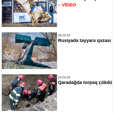
– VİDEO
06.05.26
Rusiyada təyyarə qəzası
24.04.26
Qaradağda torpaq çökdü