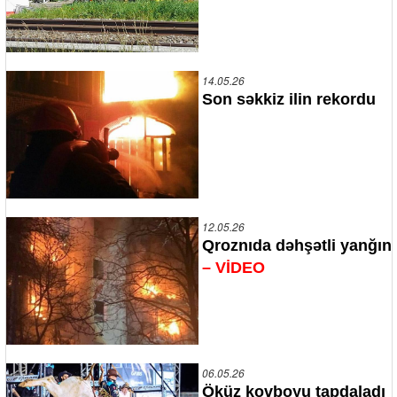
14.05.26
Son səkkiz ilin rekordu
12.05.26
Qroznıda dəhşətli yanğın
– VİDEO
06.05.26
Öküz kovboyu tapdaladı