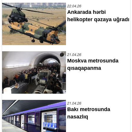
22.04.26
Ankarada hərbi
helikopter qəzaya uğradı
21.04.26
Moskva metrosunda
qısaqapanma
21.04.26
Bakı metrosunda
nasazlıq