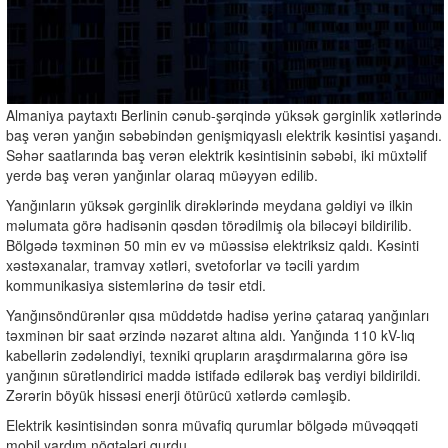
Almaniya paytaxtı Berlinin cənub-şərqində yüksək gərginlik xətlərində
baş verən yanğın səbəbindən genişmiqyaslı elektrik kəsintisi yaşandı.
Səhər saatlarında baş verən elektrik kəsintisinin səbəbi, iki müxtəlif
yerdə baş verən yanğınlar olaraq müəyyən edilib.
Yanğınların yüksək gərginlik dirəklərində meydana gəldiyi və ilkin
məlumata görə hadisənin qəsdən törədilmiş ola biləcəyi bildirilib.
Bölgədə təxminən 50 min ev və müəssisə elektriksiz qaldı. Kəsinti
xəstəxanalar, tramvay xətləri, svetoforlar və təcili yardım
kommunikasiya sistemlərinə də təsir etdi.
Yanğınsöndürənlər qısa müddətdə hadisə yerinə çataraq yanğınları
təxminən bir saat ərzində nəzarət altına aldı. Yanğında 110 kV-lıq
kabellərin zədələndiyi, texniki qrupların araşdırmalarına görə isə
yanğının sürətləndirici maddə istifadə edilərək baş verdiyi bildirildi.
Zərərin böyük hissəsi enerji ötürücü xətlərdə cəmləşib.
Elektrik kəsintisindən sonra müvafiq qurumlar bölgədə müvəqqəti
mobil yardım nöqtələri qurdu.