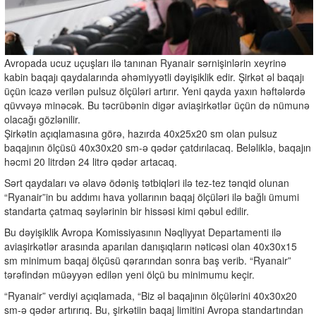
Avropada ucuz uçuşları ilə tanınan Ryanair sərnişinlərin xeyrinə
kabin baqajı qaydalarında əhəmiyyətli dəyişiklik edir. Şirkət əl baqajı
üçün icazə verilən pulsuz ölçüləri artırır. Yeni qayda yaxın həftələrdə
qüvvəyə minəcək. Bu təcrübənin digər aviaşirkətlər üçün də nümunə
olacağı gözlənilir.
Şirkətin açıqlamasına görə, hazırda 40x25x20 sm olan pulsuz
baqajının ölçüsü 40x30x20 sm-ə qədər çatdırılacaq. Beləliklə, baqajın
həcmi 20 litrdən 24 litrə qədər artacaq.
Sərt qaydaları və əlavə ödəniş tətbiqləri ilə tez-tez tənqid olunan
“Ryanair”in bu addımı hava yollarının baqaj ölçüləri ilə bağlı ümumi
standarta çatmaq səylərinin bir hissəsi kimi qəbul edilir.
Bu dəyişiklik Avropa Komissiyasının Nəqliyyat Departamenti ilə
aviaşirkətlər arasında aparılan danışıqların nəticəsi olan 40x30x15
sm minimum baqaj ölçüsü qərarından sonra baş verib. “Ryanair”
tərəfindən müəyyən edilən yeni ölçü bu minimumu keçir.
“Ryanair” verdiyi açıqlamada, “Biz əl baqajının ölçülərini 40x30x20
sm-ə qədər artırırıq. Bu, şirkətiin baqaj limitini Avropa standartından