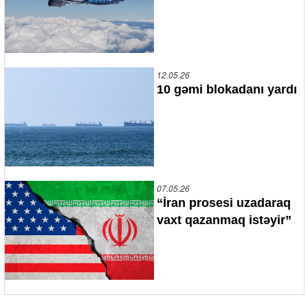
12.05.26
10 gəmi blokadanı yardı
07.05.26
“İran prosesi uzadaraq
vaxt qazanmaq istəyir”