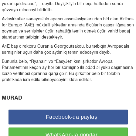
yuxarı qaldıracaq”, – deyib. Dəyişikliyin bir neçə həftədən sonra
qüvvəyə minəcəyi bildirilib.
Aviaşirkətlər sənayesinin aparıcı assosiasiyalarından biri olan Airlines
for Europe (A4E) müxtəlif şirkətlər arasında ölçülərin çaşqınlığına son
qoymaq və sərnişinlər üçün rahatlığı təmin etmək üçün vahid baqaj
standartının tətbiqini dəstəkləyir.
A4E baş direktoru Ourania Georgoutsakou, bu tətbiqin Avropadakı
sərnişinlər üçün daha çox aydınlıq təmin edəcəyini deyib.
Bununla belə, “Ryanair” və “EasyJet” kimi şirkətlər Avropa
Parlamentinin keçən ay hər bir sərnişinə iki ədəd əl yükü daşımasına
icazə verilməsi qərarına qarşı çıxır. Bu şirkətlər belə bir tələbin
praktikada icra edilə bilməyəcəyini iddia edirlər.
MURAD
Facebook-da paylaş
WhatsApp-la göndər