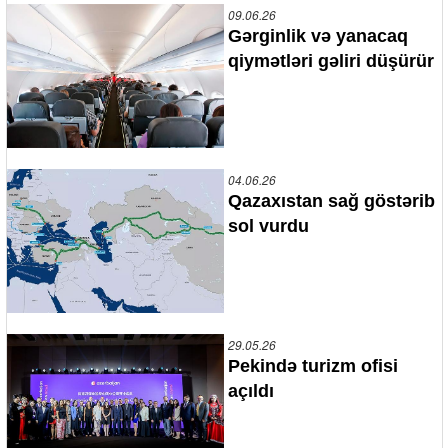
09.06.26
Gərginlik və yanacaq
qiymətləri gəliri düşürür
04.06.26
Qazaxıstan sağ göstərib
sol vurdu
29.05.26
Pekində turizm ofisi
açıldı