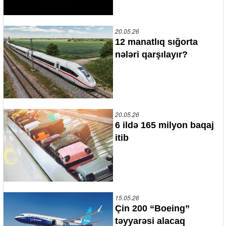
20.05.26
12 manatlıq sığorta
nələri qarşılayır?
20.05.26
6 ildə 165 milyon baqaj
itib
15.05.26
Çin 200 “Boeing”
təyyarəsi alacaq