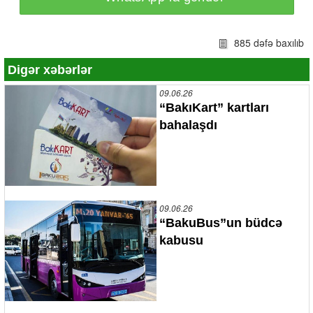
885 dəfə baxılıb
Digər xəbərlər
09.06.26
“BakıKart” kartları
bahalaşdı
09.06.26
“BakuBus”un büdcə
kabusu