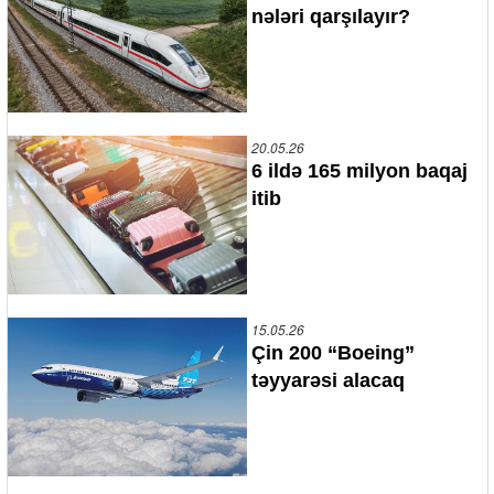
nələri qarşılayır?
20.05.26
6 ildə 165 milyon baqaj
itib
15.05.26
Çin 200 “Boeing”
təyyarəsi alacaq