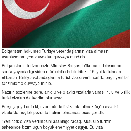
Bolqarıstan hökuməti Türkiyə vətəndaşlarının viza almasını
asanlaşdıran yeni qaydaları qüvvəyə mindirib.
Bolqarıstanın turizm naziri Miroslav Borşoş, hökumətin iclasından
sonra yayımladığı video müraciətində bildirib ki, 15 iyul tarixindən
etibarən Türkiyə vətəndaşlarına turist vizası verilməsi ilə bağlı yeni bir
tənzimləmə qüvvəyə minib.
Nazirin sözlərinə görə, artıq 3 və 6 aylıq vizalarla yanaşı, 1, 3 və 5 illik
turist vizaları da təqdim olunacaq.
Borşoş qeyd edib ki, uzunmüddətli viza ala bilmək üçün əvvəlki
vizalarda heç bir pozuntu halının olmaması əsas şərtdir.
“Yeni tətbiq viza verilməsini asanlaşdıracaq. Xüsusilə turizm
sahəsində bizim üçün böyük əhəmiyyət daşıyır. Bu viza