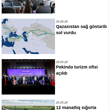
04.06.26
Qazaxıstan sağ göstərib
sol vurdu
29.05.26
Pekində turizm ofisi
açıldı
20.05.26
12 manatlıq sığorta