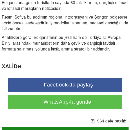
Bolqarıstana gələn turistlərin sayında 60 faizlik artım, qarşılıqlı etimad
və iqtisadi maraqların nəticəsidir.
Rəsmi Sofiya bu addımın regional inteqrasiyanı və Şengen bölgəsinə
keçid öncəsi sadələşdirilmiş modelləri sınamaq məqsədi daşıdığını da
istisna etmir.
Analitiklərə görə, Bolqarıstanın bu jesti həm də Türkiyə ilə Avropa
Birliyi arasındakı münasibətlərin daha çevik və qarşılıqlı faydalı
formata salınması yolunda kiçik, amma strateji bir addımdır.
XALİDƏ
Facebook-da paylaş
WhatsApp-la göndər
964 dəfə baxılıb