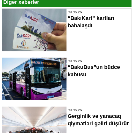
Digər xəbərlər
09.06.26
“BakıKart” kartları
bahalaşdı
09.06.26
“BakuBus”un büdcə
kabusu
09.06.26
Gərginlik və yanacaq
qiymətləri gəliri düşürür