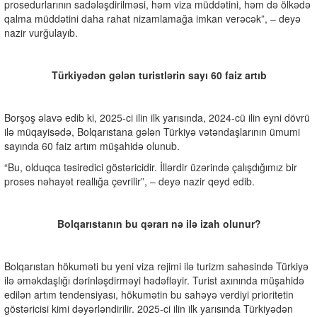
prosedurlarının sadələşdirilməsi, həm viza müddətini, həm də ölkədə
qalma müddətini daha rahat nizamlamağa imkan verəcək”, – deyə
nazir vurğulayıb.
Türkiyədən gələn turistlərin sayı 60 faiz artıb
Borşoş əlavə edib ki, 2025-ci ilin ilk yarısında, 2024-cü ilin eyni dövrü
ilə müqayisədə, Bolqarıstana gələn Türkiyə vətəndaşlarının ümumi
sayında 60 faiz artım müşahidə olunub.
“Bu, olduqca təsiredici göstəricidir. İllərdir üzərində çalışdığımız bir
proses nəhayət reallığa çevrilir”, – deyə nazir qeyd edib.
Bolqarıstanın bu qərarı nə ilə izah olunur?
Bolqarıstan hökuməti bu yeni viza rejimi ilə turizm sahəsində Türkiyə
ilə əməkdaşlığı dərinləşdirməyi hədəfləyir. Turist axınında müşahidə
edilən artım tendensiyası, hökumətin bu sahəyə verdiyi prioritetin
göstəricisi kimi dəyərləndirilir. 2025-ci ilin ilk yarısında Türkiyədən