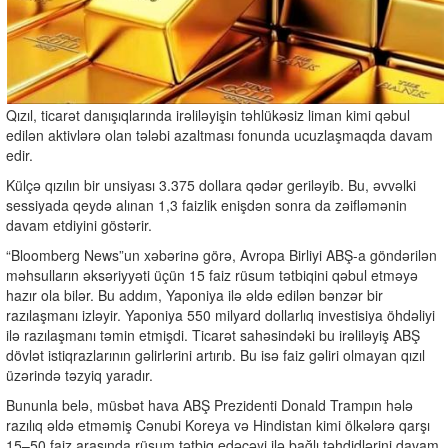
Qızıl, ticarət danışıqlarında irəliləyişin təhlükəsiz liman kimi qəbul
edilən aktivlərə olan tələbi azaltması fonunda ucuzlaşmaqda davam
edir.
Külçə qızılın bir unsiyası 3.375 dollara qədər geriləyib. Bu, əvvəlki
sessiyada qeydə alınan 1,3 faizlik enişdən sonra da zəifləmənin
davam etdiyini göstərir.
“Bloomberg News”un xəbərinə görə, Avropa Birliyi ABŞ-a göndərilən
məhsulların əksəriyyəti üçün 15 faiz rüsum tətbiqini qəbul etməyə
hazır ola bilər. Bu addım, Yaponiya ilə əldə edilən bənzər bir
razılaşmanı izləyir. Yaponiya 550 milyard dollarlıq investisiya öhdəliyi
ilə razılaşmanı təmin etmişdi. Ticarət sahəsindəki bu irəliləyiş ABŞ
dövlət istiqrazlarının gəlirlərini artırıb. Bu isə faiz gəliri olmayan qızıl
üzərində təzyiq yaradır.
Bununla belə, müsbət hava ABŞ Prezidenti Donald Trampın hələ
razılıq əldə etməmiş Cənubi Koreya və Hindistan kimi ölkələrə qarşı
15–50 faiz arasında rüsum tətbiq edəcəyi ilə bağlı təhdidlərini davam