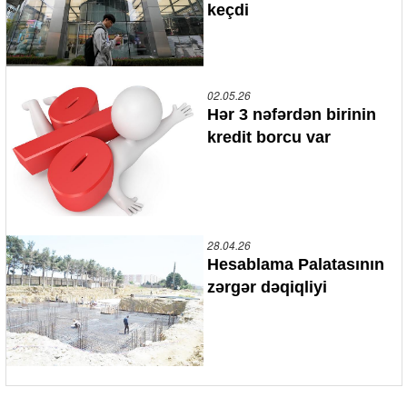
keçdi
02.05.26
Hər 3 nəfərdən birinin
kredit borcu var
28.04.26
Hesablama Palatasının
zərgər dəqiqliyi