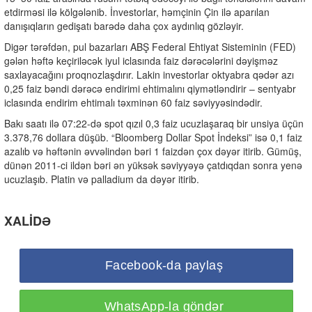
etdirməsi ilə kölgələnib. İnvestorlar, həmçinin Çin ilə aparılan
danışıqların gedişatı barədə daha çox aydınlıq gözləyir.
Digər tərəfdən, pul bazarları ABŞ Federal Ehtiyat Sisteminin (FED)
gələn həftə keçiriləcək iyul iclasında faiz dərəcələrini dəyişməz
saxlayacağını proqnozlaşdırır. Lakin investorlar oktyabra qədər azı
0,25 faiz bəndi dərəcə endirimi ehtimalını qiymətləndirir – sentyabr
iclasında endirim ehtimalı təxminən 60 faiz səviyyəsindədir.
Bakı saatı ilə 07:22-də spot qızıl 0,3 faiz ucuzlaşaraq bir unsiya üçün
3.378,76 dollara düşüb. “Bloomberg Dollar Spot İndeksi” isə 0,1 faiz
azalıb və həftənin əvvəlindən bəri 1 faizdən çox dəyər itirib. Gümüş,
dünən 2011-ci ildən bəri ən yüksək səviyyəyə çatdıqdan sonra yenə
ucuzlaşıb. Platin və palladium da dəyər itirib.
XALİDƏ
Facebook-da paylaş
WhatsApp-la göndər