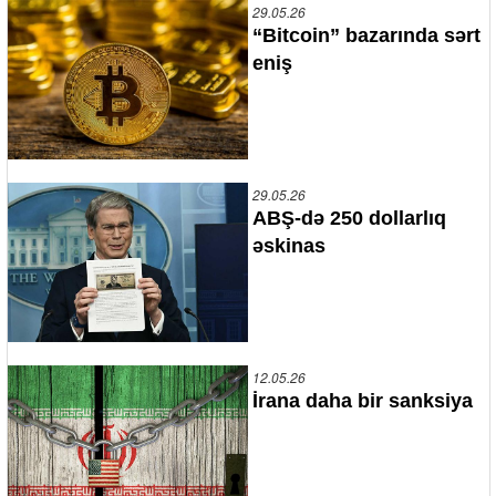
29.05.26
“Bitcoin” bazarında sərt
eniş
29.05.26
ABŞ-də 250 dollarlıq
əskinas
12.05.26
İrana daha bir sanksiya