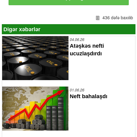
436 dəfə baxılıb
Digər xəbərlər
04.06.26
Atəşkəs nefti
ucuzlaşdırdı
01.06.26
Neft bahalaşdı