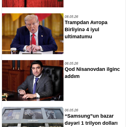
08.05.26
Trampdan Avropa
Birliyinə 4 iyul
ultimatumu
06.05.26
Qod Nisanovdan ilginc
addım
06.05.26
“Samsung”un bazar
dəyəri 1 trilyon dolları