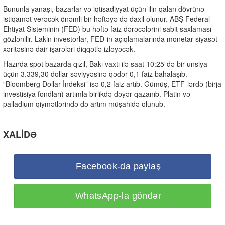
Bununla yanaşı, bazarlar və iqtisadiyyat üçün ilin qalan dövrünə
istiqamət verəcək önəmli bir həftəyə də daxil olunur. ABŞ Federal
Ehtiyat Sisteminin (FED) bu həftə faiz dərəcələrini sabit saxlaması
gözlənilir. Lakin investorlar, FED-in açıqlamalarında monetar siyasət
xəritəsinə dair işarələri diqqətlə izləyəcək.
Hazırda spot bazarda qızıl, Bakı vaxtı ilə saat 10:25-də bir unsiya
üçün 3.339,30 dollar səviyyəsinə qədər 0,1 faiz bahalaşıb.
“Bloomberg Dollar İndeksi” isə 0,2 faiz artıb. Gümüş, ETF-lərdə (birja
investisiya fondları) artımla birlikdə dəyər qazanıb. Platin və
palladium qiymətlərində də artım müşahidə olunub.
XALİDƏ
Facebook-da paylaş
WhatsApp-la göndər