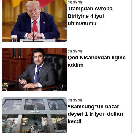
08.05.26
Trampdan Avropa
Birliyinə 4 iyul
ultimatumu
06.05.26
Qod Nisanovdan ilginc
addım
06.05.26
“Samsung”un bazar
dəyəri 1 trilyon dolları
keçdi