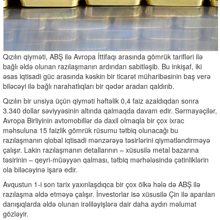
Qızılın qiyməti, ABŞ ilə Avropa İttifaqı arasında gömrük tarifləri ilə
bağlı əldə olunan razılaşmanın ardından sabitləşib. Bu inkişaf, iki
əsas iqtisadi güc arasında kəskin bir ticarət müharibəsinin baş verə
biləcəyi ilə bağlı narahatlıqları bir qədər aradan qaldırıb.
Qızılın bir unsiya üçün qiyməti həftəlik 0,4 faiz azaldıqdan sonra
3.340 dollar səviyyəsinin altında qalmaqda davam edir. Sərmayəçilər,
Avropa Birliyinin avtomobillər də daxil olmaqla bir çox ixrac
məhsuluna 15 faizlik gömrük rüsumu tətbiq olunacağı bu
razılaşmanın qlobal iqtisadi mənzərəyə təsirlərini qiymətləndirməyə
çalışır. Lakin razılaşmanın detallarının – xüsusilə metal bazarına
təsirinin – qeyri-müəyyən qalması, tətbiq mərhələsində çətinliklərin
ola biləcəyinə işarə edir.
Avqustun 1-i son tarix yaxınlaşdıqca bir çox ölkə hələ də ABŞ ilə
razılaşma əldə etməyə çalışır. İnvestorlar isə xüsusilə Çin ilə aparılan
danışıqlarda əldə olunan irəliləyişlərə dair daha aydın məlumat
gözləyir.