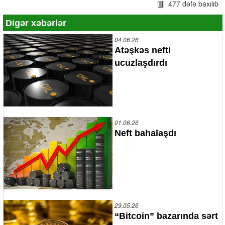
477 dəfə baxılıb
Digər xəbərlər
04.06.26
Atəşkəs nefti
ucuzlaşdırdı
01.06.26
Neft bahalaşdı
29.05.26
“Bitcoin” bazarında sərt