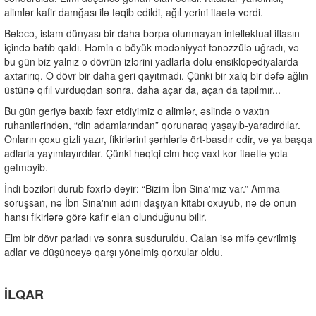
alimlər kafir damğası ilə təqib edildi, ağıl yerini itaətə verdi.
Beləcə, islam dünyası bir daha bərpa olunmayan intellektual iflasın
içində batıb qaldı. Həmin o böyük mədəniyyət tənəzzülə uğradı, və
bu gün biz yalnız o dövrün izlərini yadlarla dolu ensiklopediyalarda
axtarırıq. O dövr bir daha geri qayıtmadı. Çünki bir xalq bir dəfə ağlın
üstünə qıfıl vurduqdan sonra, daha açar da, açan da tapılmır...
Bu gün geriyə baxıb fəxr etdiyimiz o alimlər, əslində o vaxtın
ruhanilərindən, “din adamlarından” qorunaraq yaşayıb-yaradırdılar.
Onların çoxu gizli yazır, fikirlərini şərhlərlə ört-basdır edir, və ya başqa
adlarla yayımlayırdılar. Çünki həqiqi elm heç vaxt kor itaətlə yola
getməyib.
İndi bəziləri durub fəxrlə deyir: “Bizim İbn Sina'mız var.” Amma
soruşsan, nə İbn Sina'nın adını daşıyan kitabı oxuyub, nə də onun
hansı fikirlərə görə kafir elan olunduğunu bilir.
Elm bir dövr parladı və sonra susduruldu. Qalan isə mifə çevrilmiş
adlar və düşüncəyə qarşı yönəlmiş qorxular oldu.
İLQAR