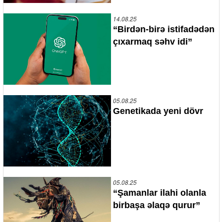
14.08.25
“Birdən-birə istifadədən
çıxarmaq səhv idi”
05.08.25
Genetikada yeni dövr
05.08.25
“Şamanlar ilahi olanla
birbaşa əlaqə qurur”