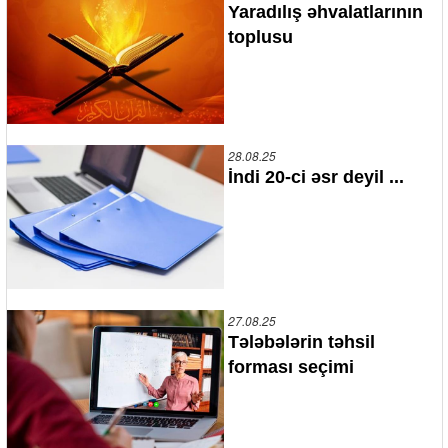
Yaradılış əhvalatlarının
toplusu
28.08.25
İndi 20-ci əsr deyil ...
27.08.25
Tələbələrin təhsil
forması seçimi