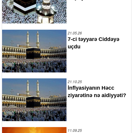
21.05.26
7-ci təyyarə Ciddəyə
uçdu
21.10.25
İnflyasiyanın Həcc
ziyarətinə nə aidiyyəti?
11.09.25