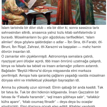
İslam tarixində bir dövr olub – elə bir dövr ki, sonra səssizcə tarix
səhnəsindən silinib, arxasınca yalnız tozlu kitab səhifələrində iz
buraxıb. Müsəlmanların bu gün ağızdolusu təriflədikləri, “islam
alimləri” deyə göylərə qaldırdıqları o adlar – İbn Sina, Əl-Fərabi, Əl-
Biruni, İbn Rüşd, Zəhravi, Əl-Xarəzmi və başqaları — məhz həmin
dövrün insanları idi.
O zamanlar elm çiçəklənmişdi. Astronomiya səmalara çatırdı,
riyaziyyat yeni üfüqlər açırdı, tibb insan ömrünü uzatmağa çalışırdı,
kimya və fəlsəfə isə təbiəti və insanı anlamağın yollarını axtarırdı.
Bağdadın "Beytül-Hikmə"si dünya miqyasında elmi mərkəzə
çevrilmişdi. Avropa hələ qaranlıq çağlarını yaşadığı vaxtda müsəlman
dünyası elmi və intellektual yüksəlişin bayraqdarı idi.
Amma bu yüksəliş uzun sürmədi. Elmin qabağı bir anda kəsildi. Tək
bir fətva ilə. Tək bir dini hökmün kölgəsində. İmam Qəzzalinin bir
fətvası ilə “Fəlsəfə haramdır”, “əql insanı şübhəyə salır”, “təfəkkür
küfrə aparır”, “kitab oxumaq fitnədir” – deyə-deyə bu ocaqlar
söndürüldü. Elmi düşüncə günah elan edildi. Kitablar yandırıldı,