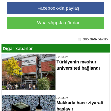
Facebook-da paylaş
WhatsApp-la göndər
365 dəfə baxılıb
Digər xəbərlər
22.05.26
Türkiyənin məşhur
universiteti bağlandı
22.05.26
Məkkədə həcc ziyarəti
başlayır