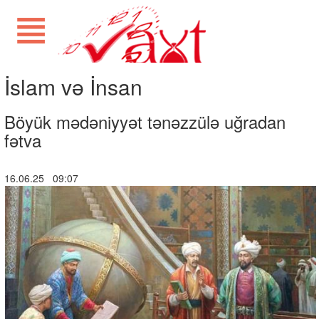
İslam və İnsan
Böyük mədəniyyət tənəzzülə uğradan
fətva
16.06.25 09:07