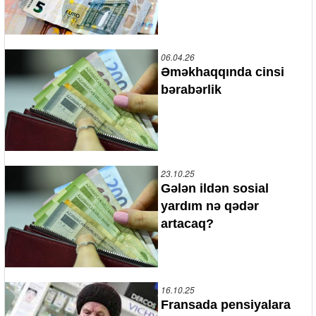
06.04.26
Əməkhaqqında cinsi
bərabərlik
23.10.25
Gələn ildən sosial
yardım nə qədər
artacaq?
16.10.25
Fransada pensiyalara