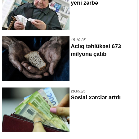
yeni zərbə
15.10.25
Aclıq təhlükəsi 673
milyona çatıb
29.09.25
Sosial xərclər artdı