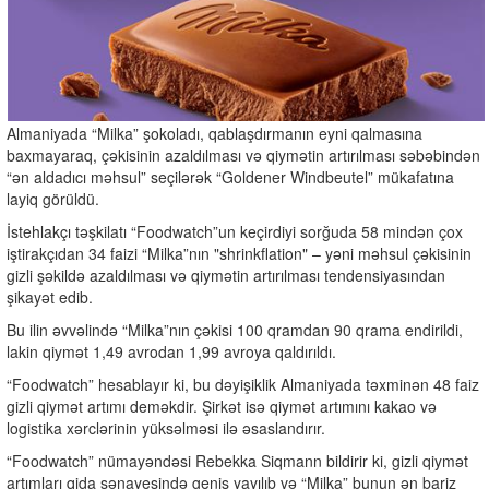
Almaniyada “Milka” şokoladı, qablaşdırmanın eyni qalmasına
baxmayaraq, çəkisinin azaldılması və qiymətin artırılması səbəbindən
“ən aldadıcı məhsul” seçilərək “Goldener Windbeutel” mükafatına
layiq görüldü.
İstehlakçı təşkilatı “Foodwatch”un keçirdiyi sorğuda 58 mindən çox
iştirakçıdan 34 faizi “Milka”nın "shrinkflation" – yəni məhsul çəkisinin
gizli şəkildə azaldılması və qiymətin artırılması tendensiyasından
şikayət edib.
Bu ilin əvvəlində “Milka”nın çəkisi 100 qramdan 90 qrama endirildi,
lakin qiymət 1,49 avrodan 1,99 avroya qaldırıldı.
“Foodwatch” hesablayır ki, bu dəyişiklik Almaniyada təxminən 48 faiz
gizli qiymət artımı deməkdir. Şirkət isə qiymət artımını kakao və
logistika xərclərinin yüksəlməsi ilə əsaslandırır.
“Foodwatch” nümayəndəsi Rebekka Siqmann bildirir ki, gizli qiymət
artımları qida sənayesində geniş yayılıb və “Milka” bunun ən bariz