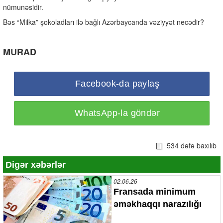
nümunəsidir.
Bəs “Milka” şokoladları ilə bağlı Azərbaycanda vəziyyət necədir?
MURAD
Facebook-da paylaş
WhatsApp-la göndər
534 dəfə baxılıb
Digər xəbərlər
02.06.26
Fransada minimum
əməkhaqqı narazılığı