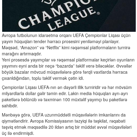
Avropa futbolunun idarəetmə orqanı UEFA Çempionlar Liqası üçün
yayım hüquqları tender hərracı prosesini yeniləməyi planlayır.
Məqsəd, “Amazon” və “Netflix” kimi rəqəmsal platformaların turnirə
marağını artırmaqdır.
Yeni prosesdə yayımçılar və rəqəmsal platformalar keçirlən oyunların
yayımını eyni anda bir neçə “bazarda” təklif verə biləcəklər. Əvvəllər
böyük bazalar mövcud müqavilələrə görə fərqli vaxtlarda hərraca
çıxarıldığından, toplu təklif vermək çətin idi.
Çempionlar Liqası UEFA-nın ən dəyərli illik turniridir və hər mövsüm
milyardlarla dollar gəlir təmin edir. Lakin media hüquqları ayrı-ayrı
paketlərə bölünüb və təxminən 100 müxtəlif yayımçı bu paketlərə
sahibdir.
Mənbəyə görə, UEFA uzunmüddətli müqavilələrin imkanlarını da
qiymətləndirir. Avropa Komissiyasının təzyiqi ilə təşkilat, rəqabəti
təşviq etmək məqsədilə 20 ildən artıq bir müddət əvvəl müqavilələri
üç ilə endirmişdi.