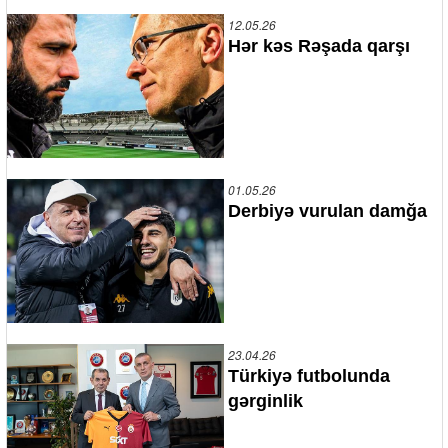
12.05.26
Hər kəs Rəşada qarşı
01.05.26
Derbiyə vurulan damğa
23.04.26
Türkiyə futbolunda
gərginlik