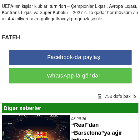
UEFA-nın kişilər klubları turnirləri – Çempionlar Liqası, Avropa Liqası,
Konfrans Liqası və Super Kuboku – 2027-ci ilə qədər hər mövsüm ən
az 4,4 milyard avro gəlir gətirəcəyi proqnozlaşdırılır.
FATEH
Facebook-da paylaş
WhatsApp-la göndər
752 dəfə baxılıb
Digər xəbərlər
08.06.26
“Real”dan
“Barselona”ya ağır