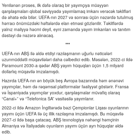
Yenilənən proses, ilk dəfə olaraq bir yayımçıya müəyyən
qarşılaşmaları qlobal səviyyədə yayımlamaq imkanı verəcək təklifləri
də əhatə edə bilər. UEFA-nın 2027 və sonrası üçün nəzərdə tutulmuş
hərracı önümüzdəki həftələrdə elan etməsi gözlənilir. Təkliflərdə
yalnız maliyyə həcmi deyil, eyni zamanda yayım imkanları və tanıtım
dəstəyi də nəzərə alınacaq.
***
UEFA-nın ABŞ ilə əldə etdiyi razılaşmanın uğurlu nəticələri
uzunmüddətli müqavilələri daha cəlbedici edib. Məsələn, 2022-ci ildə
Paramount 2030-a qədər ABŞ yayım hüquqları üçün 1,5 milyard
dollarlıq müqavilə imzalamışdı.
Hazırda UEFA-nın ən böyük beş Avropa bazarında həm ənənəvi
yayımçılar, həm də rəqəmsal platformalar fəaliyyət göstərir. Fransa
və İspaniyada yayımçılar yoxdur, qarşılaşmalar müvafiq olaraq
“Canal+” və “Telefonica SA” vasitəsilə yayımlanır.
2022-ci ildə Amazon İngiltərədə bəzi Çempionlar Liqası oyunlarının
yayımı üçün UEFA ilə üç illik razılaşma imzalamışdı. Bu müqavilə
2027-ci ildə başa çatacaq. ABŞ texnologiya nəhəngi həmçinin
Almaniya və İtaliyadakı oyunların yayımı üçün ayrı hüquqlar əldə
edib.