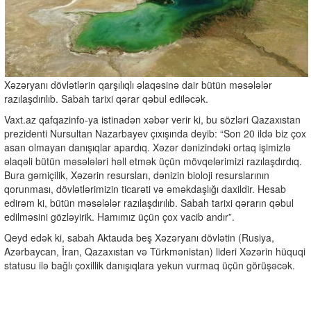
Xəzəryanı dövlətlərin qarşılıqlı əlaqəsinə dair bütün məsələlər
razılaşdırılıb. Sabah tarixi qərar qəbul ediləcək.
Vaxt.az qafqazinfo-ya istinadən xəbər verir ki, bu sözləri Qazaxıstan
prezidenti Nursultan Nazarbayev çıxışında deyib: “Son 20 ildə biz çox
asan olmayan danışıqlar apardıq. Xəzər dənizindəki ortaq işimizlə
əlaqəli bütün məsələləri həll etmək üçün mövqelərimizi razılaşdırdıq.
Bura gəmiçilik, Xəzərin resursları, dənizin bioloji resurslarının
qorunması, dövlətlərimizin ticarəti və əməkdaşlığı daxildir. Hesab
edirəm ki, bütün məsələlər razılaşdırılıb. Sabah tarixi qərarın qəbul
edilməsini gözləyirik. Hamımız üçün çox vacib andır”.
Qeyd edək ki, sabah Aktauda beş Xəzəryanı dövlətin (Rusiya,
Azərbaycan, İran, Qazaxıstan və Türkmənistan) lideri Xəzərin hüquqi
statusu ilə bağlı çoxillik danışıqlara yekun vurmaq üçün görüşəcək.