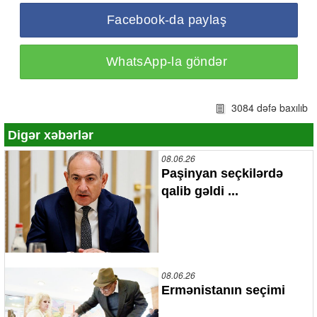
Facebook-da paylaş
WhatsApp-la göndər
3084 dəfə baxılıb
Digər xəbərlər
08.06.26
Paşinyan seçkilərdə
qalib gəldi ...
08.06.26
Ermənistanın seçimi