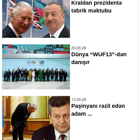
Kraldan prezidentə
təbrik məktubu
20.05.26
Dünya “WUF13”-dən
danışır
13.05.26
Paşinyanı rəzil edən
adam ...