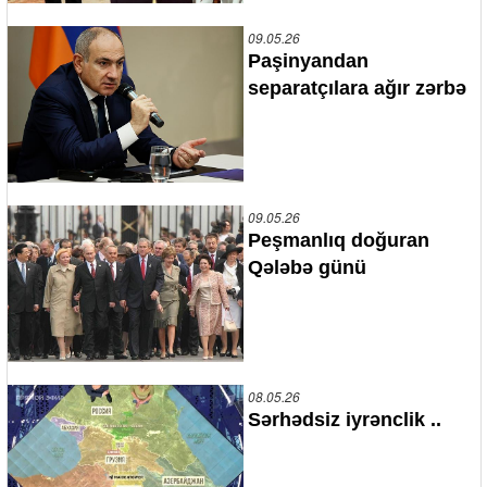
09.05.26
Paşinyandan
separatçılara ağır zərbə
09.05.26
Peşmanlıq doğuran
Qələbə günü
08.05.26
Sərhədsiz iyrənclik ..