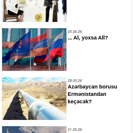
05.06.26
... Aİ, yoxsa Aİİ?
28.05.26
Azərbaycan borusu
Ermənistandan
keçəcək?
21.05.26