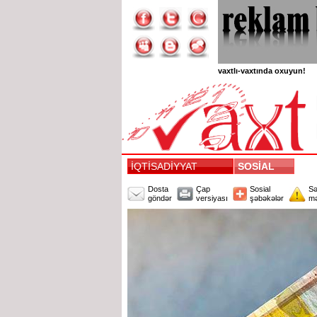
vaxtlı-vaxtında oxuyun!
İQTİSADİYYAT
SOSİAL
Dosta
Çap
Sosial
Sə
göndər
versiyası
şəbəkələr
mə