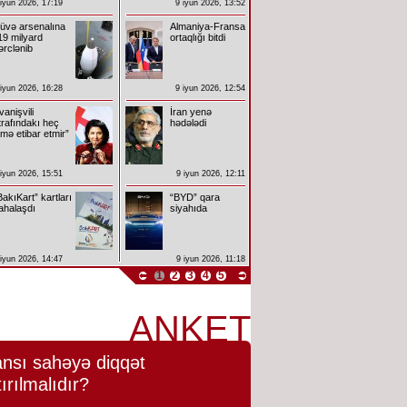
 iyun 2026, 17:19
9 iyun 2026, 13:52
üvə arsenalına
Almaniya-Fransa
19 milyard
ortaqlığı bitdi
ərclənib
 iyun 2026, 16:28
9 iyun 2026, 12:54
İvanişvili
İran yenə
trafındakı heç
hədələdi
imə etibar etmir”
 iyun 2026, 15:51
9 iyun 2026, 12:11
BakıKart” kartları
“BYD” qara
ahalaşdı
siyahıda
 iyun 2026, 14:47
9 iyun 2026, 11:18
1
2
3
4
5
ANKET
nsı sahəyə diqqət
tırılmalıdır?