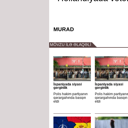
MURAD
MÖVZU İLƏ ƏLAQƏLİ
İspaniyada siyasi
İspaniyada siyasi
gərginlik
gərginlik
Polis hakim partiyanın
Polis hakim partiyanı
qərargahında basqın
qərargahında basqın
etdi
etdi