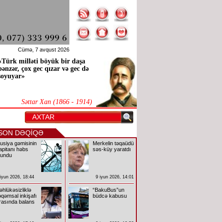
Cümə, 7 avqust 2026
«Türk milləti böyük bir daşa
bənzər, çox gec qızar və gec də
soyuyar»
Səttar Xan (1866 - 1914)
SON DƏQİQƏ
usiya gəmisinin
Merkelin təqaüdü
apitanı həbs
səs-küy yaratdı
lundu
 iyun 2026, 18:44
9 iyun 2026, 14:01
əhlükəsizliklə
“BakuBus”un
əqəmsal inkişafı
büdcə kabusu
rasında balans