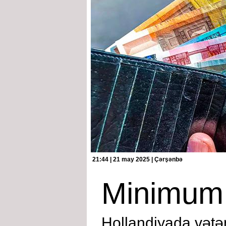
21:44 | 21 may 2025 | Çərşənbə
Minimum 
Hollandiyada vətən