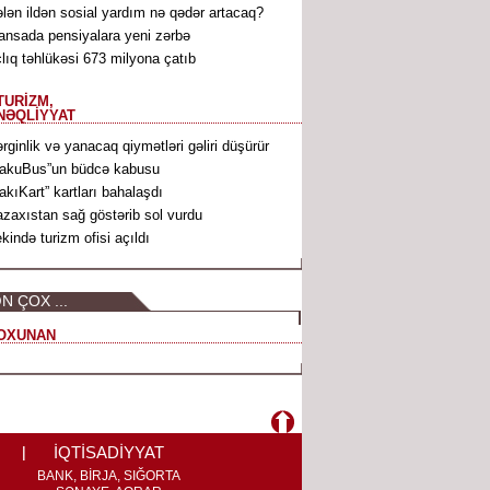
lən ildən sosial yardım nə qədər artacaq?
ansada pensiyalara yeni zərbə
lıq təhlükəsi 673 milyona çatıb
TURİZM,
NƏQLİYYAT
rginlik və yanacaq qiymətləri gəliri düşürür
akuBus”un büdcə kabusu
akıKart” kartları bahalaşdı
zaxıstan sağ göstərib sol vurdu
kində turizm ofisi açıldı
N ÇOX ...
OXUNAN
İQTİSADİYYAT
BANK, BİRJA, SIĞORTA