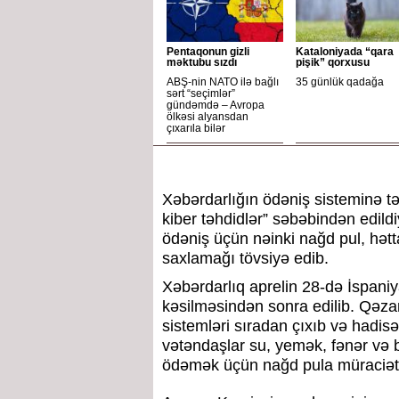
Pentaqonun gizli
Kataloniyada “qara
məktubu sızdı
pişik” qorxusu
ABŞ-nin NATO ilə bağlı
35 günlük qadağa
sərt “seçimlər”
gündəmdə – Avropa
ölkəsi alyansdan
çıxarıla bilər
Xəbərdarlığın ödəniş sisteminə tə
kiber təhdidlər” səbəbindən edil
ödəniş üçün nəinki nağd pul, hətt
saxlamağı tövsiyə edib.
Xəbərdarlıq aprelin 28-də İspaniya
kəsilməsindən sonra edilib. Qəzanı
sistemləri sıradan çıxıb və hadi
vətəndaşlar su, yemək, fənər və ba
ödəmək üçün nağd pula müraciət e