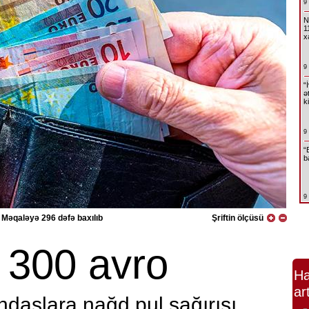
9
N
1
x
9
“
ə
k
9
“
b
9
Məqaləyə 296 dəfə baxılıb
Şriftin ölçüsü
300 avro
Ha
ar
daşlara nağd pul şağırışı