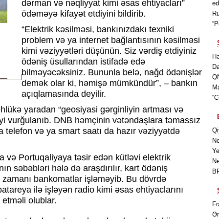
dərman və nəqliyyat kimi əsas ehtiyacları”
ed
ödəməyə kifayət etdiyini bildirib.
Ru
“P
“Elektrik kəsilməsi, bankınızdakı texniki
problem və ya internet bağlantısının kəsilməsi
kimi vəziyyətləri düşünün. Siz vərdiş etdiyiniz
Hə
ödəniş üsullarından istifadə edə
Da
bilməyəcəksiniz. Bununla belə, nağd ödənişlər
QN
demək olar ki, həmişə mümkündür”, – bankın
Ma
açıqlamasında deyilir.
“C
hlükə yaradan “geosiyasi gərginliyin artması və
diyi vurğulanıb. DNB həmçinin vətəndaşlara təmassız
a telefon və ya smart saatı da hazır vəziyyətdə
Qi
Ne
Ye
 və Portuqaliyaya təsir edən kütləvi elektrik
Ne
n səbəbləri hələ də araşdırılır, kart ödəniş
BP
sə zamanı bankomatlar işləməyib. Bu dövrdə
tareya ilə işləyən radio kimi əsas ehtiyaclarını
tməli olublar.
Fr
Əm