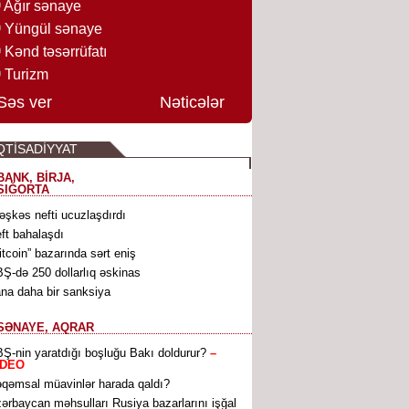
Ağır sənaye
Yüngül sənaye
Kənd təsərrüfatı
Turizm
Səs ver
Nəticələr
QTİSADİYYAT
BANK, BİRJA,
SIĞORTA
əşkəs nefti ucuzlaşdırdı
ft bahalaşdı
itcoin” bazarında sərt eniş
Ş-də 250 dollarlıq əskinas
ana daha bir sanksiya
SƏNAYE, AQRAR
Ş-nin yaratdığı boşluğu Bakı doldurur?
–
İDEO
qəmsal müavinlər harada qaldı?
ərbaycan məhsulları Rusiya bazarlarını işğal