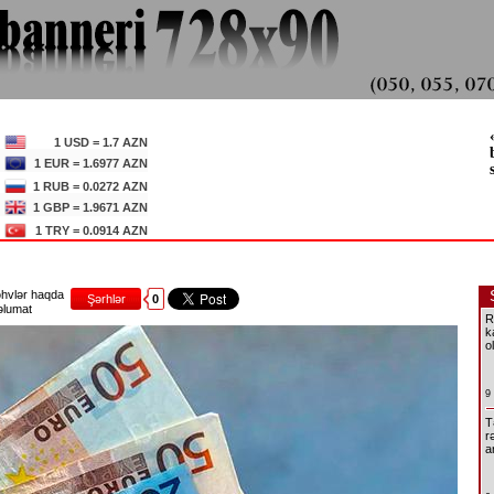
1 USD = 1.7 AZN
1 EUR = 1.6977 AZN
1 RUB = 0.0272 AZN
1 GBP = 1.9671 AZN
1 TRY = 0.0914 AZN
hvlər haqda
Şərhlər
0
lumat
R
k
o
9
T
r
a