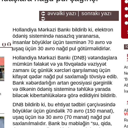
əvvəlki yazı |
sonrakı yazı
Hollandiya Mərkəzi Bankı bildirib ki, elektron
ödəniş sistemində nasazlıq yaranarsa,
insanlar böyüklər üçün təxminən 70 avro və
İ
uşaq üçün 30 avro nağd pul götürməlidirlər.
Hollandiya Mərkəzi Bankı (DNB) vətəndaşlara
mümkün fəlakət və ya fövqəladə vəziyyət
At
zamanı üç günlük xərcləri qarşılamaq üçün
Ne
kifayət qədər nağd pul saxlamağı tövsiyə edib.
“B
Bank xəbərdarlığın artan geosiyasi gərginlik
AB
və ölkənin ödəniş sisteminə təhlükə yarada
İr
n
biləcək kibertəhlükələrə görə edildiyini bildirib.
DNB bildirib ki, bu ehtiyat tədbiri çərçivəsində
böyüklər üçün gündəlik 70 avro (150 manat),
AB
V
uşaq üçün isə 30 avro (70 manat) nağd pul
Rə
saxlanılmalıdır. Bank bu məbləğin “su, qida,
Az