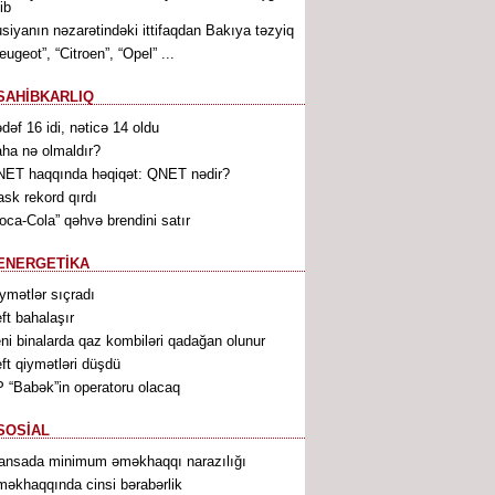
ib
siyanın nəzarətindəki ittifaqdan Bakıya təzyiq
eugeot”, “Citroen”, “Opel” ...
SAHİBKARLIQ
dəf 16 idi, nəticə 14 oldu
ha nə olmaldır?
ET haqqında həqiqət: QNET nədir?
sk rekord qırdı
oca-Cola” qəhvə brendini satır
ENERGETİKA
ymətlər sıçradı
ft bahalaşır
ni binalarda qaz kombiləri qadağan olunur
ft qiymətləri düşdü
 “Babək”in operatoru olacaq
SOSİAL
ansada minimum əməkhaqqı narazılığı
əkhaqqında cinsi bərabərlik