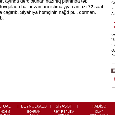
t ayında dərc olunan hazırlıq planında təbii
Gə
 fövqəladə hallar zamanı ictimaiyyəti ən azı 72 saat
Fr
a çağırıb. Siyahıya həmçinin nağd pul, dərman,
Ac
ib.
Gə
“B
“B
Qa
Pe
Ə
KTUAL
BEYNƏLXALQ
SİYASƏT
HADİSƏ
ÜNDƏM
BÖHRAN
RƏY, REPLİKA
OLAY